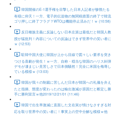
韓国開催のE-1選手権を目撃した日本人記者が惨憺たる
有様に仰天！一方、電子的伝送物の無関税措置の終了で韓流
ゴリ押しに終了フラグ？WTOは機能停止済みだ！ｗ (10:58)
反日種族主義に反論しない日本左派は最低だと韓国人教
授が猛批判！内容についての反論はできず世界中の笑い者に
ｗ (12:53)
駐韓中国大使に韓国が上から目線で図々しい要求を突き
つける喜劇が発生！ｗ一方、自称・穏当な韓国のハリス糾弾
デモが凄まじい見苦しさで日本側騒然！完全に米国を侮辱し
ている模様ｗ (13:03)
韓国が我々の制裁に苦しんだ日本が韓国への礼儀を弁え
たと指摘、態度が変わったのは輸出激減が原因だと断定し勝
手に勝利宣言ｗ他2019/12/21/01 (11:46)
韓国で出生率激減に直面した文在寅が情けなさすぎる対
応を取り世界中の笑い者に！事実上の空中分解な模様ｗ他