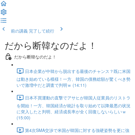
前の講義
完了して続行
だから断韓なのだよ！
だから断韓なのだよ！
日本企業が中韓から脱出する最後のチャンス？既に米国
は動き始めている模様！一方、韓国の債務総額が驚くべき勢
いで激増中だと調査で判明ｗ (14:11)
日本不買運動の直撃でアサヒが韓国人従業員のリストラ
を開始！一方、韓国経済が統計を取り始めて以降最悪の状況
に突入したと判明、経済成長率が全く回復しないらしいｗ
(15:00)
第4次SMA交渉で米国が韓国に対する強硬姿勢を更に強