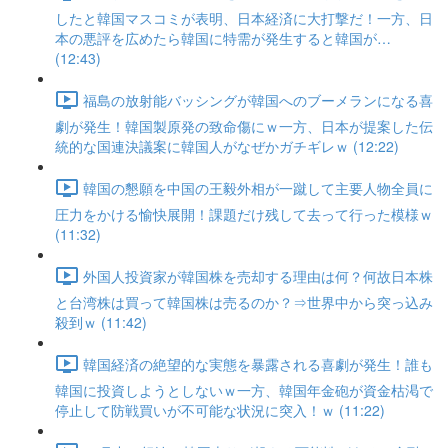
したと韓国マスコミが表明、日本経済に大打撃だ！一方、日
本の悪評を広めたら韓国に特需が発生すると韓国が…
(12:43)
福島の放射能バッシングが韓国へのブーメランになる喜
劇が発生！韓国製原発の致命傷にｗ一方、日本が提案した伝
統的な国連決議案に韓国人がなぜかガチギレｗ (12:22)
韓国の懇願を中国の王毅外相が一蹴して主要人物全員に
圧力をかける愉快展開！課題だけ残して去って行った模様ｗ
(11:32)
外国人投資家が韓国株を売却する理由は何？何故日本株
と台湾株は買って韓国株は売るのか？⇒世界中から突っ込み
殺到ｗ (11:42)
韓国経済の絶望的な実態を暴露される喜劇が発生！誰も
韓国に投資しようとしないｗ一方、韓国年金砲が資金枯渇で
停止して防戦買いが不可能な状況に突入！ｗ (11:22)