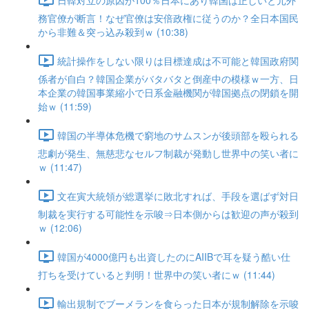
務官僚が断言！なぜ官僚は安倍政権に従うのか？全日本国民
から非難＆突っ込み殺到ｗ (10:38)
統計操作をしない限りは目標達成は不可能と韓国政府関
係者が自白？韓国企業がバタバタと倒産中の模様ｗ一方、日
本企業の韓国事業縮小で日系金融機関が韓国拠点の閉鎖を開
始ｗ (11:59)
韓国の半導体危機で窮地のサムスンが後頭部を殴られる
悲劇が発生、無慈悲なセルフ制裁が発動し世界中の笑い者に
ｗ (11:47)
文在寅大統領が総選挙に敗北すれば、手段を選ばず対日
制裁を実行する可能性を示唆⇒日本側からは歓迎の声が殺到
ｗ (12:06)
韓国が4000億円も出資したのにAIIBで耳を疑う酷い仕
打ちを受けていると判明！世界中の笑い者にｗ (11:44)
輸出規制でブーメランを食らった日本が規制解除を示唆