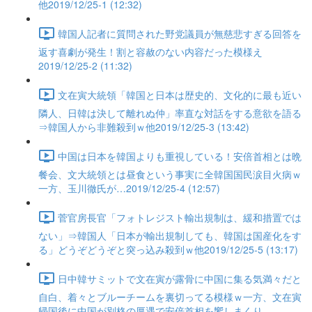
他2019/12/25-1 (12:32)
韓国人記者に質問された野党議員が無慈悲すぎる回答を
返す喜劇が発生！割と容赦のない内容だった模様え
2019/12/25-2 (11:32)
文在寅大統領「韓国と日本は歴史的、文化的に最も近い
隣人、日韓は決して離れぬ仲」率直な対話をする意欲を語る
⇒韓国人から非難殺到ｗ他2019/12/25-3 (13:42)
中国は日本を韓国よりも重視している！安倍首相とは晩
餐会、文大統領とは昼食という事実に全韓国国民涙目火病ｗ
一方、玉川徹氏が…2019/12/25-4 (12:57)
菅官房長官「フォトレジスト輸出規制は、緩和措置では
ない」⇒韓国人「日本が輸出規制しても、韓国は国産化をす
る」どうぞどうぞと突っ込み殺到ｗ他2019/12/25-5 (13:17)
日中韓サミットで文在寅が露骨に中国に集る気満々だと
自白、着々とブルーチームを裏切ってる模様ｗ一方、文在寅
帰国後に中国が別格の厚遇で安倍首相を饗しまくり…