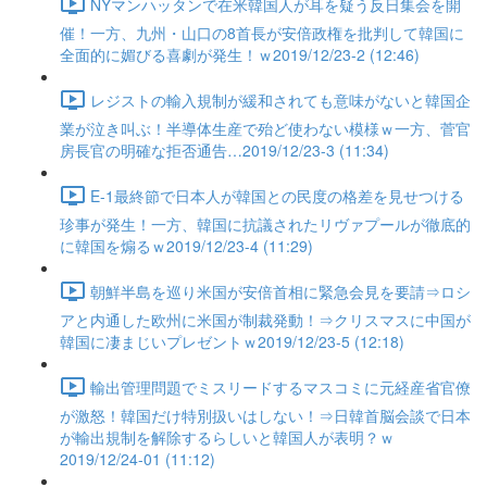
NYマンハッタンで在米韓国人が耳を疑う反日集会を開
催！一方、九州・山口の8首長が安倍政権を批判して韓国に
全面的に媚びる喜劇が発生！ｗ2019/12/23-2 (12:46)
レジストの輸入規制が緩和されても意味がないと韓国企
業が泣き叫ぶ！半導体生産で殆ど使わない模様ｗ一方、菅官
房長官の明確な拒否通告…2019/12/23-3 (11:34)
E-1最終節で日本人が韓国との民度の格差を見せつける
珍事が発生！一方、韓国に抗議されたリヴァプールが徹底的
に韓国を煽るｗ2019/12/23-4 (11:29)
朝鮮半島を巡り米国が安倍首相に緊急会見を要請⇒ロシ
アと内通した欧州に米国が制裁発動！⇒クリスマスに中国が
韓国に凄まじいプレゼントｗ2019/12/23-5 (12:18)
輸出管理問題でミスリードするマスコミに元経産省官僚
が激怒！韓国だけ特別扱いはしない！⇒日韓首脳会談で日本
が輸出規制を解除するらしいと韓国人が表明？ｗ
2019/12/24-01 (11:12)