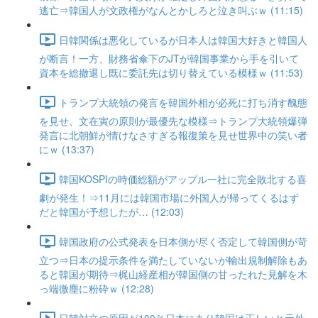
逃亡⇒韓国人が文政権がなんとかしろと泣き叫ぶｗ (11:15)
日韓関係は悪化しているが日本人は韓国大好きと韓国人
が断言！一方、財務省傘下のJTが韓国事業から手を引いて
資本を総撤退し既に委託先は切り替えている模様ｗ (11:53)
トランプ大統領の発言を韓国外相が必死に打ち消す醜態
を見せ、文在寅の原則が最優先な模様⇒トランプ大統領爆弾
発言に北朝鮮が情けなさすぎる報復策を見せ世界中の笑い者
にｗ (13:37)
韓国KOSPIの時価総額がアップル一社に完全敗北する喜
劇が発生！⇒11月には韓国市場に外国人が帰ってくるはず
だと韓国が予想したが… (12:03)
韓国政府の公式発表を日本側が尽く否定して韓国側が苛
立つ⇒日本の提示条件を満たしていないが輸出規制解除もあ
ると韓国が期待⇒梶山経産相が韓国側の甘ったれた見解を木
っ端微塵に粉砕ｗ (12:28)
日韓対立の原因が100％日本にあり韓国は正しいと元外