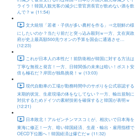
ライラ！韓国人観光客の減少に菅官房長官が飲めない酒を飲
んで？ｗ (11:54)
文大統領「若者・子供が多い農村を作る」⇒北朝鮮の様
にしたいのか？当たり前だと突っ込み殺到ｗ一方、文在寅政
府が史上最高額500兆ウオンの予算を国会に通過させ…
(12:23)
これが日本人の本性だ！前防衛相が韓国に対する方法は
丁寧な無視と発言！一方、日韓関係の未来は暗い！ポスト安
倍も極右だ？岸田が独島挑発！ｗ (13:03)
現代自動車の工場が勤務時間中のサボりを公式容認する
末期的状況、生産現場の体をなしてない？一方、輸出規制に
対抗するためドイツの素材技術を確保すると韓国が表明ｗ
(12:21)
日本敗北！アルゼンチンマスコミが、相次いで日本海を
東海に修正！一方、暗い韓国経済、生産・輸出・雇用指標で
OECD下位圏へ！韓国経済は爆亡だｗ (11:32)