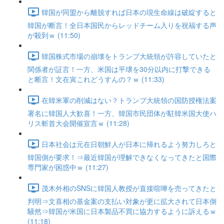
韓国が同盟から離脱すれば日本の現生命線は破綻すると
韓国が断言！全日本国民からレッドチーム入りを祝福する声
が殺到ｗ (11:50)
韓国株式市場の崩壊をトランプ大統領が許容していたと
関係者が証言！一方、米国は平壌を30分以内に打撃できる
と断言！文在寅これどうすんの？ｗ (11:33)
在韓米軍の削減はない？トランプ大統領の国防授権法案
署名に韓国人大歓喜！一方、韓国市民団体が駐韓米国大使ハ
リス斬首大会開催宣言ｗ (11:28)
日本社会は元在日朝鮮人が日本に帰れるよう努力しろと
韓国側が要求！⇒最近韓国が理解できなくなってきたと国際
専門家が困惑中ｗ (11:27)
茂木外相のSNSに韓国人教授が直接喧嘩を売ってきたと
判明⇒文喜相の基金案の支払い対象が更に拡大されて日本側
騒然⇒韓国が米国に日本製品不買に協力するように訴えるｗ
(11:18)