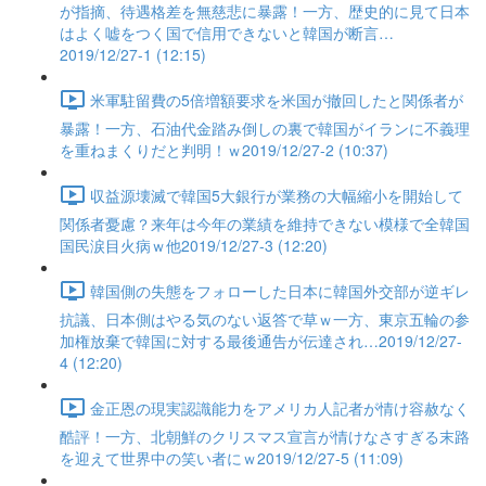
が指摘、待遇格差を無慈悲に暴露！一方、歴史的に見て日本
はよく嘘をつく国で信用できないと韓国が断言…
2019/12/27-1 (12:15)
米軍駐留費の5倍増額要求を米国が撤回したと関係者が
暴露！一方、石油代金踏み倒しの裏で韓国がイランに不義理
を重ねまくりだと判明！ｗ2019/12/27-2 (10:37)
収益源壊滅で韓国5大銀行が業務の大幅縮小を開始して
関係者憂慮？来年は今年の業績を維持できない模様で全韓国
国民涙目火病ｗ他2019/12/27-3 (12:20)
韓国側の失態をフォローした日本に韓国外交部が逆ギレ
抗議、日本側はやる気のない返答で草ｗ一方、東京五輪の参
加権放棄で韓国に対する最後通告が伝達され…2019/12/27-
4 (12:20)
金正恩の現実認識能力をアメリカ人記者が情け容赦なく
酷評！一方、北朝鮮のクリスマス宣言が情けなさすぎる末路
を迎えて世界中の笑い者にｗ2019/12/27-5 (11:09)