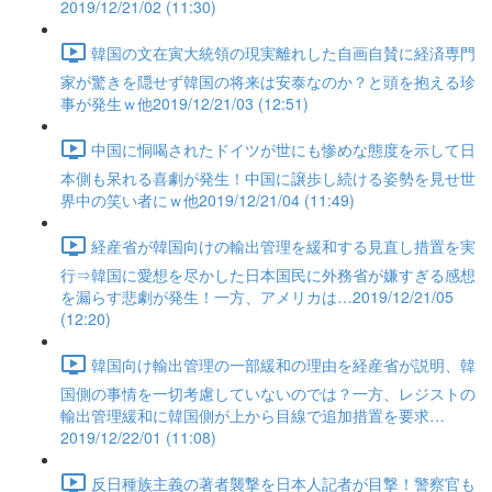
2019/12/21/02 (11:30)
韓国の文在寅大統領の現実離れした自画自賛に経済専門
家が驚きを隠せず韓国の将来は安泰なのか？と頭を抱える珍
事が発生ｗ他2019/12/21/03 (12:51)
中国に恫喝されたドイツが世にも惨めな態度を示して日
本側も呆れる喜劇が発生！中国に譲歩し続ける姿勢を見せ世
界中の笑い者にｗ他2019/12/21/04 (11:49)
経産省が韓国向けの輸出管理を緩和する見直し措置を実
行⇒韓国に愛想を尽かした日本国民に外務省が嫌すぎる感想
を漏らす悲劇が発生！一方、アメリカは…2019/12/21/05
(12:20)
韓国向け輸出管理の一部緩和の理由を経産省が説明、韓
国側の事情を一切考慮していないのでは？一方、レジストの
輸出管理緩和に韓国側が上から目線で追加措置を要求…
2019/12/22/01 (11:08)
反日種族主義の著者襲撃を日本人記者が目撃！警察官も