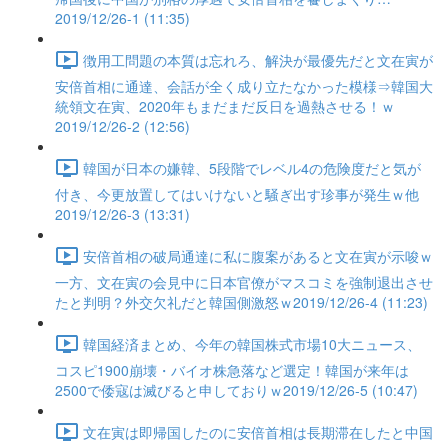
2019/12/26-1 (11:35)
徴用工問題の本質は忘れろ、解決が最優先だと文在寅が
安倍首相に通達、会話が全く成り立たなかった模様⇒韓国大
統領文在寅、2020年もまだまだ反日を過熱させる！ｗ
2019/12/26-2 (12:56)
韓国が日本の嫌韓、5段階でレベル4の危険度だと気が
付き、今更放置してはいけないと騒ぎ出す珍事が発生ｗ他
2019/12/26-3 (13:31)
安倍首相の破局通達に私に腹案があると文在寅が示唆ｗ
一方、文在寅の会見中に日本官僚がマスコミを強制退出させ
たと判明？外交欠礼だと韓国側激怒ｗ2019/12/26-4 (11:23)
韓国経済まとめ、今年の韓国株式市場10大ニュース、
コスピ1900崩壊・バイオ株急落など選定！韓国が来年は
2500で倭寇は滅びると申しておりｗ2019/12/26-5 (10:47)
文在寅は即帰国したのに安倍首相は長期滞在したと中国