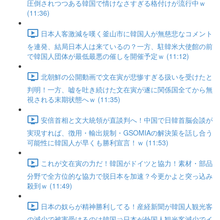
圧倒されつつある韓国で情けなさすぎる格付けが流行中ｗ
(11:36)
日本人客激減を嘆く釜山市に韓国人が無慈悲なコメント
を連発、結局日本人は来ているの？一方、駐韓米大使館の前
で韓国人団体が最低最悪の催しを開催予定ｗ (11:12)
北朝鮮の公開動画で文在寅が悲惨すぎる扱いを受けたと
判明！一方、嘘を吐き続けた文在寅が遂に関係国全てから無
視される末期状態へｗ (11:35)
安倍首相と文大統領が直談判へ！中国で日韓首脳会談が
実現すれば、徴用・輸出規制・GSOMIAの解決策を話し合う
可能性に韓国人が早くも勝利宣言！ｗ (11:53)
これが文在寅の力だ！韓国がドイツと協力！素材・部品
分野で全方位的な協力で脱日本を加速？今更かよと突っ込み
殺到ｗ (11:49)
日本の奴らが精神勝利してる！産経新聞が韓国人観光客
の減少で被害受けるのは韓国⇒日本が外国人観光客減少でイ