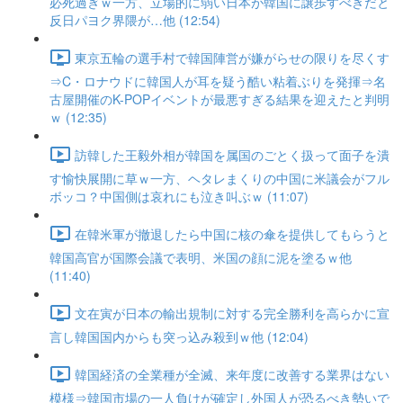
必死過ぎｗ一方、立場的に弱い日本が韓国に譲歩すべきだと
反日パヨク界隈が…他 (12:54)
東京五輪の選手村で韓国陣営が嫌がらせの限りを尽くす
⇒C・ロナウドに韓国人が耳を疑う酷い粘着ぶりを発揮⇒名
古屋開催のK-POPイベントが最悪すぎる結果を迎えたと判明
ｗ (12:35)
訪韓した王毅外相が韓国を属国のごとく扱って面子を潰
す愉快展開に草ｗ一方、ヘタレまくりの中国に米議会がフル
ボッコ？中国側は哀れにも泣き叫ぶｗ (11:07)
在韓米軍が撤退したら中国に核の傘を提供してもらうと
韓国高官が国際会議で表明、米国の顔に泥を塗るｗ他
(11:40)
文在寅が日本の輸出規制に対する完全勝利を高らかに宣
言し韓国国内からも突っ込み殺到ｗ他 (12:04)
韓国経済の全業種が全滅、来年度に改善する業界はない
模様⇒韓国市場の一人負けが確定し外国人が恐るべき勢いで