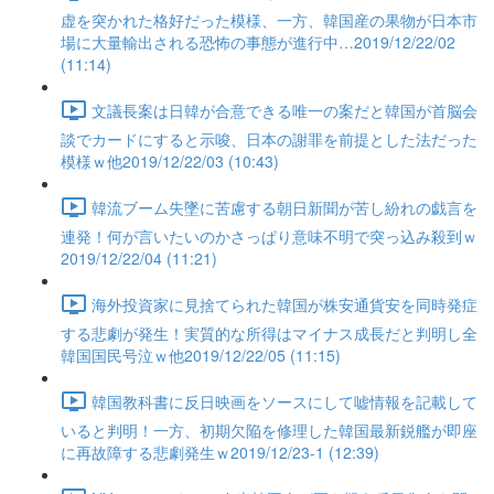
虚を突かれた格好だった模様、一方、韓国産の果物が日本市
場に大量輸出される恐怖の事態が進行中…2019/12/22/02
(11:14)
文議長案は日韓が合意できる唯一の案だと韓国が首脳会
談でカードにすると示唆、日本の謝罪を前提とした法だった
模様ｗ他2019/12/22/03 (10:43)
韓流ブーム失墜に苦慮する朝日新聞が苦し紛れの戯言を
連発！何が言いたいのかさっぱり意味不明で突っ込み殺到ｗ
2019/12/22/04 (11:21)
海外投資家に見捨てられた韓国が株安通貨安を同時発症
する悲劇が発生！実質的な所得はマイナス成長だと判明し全
韓国国民号泣ｗ他2019/12/22/05 (11:15)
韓国教科書に反日映画をソースにして嘘情報を記載して
いると判明！一方、初期欠陥を修理した韓国最新鋭艦が即座
に再故障する悲劇発生ｗ2019/12/23-1 (12:39)