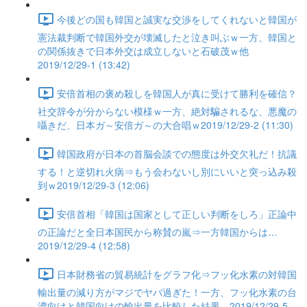
今後どの国も韓国と誠実な交渉をしてくれないと韓国が
憲法裁判断で韓国外交が壊滅したと泣き叫ぶｗ一方、韓国と
の関係抜きで日本外交は成立しないと石破茂ｗ他
2019/12/29-1 (13:42)
安倍首相の褒め殺しを韓国人が真に受けて勝利を確信？
社交辞令が分からない模様ｗ一方、絶対騙されるな、悪魔の
囁きだ、日本ガ～安倍ガ～の大合唱ｗ2019/12/29-2 (11:30)
韓国政府が日本の首脳会談での態度は外交欠礼だ！抗議
する！と逆切れ火病⇒もう会わないし別にいいと突っ込み殺
到ｗ2019/12/29-3 (12:06)
安倍首相「韓国は国家として正しい判断をしろ」正論中
の正論だと全日本国民から称賛の嵐⇒一方韓国からは…
2019/12/29-4 (12:58)
日本財務省の貿易統計をグラフ化⇒フッ化水素の対韓国
輸出量の減り方がマジでヤバ過ぎた！一方、フッ化水素の台
湾向けと韓国向けの輸出量を比較した結果…2019/12/29-5