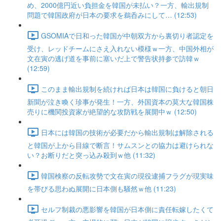
め、2000億円近い負担金を韓国が未払い？一方、輸出規制
問題で韓国政府が日本の要求を鵜呑みにして… (12:53)
GSOMIAで日和った韓国が中朝双方から裏切り者認定を
受け、レッドチームにさえ入れない模様ｗ一方、中国外相が
文在寅の逃げ道を事前に塞いだ上で警告状持参で訪韓ｗ
(12:59)
このまま輸出規制を続ければ日本は韓国に負けると朝日
新聞が泣き喚く珍事が発生！一方、外国資本の莫大な韓国株
売りに機関投資家が絶望的な攻防戦を展開中ｗ (12:50)
日本には韓国の技術が必要だから輸出規制は解除される
と韓国が上から目線で断言！サムスンとの協力は避けられな
い？お断りだと突っ込み殺到ｗ他 (11:32)
韓国検察の反転攻勢で文在寅の現役逮捕フラグが現実味
を帯びる思わぬ展開に日本側も騒然ｗ他 (11:23)
セルフ制裁の悪影響を韓国が日本側に責任転嫁したくて