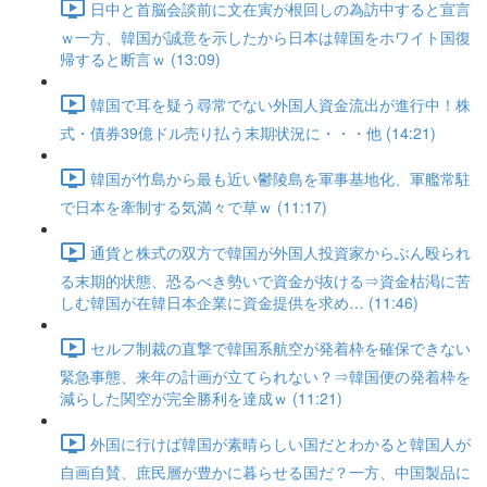
日中と首脳会談前に文在寅が根回しの為訪中すると宣言
ｗ一方、韓国が誠意を示したから日本は韓国をホワイト国復
帰すると断言ｗ (13:09)
韓国で耳を疑う尋常でない外国人資金流出が進行中！株
式・債券39億ドル売り払う末期状況に・・・他 (14:21)
韓国が竹島から最も近い鬱陵島を軍事基地化、軍艦常駐
で日本を牽制する気満々で草ｗ (11:17)
通貨と株式の双方で韓国が外国人投資家からぶん殴られ
る末期的状態、恐るべき勢いで資金が抜ける⇒資金枯渇に苦
しむ韓国が在韓日本企業に資金提供を求め… (11:46)
セルフ制裁の直撃で韓国系航空が発着枠を確保できない
緊急事態、来年の計画が立てられない？⇒韓国便の発着枠を
減らした関空が完全勝利を達成ｗ (11:21)
外国に行けば韓国が素晴らしい国だとわかると韓国人が
自画自賛、庶民層が豊かに暮らせる国だ？一方、中国製品に