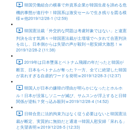
韓国労働組合の横暴で外資系企業が韓国生産を諦める危
機的事態が進行中！韓国系は激安セールで生き残りを図る模
様ｗ他2019/12/28-1 (12:59)
韓国憲法裁「外交的な問題は考慮対象ではない」と違憲
判決を出す気満々⇒韓国憲法裁が土壇場でヘタれて合憲判決
を出し、日本側からは失望の声が殺到⇒慰安婦大激怒！ｗ
2019/12/28-2 (11:38)
2019年は日本墜落とベトナム飛躍の年だったと韓国が
断言、日本をベトナムが奪った？一方、全てに絶望した韓国
が哀れすぎる自虐的ワードを発明ｗ2019/12/28-3 (12:37)
韓国人が日本の嫌韓の理由が明らかになったとホルホ
ル！日本が没落しソニーが滅び、サムスンが浮上すると日韓
関係が逆転？突っ込み殺到ｗ2019/12/28-4 (14:52)
日韓合意に法的拘束力はなく従う必要はないと韓国憲法
裁が断定、実質的に無効だと通達⇒韓国人慰安婦「呆れる」
と失望表明ｗ2019/12/28-5 (12:33)