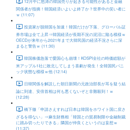
12月中に怒涛の韓国売りが起きる可能性があると金融
関係者が指摘！韓国経済いよいよ終了か？世界中の笑い者に
ｗ (11:07)
投資家が脱韓国を加速！韓国だけが下落、グローバル証
券市場は全て上昇⇒韓国経済が長期不況の泥沼に陥る模様ｗ
OECDが来年から2021年まで大韓民国の経済不況さらに深
まると警告ｗ (11:30)
韓国株価急落で愛国心も崩壊！KOSPI全社の時価総額が
米アップル1社に敗北してしまう喜劇が発生！全韓国民パニ
ック状態な模様ｗ他 (12:14)
日韓関係を解説した朝日新聞の元政治部長が耳を疑う結
論に到達、安倍首相は何も悪くないぞと非難殺到！ｗ
(12:28)
橋下徹「申請さえすれば日本は韓国をホワイト国に戻さ
ざるを得ない」⇒麻生財務相「韓国との貿易制限や金融制裁
に踏み切ったりできる」隣国が仲良くというのは妄想ｗ
(11:37)