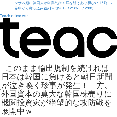
ンサム顔に韓国人が狂喜乱舞！耳を疑うあり得ない主張に世
界中から突っ込み殺到ｗ他2019/12/30-5 (12:08)
Teach online with
このまま輸出規制を続ければ
日本は韓国に負けると朝日新聞
が泣き喚く珍事が発生！一方、
外国資本の莫大な韓国株売りに
機関投資家が絶望的な攻防戦を
展開中ｗ