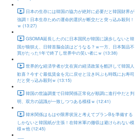
日本の生存には韓国の協力が絶対に必要だと韓国財界が
強調！日本生存ための運命的選択が断交だと突っ込み殺到！
ｗ (13:27)
GSOMIA延長したのに日本国民が韓国に譲歩しないと韓
国が狼狽え、日韓首脳会談はどうなる？ｗ一方、日本製品不
買がたった1年で終了し世界中の笑い者にｗ (13:38)
世界的な経済学者が文在寅の経済政策を酷評して韓国人
歓喜？今すぐ最低賃金を元に戻せと泣き叫ぶも時既にお寿司
だと突っ込み殺到ｗ (13:15)
韓国の世論調査で日韓関係正常化が順調に進行中だと判
明、双方の認識が一致しつつある模様ｗ (12:41)
韓米関係はもはや限界状況と考えてプランBを準備する
しかないと韓国紙が主張！在韓米軍の撤収は避けられない模
様ｗ他 (12:45)