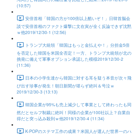
(10:57)
安倍首相「韓国の方が100倍以上酷いぞ！」日韓首脳会
談で安倍首相のファクト爆撃に文在寅が全く反論できず沈黙
ｗ他2019/12/30-1 (12:56)
トランプ大統領「韓国はもっと金払えや！」分担金5倍
を否定した韓国を米国全否定！一方、トランプ大統領が北の
挑発に備えて軍事オプション承認した模様2019/12/30-2
(11:36)
日本の小学生達から韓国に対する耳を疑う本音が次々飛
び出す珍事が発生！朝日新聞が堪らず絶叫＆号泣ｗ
2019/12/30-3 (13:13)
韓国企業が95%も売上減少して事業として終わったも同
然だとセルフ制裁に絶叫！同様の企業が100社以上？自業自
得だと突っ込み殺到ｗ他2019/12/30-4 (11:34)
K-POPのステマ工作の成果？米国人が選んだ世界一のハ