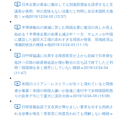
日本企業が基金に拠出しても別途賠償金を請求すると文
議長が表明、何の意味もない法案だと判明し全日本国民大激
怒！ｗ他2019/12/24-02 (12:37)
半導体輸出の激減に苦しむ韓国企業に復活の兆しが見え
始める？半導体企業の在庫も減少中！一方、サムスンが中国
に建設した超巨大工場の哀れすぎる現状が発覚、現地経済は
壊滅的状況の模様ｗ他2019/12/24-03 (11:15)
日中韓協議に出席する韓国長官が上から目線で日本側を
批評⇒日韓の経産相会談が僅か数分の立ち話で終了したと判
明！韓国側を全く相手にしていない模様ｗ2019/12/24-04
(11:47)
米国のコリアン・レストランが次々と潰れていると関係
者が暴露！米国の韓国人嫌いが急速に進行中で全韓国国民怒
りの反米デモにて盛大に涙目火病ｗ2019/12/24-05 (15:08)
日韓首脳会談で文在寅が厚かましい要求を出すも拒絶さ
れる珍事が発生！菅長官に何度言われても理解しない模様ｗ