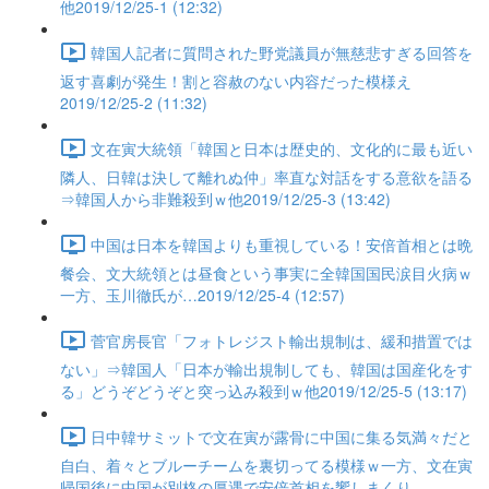
他2019/12/25-1 (12:32)
韓国人記者に質問された野党議員が無慈悲すぎる回答を
返す喜劇が発生！割と容赦のない内容だった模様え
2019/12/25-2 (11:32)
文在寅大統領「韓国と日本は歴史的、文化的に最も近い
隣人、日韓は決して離れぬ仲」率直な対話をする意欲を語る
⇒韓国人から非難殺到ｗ他2019/12/25-3 (13:42)
中国は日本を韓国よりも重視している！安倍首相とは晩
餐会、文大統領とは昼食という事実に全韓国国民涙目火病ｗ
一方、玉川徹氏が…2019/12/25-4 (12:57)
菅官房長官「フォトレジスト輸出規制は、緩和措置では
ない」⇒韓国人「日本が輸出規制しても、韓国は国産化をす
る」どうぞどうぞと突っ込み殺到ｗ他2019/12/25-5 (13:17)
日中韓サミットで文在寅が露骨に中国に集る気満々だと
自白、着々とブルーチームを裏切ってる模様ｗ一方、文在寅
帰国後に中国が別格の厚遇で安倍首相を饗しまくり…