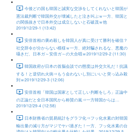
今後どの国も韓国と誠実な交渉をしてくれないと韓国が
憲法裁判断で韓国外交が壊滅したと泣き叫ぶｗ一方、韓国と
の関係抜きで日本外交は成立しないと石破茂ｗ他
2019/12/29-1 (13:42)
安倍首相の褒め殺しを韓国人が真に受けて勝利を確信？
社交辞令が分からない模様ｗ一方、絶対騙されるな、悪魔の
囁きだ、日本ガ～安倍ガ～の大合唱ｗ2019/12/29-2 (11:30)
韓国政府が日本の首脳会談での態度は外交欠礼だ！抗議
する！と逆切れ火病⇒もう会わないし別にいいと突っ込み殺
到ｗ2019/12/29-3 (12:06)
安倍首相「韓国は国家として正しい判断をしろ」正論中
の正論だと全日本国民から称賛の嵐⇒一方韓国からは…
2019/12/29-4 (12:58)
日本財務省の貿易統計をグラフ化⇒フッ化水素の対韓国
輸出量の減り方がマジでヤバ過ぎた！一方、フッ化水素の台
湾向けと韓国向けの輸出量を比較した結果…2019/12/29-5