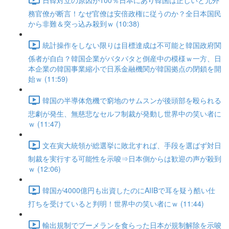
務官僚が断言！なぜ官僚は安倍政権に従うのか？全日本国民
から非難＆突っ込み殺到ｗ (10:38)
統計操作をしない限りは目標達成は不可能と韓国政府関
係者が自白？韓国企業がバタバタと倒産中の模様ｗ一方、日
本企業の韓国事業縮小で日系金融機関が韓国拠点の閉鎖を開
始ｗ (11:59)
韓国の半導体危機で窮地のサムスンが後頭部を殴られる
悲劇が発生、無慈悲なセルフ制裁が発動し世界中の笑い者に
ｗ (11:47)
文在寅大統領が総選挙に敗北すれば、手段を選ばず対日
制裁を実行する可能性を示唆⇒日本側からは歓迎の声が殺到
ｗ (12:06)
韓国が4000億円も出資したのにAIIBで耳を疑う酷い仕
打ちを受けていると判明！世界中の笑い者にｗ (11:44)
輸出規制でブーメランを食らった日本が規制解除を示唆