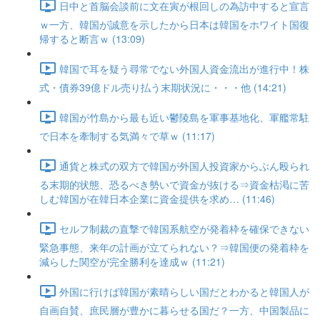
日中と首脳会談前に文在寅が根回しの為訪中すると宣言
ｗ一方、韓国が誠意を示したから日本は韓国をホワイト国復
帰すると断言ｗ (13:09)
韓国で耳を疑う尋常でない外国人資金流出が進行中！株
式・債券39億ドル売り払う末期状況に・・・他 (14:21)
韓国が竹島から最も近い鬱陵島を軍事基地化、軍艦常駐
で日本を牽制する気満々で草ｗ (11:17)
通貨と株式の双方で韓国が外国人投資家からぶん殴られ
る末期的状態、恐るべき勢いで資金が抜ける⇒資金枯渇に苦
しむ韓国が在韓日本企業に資金提供を求め… (11:46)
セルフ制裁の直撃で韓国系航空が発着枠を確保できない
緊急事態、来年の計画が立てられない？⇒韓国便の発着枠を
減らした関空が完全勝利を達成ｗ (11:21)
外国に行けば韓国が素晴らしい国だとわかると韓国人が
自画自賛、庶民層が豊かに暮らせる国だ？一方、中国製品に