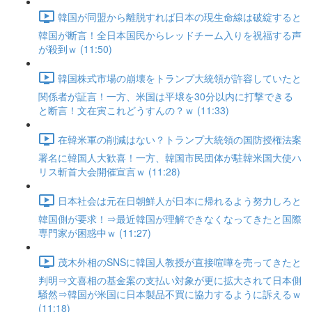
韓国が同盟から離脱すれば日本の現生命線は破綻すると
韓国が断言！全日本国民からレッドチーム入りを祝福する声
が殺到ｗ (11:50)
韓国株式市場の崩壊をトランプ大統領が許容していたと
関係者が証言！一方、米国は平壌を30分以内に打撃できる
と断言！文在寅これどうすんの？ｗ (11:33)
在韓米軍の削減はない？トランプ大統領の国防授権法案
署名に韓国人大歓喜！一方、韓国市民団体が駐韓米国大使ハ
リス斬首大会開催宣言ｗ (11:28)
日本社会は元在日朝鮮人が日本に帰れるよう努力しろと
韓国側が要求！⇒最近韓国が理解できなくなってきたと国際
専門家が困惑中ｗ (11:27)
茂木外相のSNSに韓国人教授が直接喧嘩を売ってきたと
判明⇒文喜相の基金案の支払い対象が更に拡大されて日本側
騒然⇒韓国が米国に日本製品不買に協力するように訴えるｗ
(11:18)