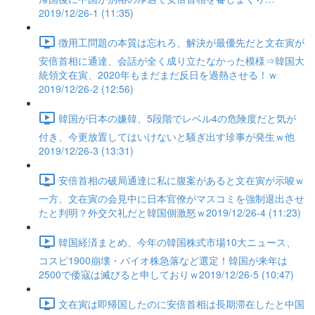
2019/12/26-1 (11:35)
徴用工問題の本質は忘れろ、解決が最優先だと文在寅が
安倍首相に通達、会話が全く成り立たなかった模様⇒韓国大
統領文在寅、2020年もまだまだ反日を過熱させる！ｗ
2019/12/26-2 (12:56)
韓国が日本の嫌韓、5段階でレベル4の危険度だと気が
付き、今更放置してはいけないと騒ぎ出す珍事が発生ｗ他
2019/12/26-3 (13:31)
安倍首相の破局通達に私に腹案があると文在寅が示唆ｗ
一方、文在寅の会見中に日本官僚がマスコミを強制退出させ
たと判明？外交欠礼だと韓国側激怒ｗ2019/12/26-4 (11:23)
韓国経済まとめ、今年の韓国株式市場10大ニュース、
コスピ1900崩壊・バイオ株急落など選定！韓国が来年は
2500で倭寇は滅びると申しておりｗ2019/12/26-5 (10:47)
文在寅は即帰国したのに安倍首相は長期滞在したと中国