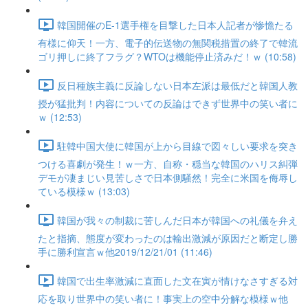
韓国開催のE-1選手権を目撃した日本人記者が惨憺たる
有様に仰天！一方、電子的伝送物の無関税措置の終了で韓流
ゴリ押しに終了フラグ？WTOは機能停止済みだ！ｗ (10:58)
反日種族主義に反論しない日本左派は最低だと韓国人教
授が猛批判！内容についての反論はできず世界中の笑い者に
ｗ (12:53)
駐韓中国大使に韓国が上から目線で図々しい要求を突き
つける喜劇が発生！ｗ一方、自称・穏当な韓国のハリス糾弾
デモが凄まじい見苦しさで日本側騒然！完全に米国を侮辱し
ている模様ｗ (13:03)
韓国が我々の制裁に苦しんだ日本が韓国への礼儀を弁え
たと指摘、態度が変わったのは輸出激減が原因だと断定し勝
手に勝利宣言ｗ他2019/12/21/01 (11:46)
韓国で出生率激減に直面した文在寅が情けなさすぎる対
応を取り世界中の笑い者に！事実上の空中分解な模様ｗ他