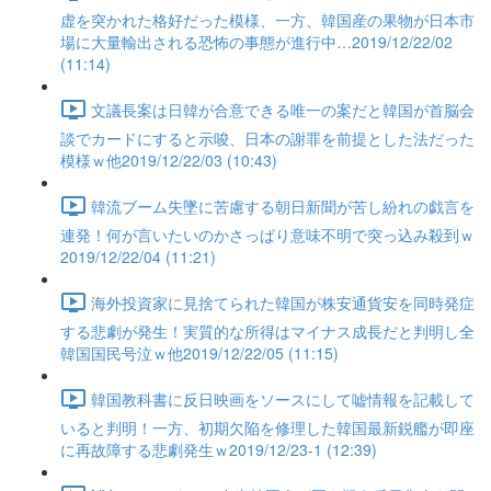
虚を突かれた格好だった模様、一方、韓国産の果物が日本市
場に大量輸出される恐怖の事態が進行中…2019/12/22/02
(11:14)
文議長案は日韓が合意できる唯一の案だと韓国が首脳会
談でカードにすると示唆、日本の謝罪を前提とした法だった
模様ｗ他2019/12/22/03 (10:43)
韓流ブーム失墜に苦慮する朝日新聞が苦し紛れの戯言を
連発！何が言いたいのかさっぱり意味不明で突っ込み殺到ｗ
2019/12/22/04 (11:21)
海外投資家に見捨てられた韓国が株安通貨安を同時発症
する悲劇が発生！実質的な所得はマイナス成長だと判明し全
韓国国民号泣ｗ他2019/12/22/05 (11:15)
韓国教科書に反日映画をソースにして嘘情報を記載して
いると判明！一方、初期欠陥を修理した韓国最新鋭艦が即座
に再故障する悲劇発生ｗ2019/12/23-1 (12:39)