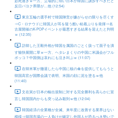
必死過ぎｗ一方、立場的に弱い日本が韓国に譲歩すべきだと
反日パヨク界隈が…他 (12:54)
東京五輪の選手村で韓国陣営が嫌がらせの限りを尽くす
⇒C・ロナウドに韓国人が耳を疑う酷い粘着ぶりを発揮⇒名
古屋開催のK-POPイベントが最悪すぎる結果を迎えたと判明
ｗ (12:35)
訪韓した王毅外相が韓国を属国のごとく扱って面子を潰
す愉快展開に草ｗ一方、ヘタレまくりの中国に米議会がフル
ボッコ？中国側は哀れにも泣き叫ぶｗ (11:07)
在韓米軍が撤退したら中国に核の傘を提供してもらうと
韓国高官が国際会議で表明、米国の顔に泥を塗るｗ他
(11:40)
文在寅が日本の輸出規制に対する完全勝利を高らかに宣
言し韓国国内からも突っ込み殺到ｗ他 (12:04)
韓国経済の全業種が全滅、来年度に改善する業界はない
模様⇒韓国市場の一人負けが確定し外国人が恐るべき勢いで