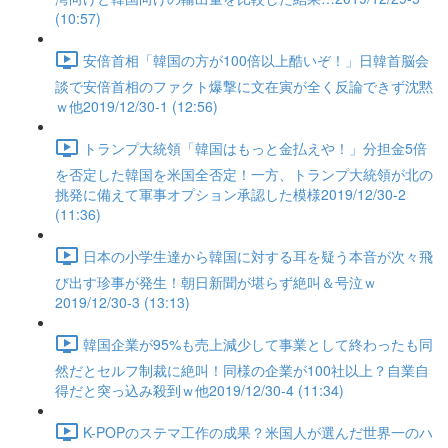
(10:57)
安倍首相「韓国の方が100倍以上酷いぞ！」日韓首脳会
談で安倍首相のファクト爆撃に文在寅が全く反論できず沈黙
ｗ他2019/12/30-1 (12:56)
トランプ大統領「韓国はもっと金払えや！」分担金5倍
を否定した韓国を米国全否定！一方、トランプ大統領が北の
挑発に備えて軍事オプション承認した模様2019/12/30-2
(11:36)
日本の小学生達から韓国に対する耳を疑う本音が次々飛
び出す珍事が発生！朝日新聞が堪らず絶叫＆号泣ｗ
2019/12/30-3 (13:13)
韓国企業が95%も売上減少して事業として終わったも同
然だとセルフ制裁に絶叫！同様の企業が100社以上？自業自
得だと突っ込み殺到ｗ他2019/12/30-4 (11:34)
K-POPのステマ工作の成果？米国人が選んだ世界一のハ