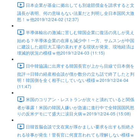
日本企業が基金に拠出しても別途賠償金を請求すると文
議長が表明、何の意味もない法案だと判明し全日本国民大激
怒！ｗ他2019/12/24-02 (12:37)
半導体輸出の激減に苦しむ韓国企業に復活の兆しが見え
始める？半導体企業の在庫も減少中！一方、サムスンが中国
に建設した超巨大工場の哀れすぎる現状が発覚、現地経済は
壊滅的状況の模様ｗ他2019/12/24-03 (11:15)
日中韓協議に出席する韓国長官が上から目線で日本側を
批評⇒日韓の経産相会談が僅か数分の立ち話で終了したと判
明！韓国側を全く相手にしていない模様ｗ2019/12/24-04
(11:47)
米国のコリアン・レストランが次々と潰れていると関係
者が暴露！米国の韓国人嫌いが急速に進行中で全韓国国民怒
りの反米デモにて盛大に涙目火病ｗ2019/12/24-05 (15:08)
日韓首脳会談で文在寅が厚かましい要求を出すも拒絶さ
れる珍事が発生！菅長官に何度言われても理解しない模様ｗ