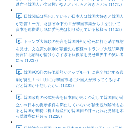
逃亡⇒韓国人が文政権がなんとかしろと泣き叫ぶｗ (11:15)
日韓関係は悪化しているが日本人は韓国大好きと韓国人
が断言！一方、財務省傘下のJTが韓国事業から手を引いて
資本を総撤退し既に委託先は切り替えている模様ｗ (11:53)
トランプ大統領の発言を韓国外相が必死に打ち消す醜態
を見せ、文在寅の原則が最優先な模様⇒トランプ大統領爆弾
発言に北朝鮮が情けなさすぎる報復策を見せ世界中の笑い者
にｗ (13:37)
韓国KOSPIの時価総額がアップル一社に完全敗北する喜
劇が発生！⇒11月には韓国市場に外国人が帰ってくるはず
だと韓国が予想したが… (12:03)
韓国政府の公式発表を日本側が尽く否定して韓国側が苛
立つ⇒日本の提示条件を満たしていないが輸出規制解除もあ
ると韓国が期待⇒梶山経産相が韓国側の甘ったれた見解を木
っ端微塵に粉砕ｗ (12:28)
日韓対立の原因が100％日本にあり韓国は正しいと元外