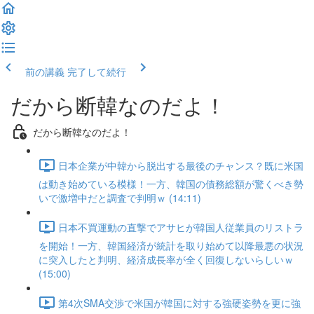
前の講義
完了して続行
だから断韓なのだよ！
だから断韓なのだよ！
日本企業が中韓から脱出する最後のチャンス？既に米国
は動き始めている模様！一方、韓国の債務総額が驚くべき勢
いで激増中だと調査で判明ｗ (14:11)
日本不買運動の直撃でアサヒが韓国人従業員のリストラ
を開始！一方、韓国経済が統計を取り始めて以降最悪の状況
に突入したと判明、経済成長率が全く回復しないらしいｗ
(15:00)
第4次SMA交渉で米国が韓国に対する強硬姿勢を更に強