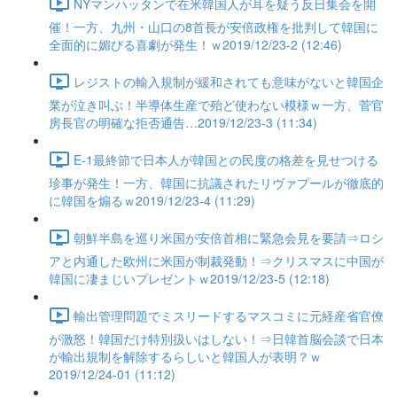
NYマンハッタンで在米韓国人が耳を疑う反日集会を開
催！一方、九州・山口の8首長が安倍政権を批判して韓国に
全面的に媚びる喜劇が発生！ｗ2019/12/23-2 (12:46)
レジストの輸入規制が緩和されても意味がないと韓国企
業が泣き叫ぶ！半導体生産で殆ど使わない模様ｗ一方、菅官
房長官の明確な拒否通告…2019/12/23-3 (11:34)
E-1最終節で日本人が韓国との民度の格差を見せつける
珍事が発生！一方、韓国に抗議されたリヴァプールが徹底的
に韓国を煽るｗ2019/12/23-4 (11:29)
朝鮮半島を巡り米国が安倍首相に緊急会見を要請⇒ロシ
アと内通した欧州に米国が制裁発動！⇒クリスマスに中国が
韓国に凄まじいプレゼントｗ2019/12/23-5 (12:18)
輸出管理問題でミスリードするマスコミに元経産省官僚
が激怒！韓国だけ特別扱いはしない！⇒日韓首脳会談で日本
が輸出規制を解除するらしいと韓国人が表明？ｗ
2019/12/24-01 (11:12)