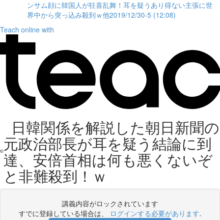
ンサム顔に韓国人が狂喜乱舞！耳を疑うあり得ない主張に世
界中から突っ込み殺到ｗ他2019/12/30-5 (12:08)
Teach online with
日韓関係を解説した朝日新聞の
元政治部長が耳を疑う結論に到
達、安倍首相は何も悪くないぞ
と非難殺到！ｗ
講義内容がロックされています
すでに登録している場合は、
ログインする必要があります
.