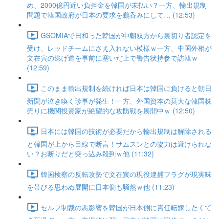
め、2000億円近い負担金を韓国が未払い？一方、輸出規制
問題で韓国政府が日本の要求を鵜呑みにして… (12:53)
GSOMIAで日和った韓国が中朝双方から裏切り者認定を
受け、レッドチームにさえ入れない模様ｗ一方、中国外相が
文在寅の逃げ道を事前に塞いだ上で警告状持参で訪韓ｗ
(12:59)
このまま輸出規制を続ければ日本は韓国に負けると朝日
新聞が泣き喚く珍事が発生！一方、外国資本の莫大な韓国株
売りに機関投資家が絶望的な攻防戦を展開中ｗ (12:50)
日本には韓国の技術が必要だから輸出規制は解除される
と韓国が上から目線で断言！サムスンとの協力は避けられな
い？お断りだと突っ込み殺到ｗ他 (11:32)
韓国検察の反転攻勢で文在寅の現役逮捕フラグが現実味
を帯びる思わぬ展開に日本側も騒然ｗ他 (11:23)
セルフ制裁の悪影響を韓国が日本側に責任転嫁したくて