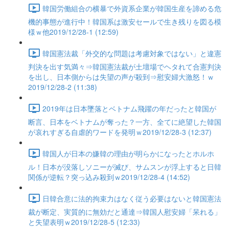
韓国労働組合の横暴で外資系企業が韓国生産を諦める危
機的事態が進行中！韓国系は激安セールで生き残りを図る模
様ｗ他2019/12/28-1 (12:59)
韓国憲法裁「外交的な問題は考慮対象ではない」と違憲
判決を出す気満々⇒韓国憲法裁が土壇場でヘタれて合憲判決
を出し、日本側からは失望の声が殺到⇒慰安婦大激怒！ｗ
2019/12/28-2 (11:38)
2019年は日本墜落とベトナム飛躍の年だったと韓国が
断言、日本をベトナムが奪った？一方、全てに絶望した韓国
が哀れすぎる自虐的ワードを発明ｗ2019/12/28-3 (12:37)
韓国人が日本の嫌韓の理由が明らかになったとホルホ
ル！日本が没落しソニーが滅び、サムスンが浮上すると日韓
関係が逆転？突っ込み殺到ｗ2019/12/28-4 (14:52)
日韓合意に法的拘束力はなく従う必要はないと韓国憲法
裁が断定、実質的に無効だと通達⇒韓国人慰安婦「呆れる」
と失望表明ｗ2019/12/28-5 (12:33)