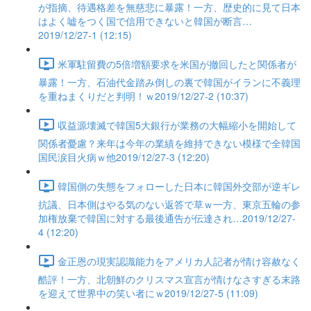
が指摘、待遇格差を無慈悲に暴露！一方、歴史的に見て日本
はよく嘘をつく国で信用できないと韓国が断言…
2019/12/27-1 (12:15)
米軍駐留費の5倍増額要求を米国が撤回したと関係者が
暴露！一方、石油代金踏み倒しの裏で韓国がイランに不義理
を重ねまくりだと判明！ｗ2019/12/27-2 (10:37)
収益源壊滅で韓国5大銀行が業務の大幅縮小を開始して
関係者憂慮？来年は今年の業績を維持できない模様で全韓国
国民涙目火病ｗ他2019/12/27-3 (12:20)
韓国側の失態をフォローした日本に韓国外交部が逆ギレ
抗議、日本側はやる気のない返答で草ｗ一方、東京五輪の参
加権放棄で韓国に対する最後通告が伝達され…2019/12/27-
4 (12:20)
金正恩の現実認識能力をアメリカ人記者が情け容赦なく
酷評！一方、北朝鮮のクリスマス宣言が情けなさすぎる末路
を迎えて世界中の笑い者にｗ2019/12/27-5 (11:09)