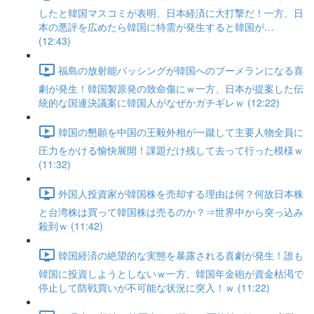
したと韓国マスコミが表明、日本経済に大打撃だ！一方、日
本の悪評を広めたら韓国に特需が発生すると韓国が…
(12:43)
福島の放射能バッシングが韓国へのブーメランになる喜
劇が発生！韓国製原発の致命傷にｗ一方、日本が提案した伝
統的な国連決議案に韓国人がなぜかガチギレｗ (12:22)
韓国の懇願を中国の王毅外相が一蹴して主要人物全員に
圧力をかける愉快展開！課題だけ残して去って行った模様ｗ
(11:32)
外国人投資家が韓国株を売却する理由は何？何故日本株
と台湾株は買って韓国株は売るのか？⇒世界中から突っ込み
殺到ｗ (11:42)
韓国経済の絶望的な実態を暴露される喜劇が発生！誰も
韓国に投資しようとしないｗ一方、韓国年金砲が資金枯渇で
停止して防戦買いが不可能な状況に突入！ｗ (11:22)