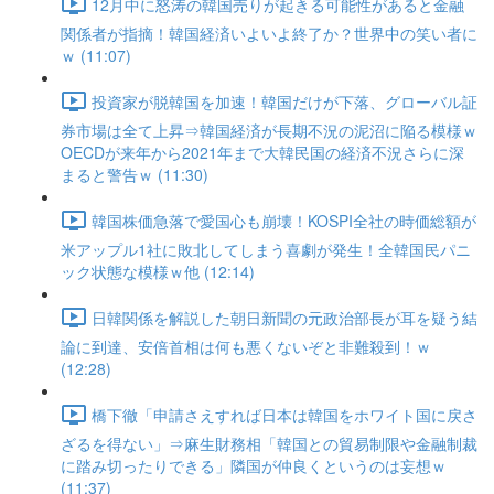
12月中に怒涛の韓国売りが起きる可能性があると金融
関係者が指摘！韓国経済いよいよ終了か？世界中の笑い者に
ｗ (11:07)
投資家が脱韓国を加速！韓国だけが下落、グローバル証
券市場は全て上昇⇒韓国経済が長期不況の泥沼に陥る模様ｗ
OECDが来年から2021年まで大韓民国の経済不況さらに深
まると警告ｗ (11:30)
韓国株価急落で愛国心も崩壊！KOSPI全社の時価総額が
米アップル1社に敗北してしまう喜劇が発生！全韓国民パニ
ック状態な模様ｗ他 (12:14)
日韓関係を解説した朝日新聞の元政治部長が耳を疑う結
論に到達、安倍首相は何も悪くないぞと非難殺到！ｗ
(12:28)
橋下徹「申請さえすれば日本は韓国をホワイト国に戻さ
ざるを得ない」⇒麻生財務相「韓国との貿易制限や金融制裁
に踏み切ったりできる」隣国が仲良くというのは妄想ｗ
(11:37)