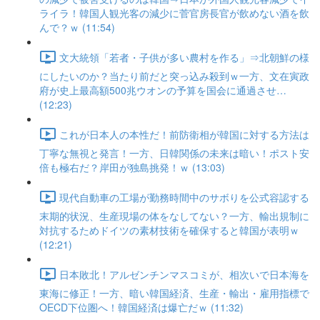
ライラ！韓国人観光客の減少に菅官房長官が飲めない酒を飲
んで？ｗ (11:54)
文大統領「若者・子供が多い農村を作る」⇒北朝鮮の様
にしたいのか？当たり前だと突っ込み殺到ｗ一方、文在寅政
府が史上最高額500兆ウオンの予算を国会に通過させ…
(12:23)
これが日本人の本性だ！前防衛相が韓国に対する方法は
丁寧な無視と発言！一方、日韓関係の未来は暗い！ポスト安
倍も極右だ？岸田が独島挑発！ｗ (13:03)
現代自動車の工場が勤務時間中のサボりを公式容認する
末期的状況、生産現場の体をなしてない？一方、輸出規制に
対抗するためドイツの素材技術を確保すると韓国が表明ｗ
(12:21)
日本敗北！アルゼンチンマスコミが、相次いで日本海を
東海に修正！一方、暗い韓国経済、生産・輸出・雇用指標で
OECD下位圏へ！韓国経済は爆亡だｗ (11:32)