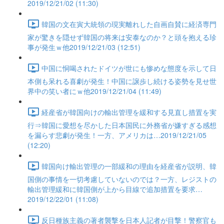
2019/12/21/02 (11:30)
韓国の文在寅大統領の現実離れした自画自賛に経済専門
家が驚きを隠せず韓国の将来は安泰なのか？と頭を抱える珍
事が発生ｗ他2019/12/21/03 (12:51)
中国に恫喝されたドイツが世にも惨めな態度を示して日
本側も呆れる喜劇が発生！中国に譲歩し続ける姿勢を見せ世
界中の笑い者にｗ他2019/12/21/04 (11:49)
経産省が韓国向けの輸出管理を緩和する見直し措置を実
行⇒韓国に愛想を尽かした日本国民に外務省が嫌すぎる感想
を漏らす悲劇が発生！一方、アメリカは…2019/12/21/05
(12:20)
韓国向け輸出管理の一部緩和の理由を経産省が説明、韓
国側の事情を一切考慮していないのでは？一方、レジストの
輸出管理緩和に韓国側が上から目線で追加措置を要求…
2019/12/22/01 (11:08)
反日種族主義の著者襲撃を日本人記者が目撃！警察官も