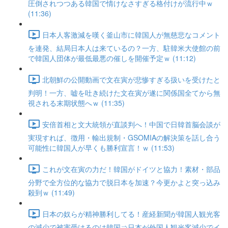
圧倒されつつある韓国で情けなさすぎる格付けが流行中ｗ
(11:36)
日本人客激減を嘆く釜山市に韓国人が無慈悲なコメント
を連発、結局日本人は来ているの？一方、駐韓米大使館の前
で韓国人団体が最低最悪の催しを開催予定ｗ (11:12)
北朝鮮の公開動画で文在寅が悲惨すぎる扱いを受けたと
判明！一方、嘘を吐き続けた文在寅が遂に関係国全てから無
視される末期状態へｗ (11:35)
安倍首相と文大統領が直談判へ！中国で日韓首脳会談が
実現すれば、徴用・輸出規制・GSOMIAの解決策を話し合う
可能性に韓国人が早くも勝利宣言！ｗ (11:53)
これが文在寅の力だ！韓国がドイツと協力！素材・部品
分野で全方位的な協力で脱日本を加速？今更かよと突っ込み
殺到ｗ (11:49)
日本の奴らが精神勝利してる！産経新聞が韓国人観光客
の減少で被害受けるのは韓国⇒日本が外国人観光客減少でイ