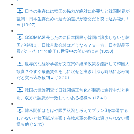
日本の生存には韓国の協力が絶対に必要だと韓国財界が
強調！日本生存ための運命的選択が断交だと突っ込み殺到！
ｗ (13:27)
GSOMIA延長したのに日本国民が韓国に譲歩しないと韓
国が狼狽え、日韓首脳会談はどうなる？ｗ一方、日本製品不
買がたった1年で終了し世界中の笑い者にｗ (13:38)
世界的な経済学者が文在寅の経済政策を酷評して韓国人
歓喜？今すぐ最低賃金を元に戻せと泣き叫ぶも時既にお寿司
だと突っ込み殺到ｗ (13:15)
韓国の世論調査で日韓関係正常化が順調に進行中だと判
明、双方の認識が一致しつつある模様ｗ (12:41)
韓米関係はもはや限界状況と考えてプランBを準備する
しかないと韓国紙が主張！在韓米軍の撤収は避けられない模
様ｗ他 (12:45)