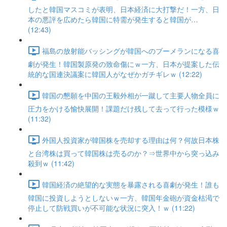
したと韓国マスコミが表明、日本経済に大打撃だ！一方、日
本の悪評を広めたら韓国に特需が発生すると韓国が…
(12:43)
福島の放射能バッシングが韓国へのブーメランになる喜
劇が発生！韓国製原発の致命傷にｗ一方、日本が提案した伝
統的な国連決議案に韓国人がなぜかガチギレｗ (12:22)
韓国の懇願を中国の王毅外相が一蹴して主要人物全員に
圧力をかける愉快展開！課題だけ残して去って行った模様ｗ
(11:32)
外国人投資家が韓国株を売却する理由は何？何故日本株
と台湾株は買って韓国株は売るのか？⇒世界中から突っ込み
殺到ｗ (11:42)
韓国経済の絶望的な実態を暴露される喜劇が発生！誰も
韓国に投資しようとしないｗ一方、韓国年金砲が資金枯渇で
停止して防戦買いが不可能な状況に突入！ｗ (11:22)