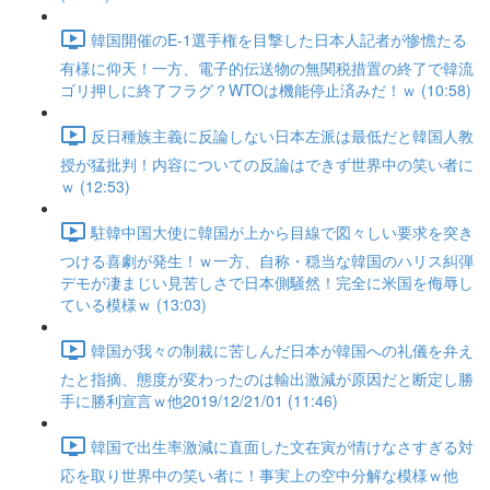
韓国開催のE-1選手権を目撃した日本人記者が惨憺たる
有様に仰天！一方、電子的伝送物の無関税措置の終了で韓流
ゴリ押しに終了フラグ？WTOは機能停止済みだ！ｗ (10:58)
反日種族主義に反論しない日本左派は最低だと韓国人教
授が猛批判！内容についての反論はできず世界中の笑い者に
ｗ (12:53)
駐韓中国大使に韓国が上から目線で図々しい要求を突き
つける喜劇が発生！ｗ一方、自称・穏当な韓国のハリス糾弾
デモが凄まじい見苦しさで日本側騒然！完全に米国を侮辱し
ている模様ｗ (13:03)
韓国が我々の制裁に苦しんだ日本が韓国への礼儀を弁え
たと指摘、態度が変わったのは輸出激減が原因だと断定し勝
手に勝利宣言ｗ他2019/12/21/01 (11:46)
韓国で出生率激減に直面した文在寅が情けなさすぎる対
応を取り世界中の笑い者に！事実上の空中分解な模様ｗ他