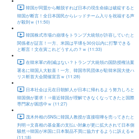
韓国が同盟から離脱すれば日本の現生命線は破綻すると
韓国が断言！全日本国民からレッドチーム入りを祝福する声
が殺到ｗ (11:50)
韓国株式市場の崩壊をトランプ大統領が許容していたと
関係者が証言！一方、米国は平壌を30分以内に打撃できる
と断言！文在寅これどうすんの？ｗ (11:33)
在韓米軍の削減はない？トランプ大統領の国防授権法案
署名に韓国人大歓喜！一方、韓国市民団体が駐韓米国大使ハ
リス斬首大会開催宣言ｗ (11:28)
日本社会は元在日朝鮮人が日本に帰れるよう努力しろと
韓国側が要求！⇒最近韓国が理解できなくなってきたと国際
専門家が困惑中ｗ (11:27)
茂木外相のSNSに韓国人教授が直接喧嘩を売ってきたと
判明⇒文喜相の基金案の支払い対象が更に拡大されて日本側
騒然⇒韓国が米国に日本製品不買に協力するように訴えるｗ
(11:18)