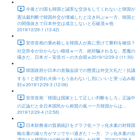
今後どの国も韓国と誠実な交渉をしてくれないと韓国が
憲法裁判断で韓国外交が壊滅したと泣き叫ぶｗ一方、韓国と
の関係抜きで日本外交は成立しないと石破茂ｗ他
2019/12/29-1 (13:42)
安倍首相の褒め殺しを韓国人が真に受けて勝利を確信？
社交辞令が分からない模様ｗ一方、絶対騙されるな、悪魔の
囁きだ、日本ガ～安倍ガ～の大合唱ｗ2019/12/29-2 (11:30)
韓国政府が日本の首脳会談での態度は外交欠礼だ！抗議
する！と逆切れ火病⇒もう会わないし別にいいと突っ込み殺
到ｗ2019/12/29-3 (12:06)
安倍首相「韓国は国家として正しい判断をしろ」正論中
の正論だと全日本国民から称賛の嵐⇒一方韓国からは…
2019/12/29-4 (12:58)
日本財務省の貿易統計をグラフ化⇒フッ化水素の対韓国
輸出量の減り方がマジでヤバ過ぎた！一方、フッ化水素の台
湾向けと韓国向けの輸出量を比較した結果…2019/12/29-5