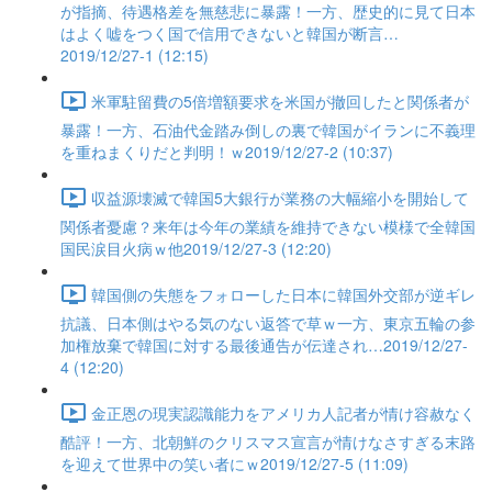
が指摘、待遇格差を無慈悲に暴露！一方、歴史的に見て日本
はよく嘘をつく国で信用できないと韓国が断言…
2019/12/27-1 (12:15)
米軍駐留費の5倍増額要求を米国が撤回したと関係者が
暴露！一方、石油代金踏み倒しの裏で韓国がイランに不義理
を重ねまくりだと判明！ｗ2019/12/27-2 (10:37)
収益源壊滅で韓国5大銀行が業務の大幅縮小を開始して
関係者憂慮？来年は今年の業績を維持できない模様で全韓国
国民涙目火病ｗ他2019/12/27-3 (12:20)
韓国側の失態をフォローした日本に韓国外交部が逆ギレ
抗議、日本側はやる気のない返答で草ｗ一方、東京五輪の参
加権放棄で韓国に対する最後通告が伝達され…2019/12/27-
4 (12:20)
金正恩の現実認識能力をアメリカ人記者が情け容赦なく
酷評！一方、北朝鮮のクリスマス宣言が情けなさすぎる末路
を迎えて世界中の笑い者にｗ2019/12/27-5 (11:09)