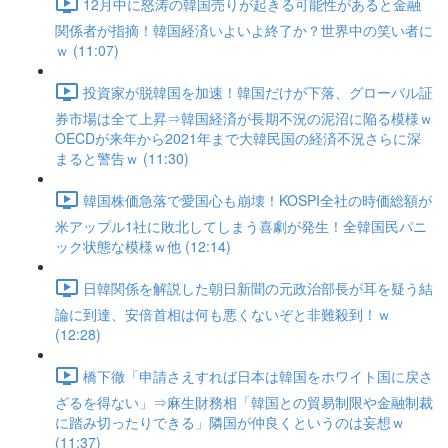
12月中に怒涛の韓国売りが起きる可能性があると金融
関係者が指摘！韓国経済いよいよ終了か？世界中の笑い者に
ｗ (11:07)
投資家が脱韓国を加速！韓国だけが下落、グローバル証
券市場は全て上昇⇒韓国経済が長期不況の泥沼に陥る模様ｗ
OECDが来年から2021年まで大韓民国の経済不況さらに深
まると警告ｗ (11:30)
韓国株価急落で愛国心も崩壊！KOSPI全社の時価総額が
米アップル1社に敗北してしまう喜劇が発生！全韓国民パニ
ック状態な模様ｗ他 (12:14)
日韓関係を解説した朝日新聞の元政治部長が耳を疑う結
論に到達、安倍首相は何も悪くないぞと非難殺到！ｗ
(12:28)
橋下徹「申請さえすれば日本は韓国をホワイト国に戻さ
ざるを得ない」⇒麻生財務相「韓国との貿易制限や金融制裁
に踏み切ったりできる」隣国が仲良くというのは妄想ｗ
(11:37)