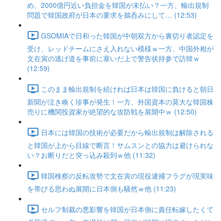
め、2000億円近い負担金を韓国が未払い？一方、輸出規制
問題で韓国政府が日本の要求を鵜呑みにして… (12:53)
GSOMIAで日和った韓国が中朝双方から裏切り者認定を
受け、レッドチームにさえ入れない模様ｗ一方、中国外相が
文在寅の逃げ道を事前に塞いだ上で警告状持参で訪韓ｗ
(12:59)
このまま輸出規制を続ければ日本は韓国に負けると朝日
新聞が泣き喚く珍事が発生！一方、外国資本の莫大な韓国株
売りに機関投資家が絶望的な攻防戦を展開中ｗ (12:50)
日本には韓国の技術が必要だから輸出規制は解除される
と韓国が上から目線で断言！サムスンとの協力は避けられな
い？お断りだと突っ込み殺到ｗ他 (11:32)
韓国検察の反転攻勢で文在寅の現役逮捕フラグが現実味
を帯びる思わぬ展開に日本側も騒然ｗ他 (11:23)
セルフ制裁の悪影響を韓国が日本側に責任転嫁したくて