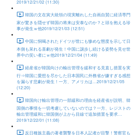
2019/12/21/02 (11:30)
韓国の文在寅大統領の現実離れした自画自賛に経済専門
家が驚きを隠せず韓国の将来は安泰なのか？と頭を抱える珍
事が発生ｗ他2019/12/21/03 (12:51)
中国に恫喝されたドイツが世にも惨めな態度を示して日
本側も呆れる喜劇が発生！中国に譲歩し続ける姿勢を見せ世
界中の笑い者にｗ他2019/12/21/04 (11:49)
経産省が韓国向けの輸出管理を緩和する見直し措置を実
行⇒韓国に愛想を尽かした日本国民に外務省が嫌すぎる感想
を漏らす悲劇が発生！一方、アメリカは…2019/12/21/05
(12:20)
韓国向け輸出管理の一部緩和の理由を経産省が説明、韓
国側の事情を一切考慮していないのでは？一方、レジストの
輸出管理緩和に韓国側が上から目線で追加措置を要求…
2019/12/22/01 (11:08)
反日種族主義の著者襲撃を日本人記者が目撃！警察官も