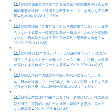
韓国労働組合の横暴で外資系企業が韓国生産を諦める危
機的事態が進行中！韓国系は激安セールで生き残りを図る模
様ｗ他2019/12/28-1 (12:59)
韓国憲法裁「外交的な問題は考慮対象ではない」と違憲
判決を出す気満々⇒韓国憲法裁が土壇場でヘタれて合憲判決
を出し、日本側からは失望の声が殺到⇒慰安婦大激怒！ｗ
2019/12/28-2 (11:38)
2019年は日本墜落とベトナム飛躍の年だったと韓国が
断言、日本をベトナムが奪った？一方、全てに絶望した韓国
が哀れすぎる自虐的ワードを発明ｗ2019/12/28-3 (12:37)
韓国人が日本の嫌韓の理由が明らかになったとホルホ
ル！日本が没落しソニーが滅び、サムスンが浮上すると日韓
関係が逆転？突っ込み殺到ｗ2019/12/28-4 (14:52)
日韓合意に法的拘束力はなく従う必要はないと韓国憲法
裁が断定、実質的に無効だと通達⇒韓国人慰安婦「呆れる」
と失望表明ｗ2019/12/28-5 (12:33)