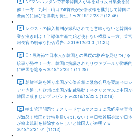
NYマンハッタンで在米韓国人が耳を疑う反日集会を開
催！一方、九州・山口の8首長が安倍政権を批判して韓国に
全面的に媚びる喜劇が発生！ｗ2019/12/23-2 (12:46)
レジストの輸入規制が緩和されても意味がないと韓国企
業が泣き叫ぶ！半導体生産で殆ど使わない模様ｗ一方、菅官
房長官の明確な拒否通告…2019/12/23-3 (11:34)
E-1最終節で日本人が韓国との民度の格差を見せつける
珍事が発生！一方、韓国に抗議されたリヴァプールが徹底的
に韓国を煽るｗ2019/12/23-4 (11:29)
朝鮮半島を巡り米国が安倍首相に緊急会見を要請⇒ロシ
アと内通した欧州に米国が制裁発動！⇒クリスマスに中国が
韓国に凄まじいプレゼントｗ2019/12/23-5 (12:18)
輸出管理問題でミスリードするマスコミに元経産省官僚
が激怒！韓国だけ特別扱いはしない！⇒日韓首脳会談で日本
が輸出規制を解除するらしいと韓国人が表明？ｗ
2019/12/24-01 (11:12)