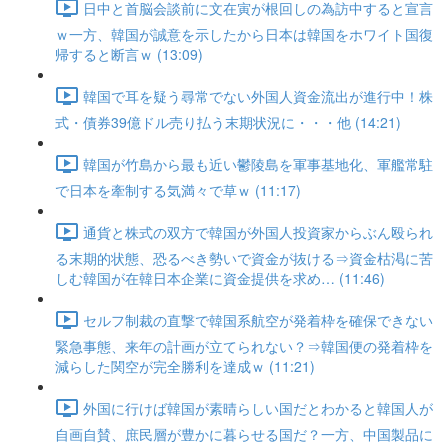
日中と首脳会談前に文在寅が根回しの為訪中すると宣言
ｗ一方、韓国が誠意を示したから日本は韓国をホワイト国復
帰すると断言ｗ (13:09)
韓国で耳を疑う尋常でない外国人資金流出が進行中！株
式・債券39億ドル売り払う末期状況に・・・他 (14:21)
韓国が竹島から最も近い鬱陵島を軍事基地化、軍艦常駐
で日本を牽制する気満々で草ｗ (11:17)
通貨と株式の双方で韓国が外国人投資家からぶん殴られ
る末期的状態、恐るべき勢いで資金が抜ける⇒資金枯渇に苦
しむ韓国が在韓日本企業に資金提供を求め… (11:46)
セルフ制裁の直撃で韓国系航空が発着枠を確保できない
緊急事態、来年の計画が立てられない？⇒韓国便の発着枠を
減らした関空が完全勝利を達成ｗ (11:21)
外国に行けば韓国が素晴らしい国だとわかると韓国人が
自画自賛、庶民層が豊かに暮らせる国だ？一方、中国製品に