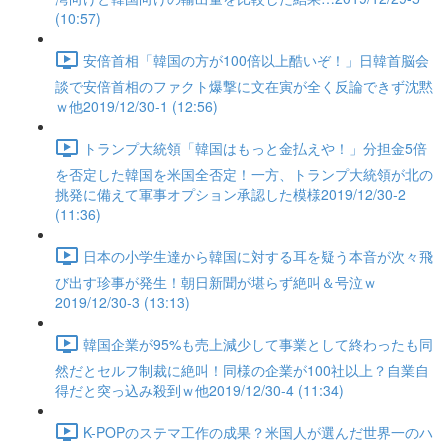
(10:57)
安倍首相「韓国の方が100倍以上酷いぞ！」日韓首脳会
談で安倍首相のファクト爆撃に文在寅が全く反論できず沈黙
ｗ他2019/12/30-1 (12:56)
トランプ大統領「韓国はもっと金払えや！」分担金5倍
を否定した韓国を米国全否定！一方、トランプ大統領が北の
挑発に備えて軍事オプション承認した模様2019/12/30-2
(11:36)
日本の小学生達から韓国に対する耳を疑う本音が次々飛
び出す珍事が発生！朝日新聞が堪らず絶叫＆号泣ｗ
2019/12/30-3 (13:13)
韓国企業が95%も売上減少して事業として終わったも同
然だとセルフ制裁に絶叫！同様の企業が100社以上？自業自
得だと突っ込み殺到ｗ他2019/12/30-4 (11:34)
K-POPのステマ工作の成果？米国人が選んだ世界一のハ