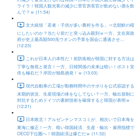
ライラ！韓国人観光客の減少に菅官房長官が飲めない酒を飲
んで？ｗ (11:54)
文大統領「若者・子供が多い農村を作る」⇒北朝鮮の様
にしたいのか？当たり前だと突っ込み殺到ｗ一方、文在寅政
府が史上最高額500兆ウオンの予算を国会に通過させ…
(12:23)
これが日本人の本性だ！前防衛相が韓国に対する方法は
丁寧な無視と発言！一方、日韓関係の未来は暗い！ポスト安
倍も極右だ？岸田が独島挑発！ｗ (13:03)
現代自動車の工場が勤務時間中のサボりを公式容認する
末期的状況、生産現場の体をなしてない？一方、輸出規制に
対抗するためドイツの素材技術を確保すると韓国が表明ｗ
(12:21)
日本敗北！アルゼンチンマスコミが、相次いで日本海を
東海に修正！一方、暗い韓国経済、生産・輸出・雇用指標で
OECD下位圏へ！韓国経済は爆亡だｗ (11:32)