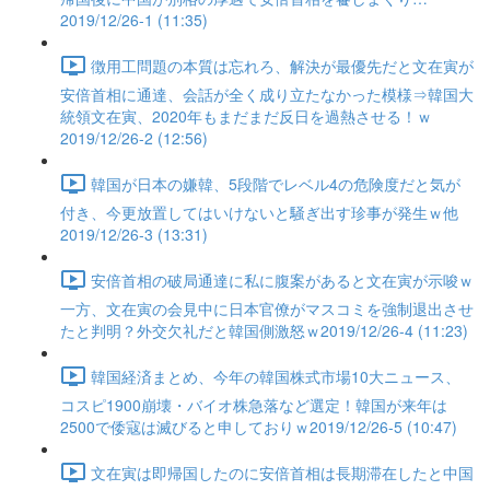
2019/12/26-1 (11:35)
徴用工問題の本質は忘れろ、解決が最優先だと文在寅が
安倍首相に通達、会話が全く成り立たなかった模様⇒韓国大
統領文在寅、2020年もまだまだ反日を過熱させる！ｗ
2019/12/26-2 (12:56)
韓国が日本の嫌韓、5段階でレベル4の危険度だと気が
付き、今更放置してはいけないと騒ぎ出す珍事が発生ｗ他
2019/12/26-3 (13:31)
安倍首相の破局通達に私に腹案があると文在寅が示唆ｗ
一方、文在寅の会見中に日本官僚がマスコミを強制退出させ
たと判明？外交欠礼だと韓国側激怒ｗ2019/12/26-4 (11:23)
韓国経済まとめ、今年の韓国株式市場10大ニュース、
コスピ1900崩壊・バイオ株急落など選定！韓国が来年は
2500で倭寇は滅びると申しておりｗ2019/12/26-5 (10:47)
文在寅は即帰国したのに安倍首相は長期滞在したと中国