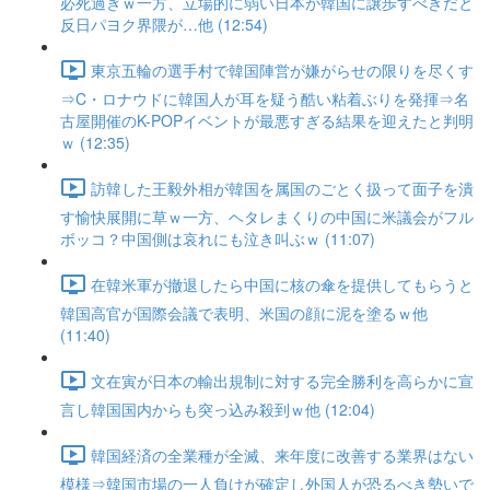
必死過ぎｗ一方、立場的に弱い日本が韓国に譲歩すべきだと
反日パヨク界隈が…他 (12:54)
東京五輪の選手村で韓国陣営が嫌がらせの限りを尽くす
⇒C・ロナウドに韓国人が耳を疑う酷い粘着ぶりを発揮⇒名
古屋開催のK-POPイベントが最悪すぎる結果を迎えたと判明
ｗ (12:35)
訪韓した王毅外相が韓国を属国のごとく扱って面子を潰
す愉快展開に草ｗ一方、ヘタレまくりの中国に米議会がフル
ボッコ？中国側は哀れにも泣き叫ぶｗ (11:07)
在韓米軍が撤退したら中国に核の傘を提供してもらうと
韓国高官が国際会議で表明、米国の顔に泥を塗るｗ他
(11:40)
文在寅が日本の輸出規制に対する完全勝利を高らかに宣
言し韓国国内からも突っ込み殺到ｗ他 (12:04)
韓国経済の全業種が全滅、来年度に改善する業界はない
模様⇒韓国市場の一人負けが確定し外国人が恐るべき勢いで