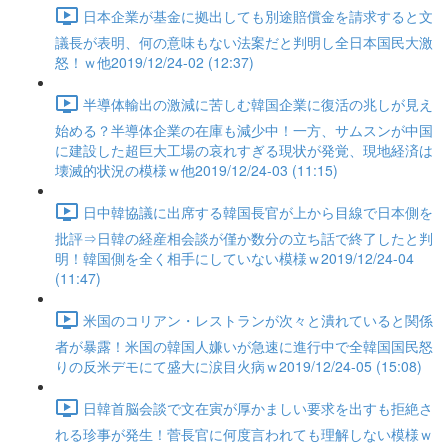
日本企業が基金に拠出しても別途賠償金を請求すると文
議長が表明、何の意味もない法案だと判明し全日本国民大激
怒！ｗ他2019/12/24-02 (12:37)
半導体輸出の激減に苦しむ韓国企業に復活の兆しが見え
始める？半導体企業の在庫も減少中！一方、サムスンが中国
に建設した超巨大工場の哀れすぎる現状が発覚、現地経済は
壊滅的状況の模様ｗ他2019/12/24-03 (11:15)
日中韓協議に出席する韓国長官が上から目線で日本側を
批評⇒日韓の経産相会談が僅か数分の立ち話で終了したと判
明！韓国側を全く相手にしていない模様ｗ2019/12/24-04
(11:47)
米国のコリアン・レストランが次々と潰れていると関係
者が暴露！米国の韓国人嫌いが急速に進行中で全韓国国民怒
りの反米デモにて盛大に涙目火病ｗ2019/12/24-05 (15:08)
日韓首脳会談で文在寅が厚かましい要求を出すも拒絶さ
れる珍事が発生！菅長官に何度言われても理解しない模様ｗ