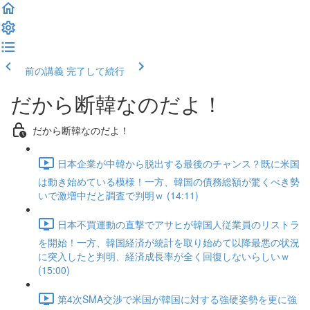
前の講義
完了して続行
だから断韓なのだよ！
だから断韓なのだよ！
日本企業が中韓から脱出する最後のチャンス？既に米国
は動き始めている模様！一方、韓国の債務総額が驚くべき勢
いで激増中だと調査で判明ｗ (14:11)
日本不買運動の直撃でアサヒが韓国人従業員のリストラ
を開始！一方、韓国経済が統計を取り始めて以降最悪の状況
に突入したと判明、経済成長率が全く回復しないらしいｗ
(15:00)
第4次SMA交渉で米国が韓国に対する強硬姿勢を更に強