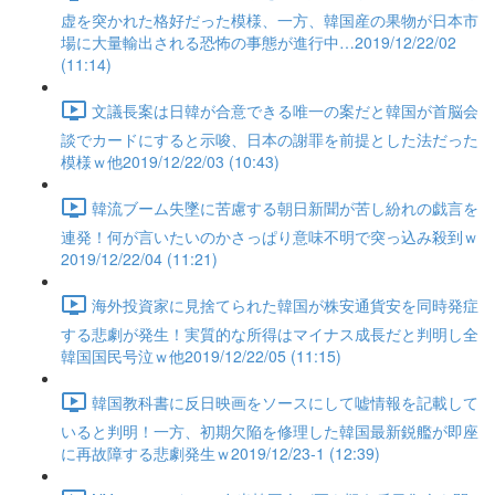
虚を突かれた格好だった模様、一方、韓国産の果物が日本市
場に大量輸出される恐怖の事態が進行中…2019/12/22/02
(11:14)
文議長案は日韓が合意できる唯一の案だと韓国が首脳会
談でカードにすると示唆、日本の謝罪を前提とした法だった
模様ｗ他2019/12/22/03 (10:43)
韓流ブーム失墜に苦慮する朝日新聞が苦し紛れの戯言を
連発！何が言いたいのかさっぱり意味不明で突っ込み殺到ｗ
2019/12/22/04 (11:21)
海外投資家に見捨てられた韓国が株安通貨安を同時発症
する悲劇が発生！実質的な所得はマイナス成長だと判明し全
韓国国民号泣ｗ他2019/12/22/05 (11:15)
韓国教科書に反日映画をソースにして嘘情報を記載して
いると判明！一方、初期欠陥を修理した韓国最新鋭艦が即座
に再故障する悲劇発生ｗ2019/12/23-1 (12:39)