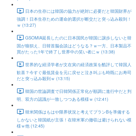
日本の生存には韓国の協力が絶対に必要だと韓国財界が
強調！日本生存ための運命的選択が断交だと突っ込み殺到！
ｗ (13:27)
GSOMIA延長したのに日本国民が韓国に譲歩しないと韓
国が狼狽え、日韓首脳会談はどうなる？ｗ一方、日本製品不
買がたった1年で終了し世界中の笑い者にｗ (13:38)
世界的な経済学者が文在寅の経済政策を酷評して韓国人
歓喜？今すぐ最低賃金を元に戻せと泣き叫ぶも時既にお寿司
だと突っ込み殺到ｗ (13:15)
韓国の世論調査で日韓関係正常化が順調に進行中だと判
明、双方の認識が一致しつつある模様ｗ (12:41)
韓米関係はもはや限界状況と考えてプランBを準備する
しかないと韓国紙が主張！在韓米軍の撤収は避けられない模
様ｗ他 (12:45)