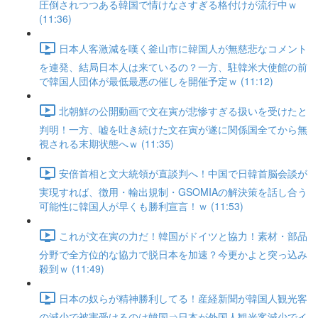
圧倒されつつある韓国で情けなさすぎる格付けが流行中ｗ
(11:36)
日本人客激減を嘆く釜山市に韓国人が無慈悲なコメント
を連発、結局日本人は来ているの？一方、駐韓米大使館の前
で韓国人団体が最低最悪の催しを開催予定ｗ (11:12)
北朝鮮の公開動画で文在寅が悲惨すぎる扱いを受けたと
判明！一方、嘘を吐き続けた文在寅が遂に関係国全てから無
視される末期状態へｗ (11:35)
安倍首相と文大統領が直談判へ！中国で日韓首脳会談が
実現すれば、徴用・輸出規制・GSOMIAの解決策を話し合う
可能性に韓国人が早くも勝利宣言！ｗ (11:53)
これが文在寅の力だ！韓国がドイツと協力！素材・部品
分野で全方位的な協力で脱日本を加速？今更かよと突っ込み
殺到ｗ (11:49)
日本の奴らが精神勝利してる！産経新聞が韓国人観光客
の減少で被害受けるのは韓国⇒日本が外国人観光客減少でイ