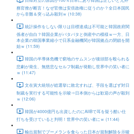
務官僚が断言！なぜ官僚は安倍政権に従うのか？全日本国民
から非難＆突っ込み殺到ｗ (10:38)
統計操作をしない限りは目標達成は不可能と韓国政府関
係者が自白？韓国企業がバタバタと倒産中の模様ｗ一方、日
本企業の韓国事業縮小で日系金融機関が韓国拠点の閉鎖を開
始ｗ (11:59)
韓国の半導体危機で窮地のサムスンが後頭部を殴られる
悲劇が発生、無慈悲なセルフ制裁が発動し世界中の笑い者に
ｗ (11:47)
文在寅大統領が総選挙に敗北すれば、手段を選ばず対日
制裁を実行する可能性を示唆⇒日本側からは歓迎の声が殺到
ｗ (12:06)
韓国が4000億円も出資したのにAIIBで耳を疑う酷い仕
打ちを受けていると判明！世界中の笑い者にｗ (11:44)
輸出規制でブーメランを食らった日本が規制解除を示唆