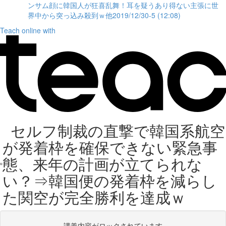
ンサム顔に韓国人が狂喜乱舞！耳を疑うあり得ない主張に世
界中から突っ込み殺到ｗ他2019/12/30-5 (12:08)
Teach online with
セルフ制裁の直撃で韓国系航空
が発着枠を確保できない緊急事
態、来年の計画が立てられな
い？⇒韓国便の発着枠を減らし
た関空が完全勝利を達成ｗ
講義内容がロックされています