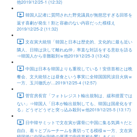
他2019/12/25-1 (12:32)
韓国人記者に質問された野党議員が無慈悲すぎる回答を
返す喜劇が発生！割と容赦のない内容だった模様え
2019/12/25-2 (11:32)
文在寅大統領「韓国と日本は歴史的、文化的に最も近い
隣人、日韓は決して離れぬ仲」率直な対話をする意欲を語る
⇒韓国人から非難殺到ｗ他2019/12/25-3 (13:42)
中国は日本を韓国よりも重視している！安倍首相とは晩
餐会、文大統領とは昼食という事実に全韓国国民涙目火病ｗ
一方、玉川徹氏が…2019/12/25-4 (12:57)
菅官房長官「フォトレジスト輸出規制は、緩和措置では
ない」⇒韓国人「日本が輸出規制しても、韓国は国産化をす
る」どうぞどうぞと突っ込み殺到ｗ他2019/12/25-5 (13:17)
日中韓サミットで文在寅が露骨に中国に集る気満々だと
自白、着々とブルーチームを裏切ってる模様ｗ一方、文在寅
帰国後に中国が別格の厚遇で安倍首相を饗しまくり…