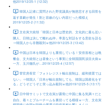
他2019/12/25-1 (12:32)
韓国人記者に質問された野党議員が無慈悲すぎる回答を
返す喜劇が発生！割と容赦のない内容だった模様え
2019/12/25-2 (11:32)
文在寅大統領「韓国と日本は歴史的、文化的に最も近い
隣人、日韓は決して離れぬ仲」率直な対話をする意欲を語る
⇒韓国人から非難殺到ｗ他2019/12/25-3 (13:42)
中国は日本を韓国よりも重視している！安倍首相とは晩
餐会、文大統領とは昼食という事実に全韓国国民涙目火病ｗ
一方、玉川徹氏が…2019/12/25-4 (12:57)
菅官房長官「フォトレジスト輸出規制は、緩和措置では
ない」⇒韓国人「日本が輸出規制しても、韓国は国産化をす
る」どうぞどうぞと突っ込み殺到ｗ他2019/12/25-5 (13:17)
日中韓サミットで文在寅が露骨に中国に集る気満々だと
自白、着々とブルーチームを裏切ってる模様ｗ一方、文在寅
帰国後に中国が別格の厚遇で安倍首相を饗しまくり…