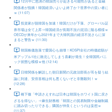
12月中に怒涛の韓国売りが起きる可能性があると金融
関係者が指摘！韓国経済いよいよ終了か？世界中の笑い者に
ｗ (11:07)
投資家が脱韓国を加速！韓国だけが下落、グローバル証
券市場は全て上昇⇒韓国経済が長期不況の泥沼に陥る模様ｗ
OECDが来年から2021年まで大韓民国の経済不況さらに深
まると警告ｗ (11:30)
韓国株価急落で愛国心も崩壊！KOSPI全社の時価総額が
米アップル1社に敗北してしまう喜劇が発生！全韓国民パニ
ック状態な模様ｗ他 (12:14)
日韓関係を解説した朝日新聞の元政治部長が耳を疑う結
論に到達、安倍首相は何も悪くないぞと非難殺到！ｗ
(12:28)
橋下徹「申請さえすれば日本は韓国をホワイト国に戻さ
ざるを得ない」⇒麻生財務相「韓国との貿易制限や金融制裁
に踏み切ったりできる」隣国が仲良くというのは妄想ｗ
(11:37)