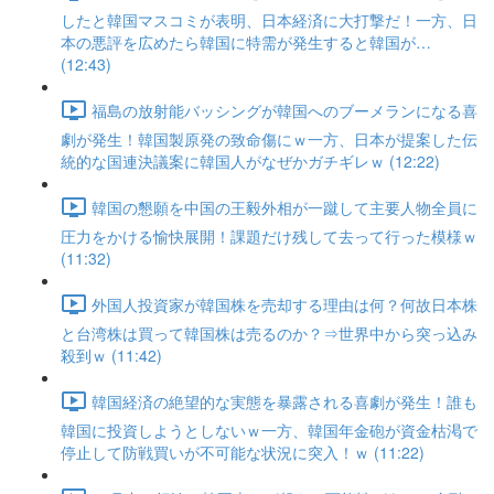
したと韓国マスコミが表明、日本経済に大打撃だ！一方、日
本の悪評を広めたら韓国に特需が発生すると韓国が…
(12:43)
福島の放射能バッシングが韓国へのブーメランになる喜
劇が発生！韓国製原発の致命傷にｗ一方、日本が提案した伝
統的な国連決議案に韓国人がなぜかガチギレｗ (12:22)
韓国の懇願を中国の王毅外相が一蹴して主要人物全員に
圧力をかける愉快展開！課題だけ残して去って行った模様ｗ
(11:32)
外国人投資家が韓国株を売却する理由は何？何故日本株
と台湾株は買って韓国株は売るのか？⇒世界中から突っ込み
殺到ｗ (11:42)
韓国経済の絶望的な実態を暴露される喜劇が発生！誰も
韓国に投資しようとしないｗ一方、韓国年金砲が資金枯渇で
停止して防戦買いが不可能な状況に突入！ｗ (11:22)