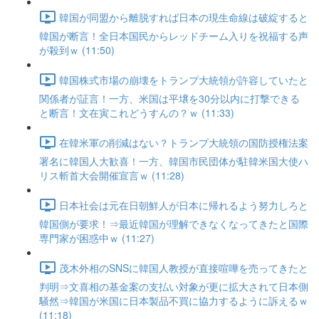
韓国が同盟から離脱すれば日本の現生命線は破綻すると
韓国が断言！全日本国民からレッドチーム入りを祝福する声
が殺到ｗ (11:50)
韓国株式市場の崩壊をトランプ大統領が許容していたと
関係者が証言！一方、米国は平壌を30分以内に打撃できる
と断言！文在寅これどうすんの？ｗ (11:33)
在韓米軍の削減はない？トランプ大統領の国防授権法案
署名に韓国人大歓喜！一方、韓国市民団体が駐韓米国大使ハ
リス斬首大会開催宣言ｗ (11:28)
日本社会は元在日朝鮮人が日本に帰れるよう努力しろと
韓国側が要求！⇒最近韓国が理解できなくなってきたと国際
専門家が困惑中ｗ (11:27)
茂木外相のSNSに韓国人教授が直接喧嘩を売ってきたと
判明⇒文喜相の基金案の支払い対象が更に拡大されて日本側
騒然⇒韓国が米国に日本製品不買に協力するように訴えるｗ
(11:18)