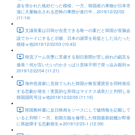
虚を突かれた格好だった模様、一方、韓国産の果物が日本市
場に大量輸出される恐怖の事態が進行中…2019/12/22/02
(11:14)
文議長案は日韓が合意できる唯一の案だと韓国が首脳会
談でカードにすると示唆、日本の謝罪を前提とした法だった
模様ｗ他2019/12/22/03 (10:43)
韓流ブーム失墜に苦慮する朝日新聞が苦し紛れの戯言を
連発！何が言いたいのかさっぱり意味不明で突っ込み殺到ｗ
2019/12/22/04 (11:21)
海外投資家に見捨てられた韓国が株安通貨安を同時発症
する悲劇が発生！実質的な所得はマイナス成長だと判明し全
韓国国民号泣ｗ他2019/12/22/05 (11:15)
韓国教科書に反日映画をソースにして嘘情報を記載して
いると判明！一方、初期欠陥を修理した韓国最新鋭艦が即座
に再故障する悲劇発生ｗ2019/12/23-1 (12:39)