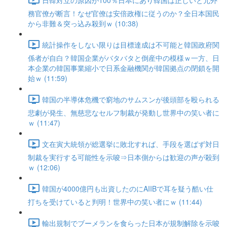
務官僚が断言！なぜ官僚は安倍政権に従うのか？全日本国民
から非難＆突っ込み殺到ｗ (10:38)
統計操作をしない限りは目標達成は不可能と韓国政府関
係者が自白？韓国企業がバタバタと倒産中の模様ｗ一方、日
本企業の韓国事業縮小で日系金融機関が韓国拠点の閉鎖を開
始ｗ (11:59)
韓国の半導体危機で窮地のサムスンが後頭部を殴られる
悲劇が発生、無慈悲なセルフ制裁が発動し世界中の笑い者に
ｗ (11:47)
文在寅大統領が総選挙に敗北すれば、手段を選ばず対日
制裁を実行する可能性を示唆⇒日本側からは歓迎の声が殺到
ｗ (12:06)
韓国が4000億円も出資したのにAIIBで耳を疑う酷い仕
打ちを受けていると判明！世界中の笑い者にｗ (11:44)
輸出規制でブーメランを食らった日本が規制解除を示唆