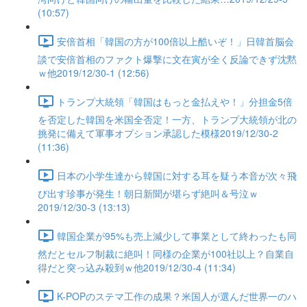
(10:57)
安倍首相「韓国の方が100倍以上酷いぞ！」日韓首脳会
談で安倍首相のファクト爆撃に文在寅が全く反論できず沈黙
ｗ他2019/12/30-1 (12:56)
トランプ大統領「韓国はもっと金払えや！」分担金5倍
を否定した韓国を米国全否定！一方、トランプ大統領が北の
挑発に備えて軍事オプション承認した模様2019/12/30-2
(11:36)
日本の小学生達から韓国に対する耳を疑う本音が次々飛
び出す珍事が発生！朝日新聞が堪らず絶叫＆号泣ｗ
2019/12/30-3 (13:13)
韓国企業が95%も売上減少して事業として終わったも同
然だとセルフ制裁に絶叫！同様の企業が100社以上？自業自
得だと突っ込み殺到ｗ他2019/12/30-4 (11:34)
K-POPのステマ工作の成果？米国人が選んだ世界一のハ