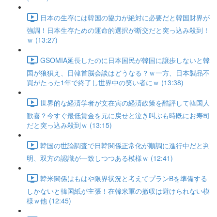
日本の生存には韓国の協力が絶対に必要だと韓国財界が
強調！日本生存ための運命的選択が断交だと突っ込み殺到！
ｗ (13:27)
GSOMIA延長したのに日本国民が韓国に譲歩しないと韓
国が狼狽え、日韓首脳会談はどうなる？ｗ一方、日本製品不
買がたった1年で終了し世界中の笑い者にｗ (13:38)
世界的な経済学者が文在寅の経済政策を酷評して韓国人
歓喜？今すぐ最低賃金を元に戻せと泣き叫ぶも時既にお寿司
だと突っ込み殺到ｗ (13:15)
韓国の世論調査で日韓関係正常化が順調に進行中だと判
明、双方の認識が一致しつつある模様ｗ (12:41)
韓米関係はもはや限界状況と考えてプランBを準備する
しかないと韓国紙が主張！在韓米軍の撤収は避けられない模
様ｗ他 (12:45)