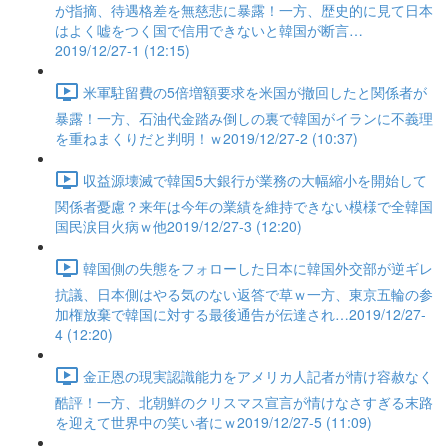
が指摘、待遇格差を無慈悲に暴露！一方、歴史的に見て日本
はよく嘘をつく国で信用できないと韓国が断言…
2019/12/27-1 (12:15)
米軍駐留費の5倍増額要求を米国が撤回したと関係者が
暴露！一方、石油代金踏み倒しの裏で韓国がイランに不義理
を重ねまくりだと判明！ｗ2019/12/27-2 (10:37)
収益源壊滅で韓国5大銀行が業務の大幅縮小を開始して
関係者憂慮？来年は今年の業績を維持できない模様で全韓国
国民涙目火病ｗ他2019/12/27-3 (12:20)
韓国側の失態をフォローした日本に韓国外交部が逆ギレ
抗議、日本側はやる気のない返答で草ｗ一方、東京五輪の参
加権放棄で韓国に対する最後通告が伝達され…2019/12/27-
4 (12:20)
金正恩の現実認識能力をアメリカ人記者が情け容赦なく
酷評！一方、北朝鮮のクリスマス宣言が情けなさすぎる末路
を迎えて世界中の笑い者にｗ2019/12/27-5 (11:09)