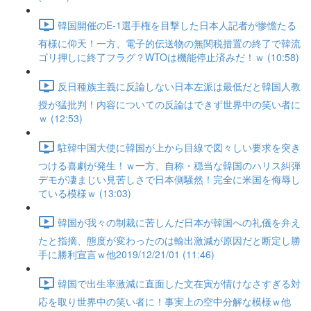
韓国開催のE-1選手権を目撃した日本人記者が惨憺たる
有様に仰天！一方、電子的伝送物の無関税措置の終了で韓流
ゴリ押しに終了フラグ？WTOは機能停止済みだ！ｗ (10:58)
反日種族主義に反論しない日本左派は最低だと韓国人教
授が猛批判！内容についての反論はできず世界中の笑い者に
ｗ (12:53)
駐韓中国大使に韓国が上から目線で図々しい要求を突き
つける喜劇が発生！ｗ一方、自称・穏当な韓国のハリス糾弾
デモが凄まじい見苦しさで日本側騒然！完全に米国を侮辱し
ている模様ｗ (13:03)
韓国が我々の制裁に苦しんだ日本が韓国への礼儀を弁え
たと指摘、態度が変わったのは輸出激減が原因だと断定し勝
手に勝利宣言ｗ他2019/12/21/01 (11:46)
韓国で出生率激減に直面した文在寅が情けなさすぎる対
応を取り世界中の笑い者に！事実上の空中分解な模様ｗ他