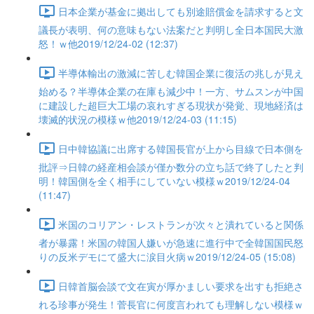
日本企業が基金に拠出しても別途賠償金を請求すると文
議長が表明、何の意味もない法案だと判明し全日本国民大激
怒！ｗ他2019/12/24-02 (12:37)
半導体輸出の激減に苦しむ韓国企業に復活の兆しが見え
始める？半導体企業の在庫も減少中！一方、サムスンが中国
に建設した超巨大工場の哀れすぎる現状が発覚、現地経済は
壊滅的状況の模様ｗ他2019/12/24-03 (11:15)
日中韓協議に出席する韓国長官が上から目線で日本側を
批評⇒日韓の経産相会談が僅か数分の立ち話で終了したと判
明！韓国側を全く相手にしていない模様ｗ2019/12/24-04
(11:47)
米国のコリアン・レストランが次々と潰れていると関係
者が暴露！米国の韓国人嫌いが急速に進行中で全韓国国民怒
りの反米デモにて盛大に涙目火病ｗ2019/12/24-05 (15:08)
日韓首脳会談で文在寅が厚かましい要求を出すも拒絶さ
れる珍事が発生！菅長官に何度言われても理解しない模様ｗ