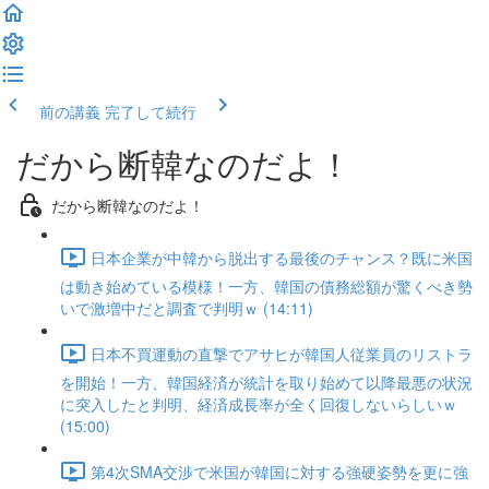
前の講義
完了して続行
だから断韓なのだよ！
だから断韓なのだよ！
日本企業が中韓から脱出する最後のチャンス？既に米国
は動き始めている模様！一方、韓国の債務総額が驚くべき勢
いで激増中だと調査で判明ｗ (14:11)
日本不買運動の直撃でアサヒが韓国人従業員のリストラ
を開始！一方、韓国経済が統計を取り始めて以降最悪の状況
に突入したと判明、経済成長率が全く回復しないらしいｗ
(15:00)
第4次SMA交渉で米国が韓国に対する強硬姿勢を更に強