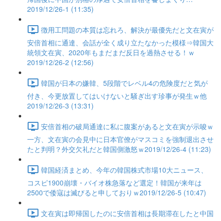
2019/12/26-1 (11:35)
徴用工問題の本質は忘れろ、解決が最優先だと文在寅が
安倍首相に通達、会話が全く成り立たなかった模様⇒韓国大
統領文在寅、2020年もまだまだ反日を過熱させる！ｗ
2019/12/26-2 (12:56)
韓国が日本の嫌韓、5段階でレベル4の危険度だと気が
付き、今更放置してはいけないと騒ぎ出す珍事が発生ｗ他
2019/12/26-3 (13:31)
安倍首相の破局通達に私に腹案があると文在寅が示唆ｗ
一方、文在寅の会見中に日本官僚がマスコミを強制退出させ
たと判明？外交欠礼だと韓国側激怒ｗ2019/12/26-4 (11:23)
韓国経済まとめ、今年の韓国株式市場10大ニュース、
コスピ1900崩壊・バイオ株急落など選定！韓国が来年は
2500で倭寇は滅びると申しておりｗ2019/12/26-5 (10:47)
文在寅は即帰国したのに安倍首相は長期滞在したと中国