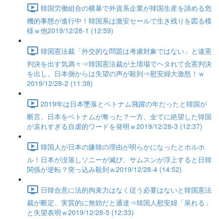
韓国労働組合の横暴で外資系企業が韓国生産を諦める危
機的事態が進行中！韓国系は激安セールで生き残りを図る模
様ｗ他2019/12/28-1 (12:59)
韓国憲法裁「外交的な問題は考慮対象ではない」と違憲
判決を出す気満々⇒韓国憲法裁が土壇場でヘタれて合憲判決
を出し、日本側からは失望の声が殺到⇒慰安婦大激怒！ｗ
2019/12/28-2 (11:38)
2019年は日本墜落とベトナム飛躍の年だったと韓国が
断言、日本をベトナムが奪った？一方、全てに絶望した韓国
が哀れすぎる自虐的ワードを発明ｗ2019/12/28-3 (12:37)
韓国人が日本の嫌韓の理由が明らかになったとホルホ
ル！日本が没落しソニーが滅び、サムスンが浮上すると日韓
関係が逆転？突っ込み殺到ｗ2019/12/28-4 (14:52)
日韓合意に法的拘束力はなく従う必要はないと韓国憲法
裁が断定、実質的に無効だと通達⇒韓国人慰安婦「呆れる」
と失望表明ｗ2019/12/28-5 (12:33)