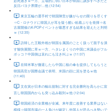
必死過ぎｗ一方、立場的に弱い日本が韓国に譲歩すべきだと
反日パヨク界隈が…他 (12:54)
東京五輪の選手村で韓国陣営が嫌がらせの限りを尽くす
⇒C・ロナウドに韓国人が耳を疑う酷い粘着ぶりを発揮⇒名
古屋開催のK-POPイベントが最悪すぎる結果を迎えたと判明
ｗ (12:35)
訪韓した王毅外相が韓国を属国のごとく扱って面子を潰
す愉快展開に草ｗ一方、ヘタレまくりの中国に米議会がフル
ボッコ？中国側は哀れにも泣き叫ぶｗ (11:07)
在韓米軍が撤退したら中国に核の傘を提供してもらうと
韓国高官が国際会議で表明、米国の顔に泥を塗るｗ他
(11:40)
文在寅が日本の輸出規制に対する完全勝利を高らかに宣
言し韓国国内からも突っ込み殺到ｗ他 (12:04)
韓国経済の全業種が全滅、来年度に改善する業界はない
模様⇒韓国市場の一人負けが確定し外国人が恐るべき勢いで