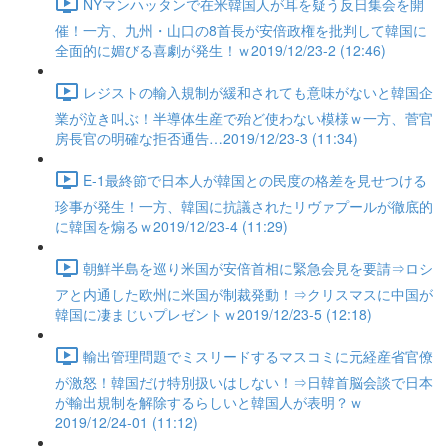
NYマンハッタンで在米韓国人が耳を疑う反日集会を開
催！一方、九州・山口の8首長が安倍政権を批判して韓国に
全面的に媚びる喜劇が発生！ｗ2019/12/23-2 (12:46)
レジストの輸入規制が緩和されても意味がないと韓国企
業が泣き叫ぶ！半導体生産で殆ど使わない模様ｗ一方、菅官
房長官の明確な拒否通告…2019/12/23-3 (11:34)
E-1最終節で日本人が韓国との民度の格差を見せつける
珍事が発生！一方、韓国に抗議されたリヴァプールが徹底的
に韓国を煽るｗ2019/12/23-4 (11:29)
朝鮮半島を巡り米国が安倍首相に緊急会見を要請⇒ロシ
アと内通した欧州に米国が制裁発動！⇒クリスマスに中国が
韓国に凄まじいプレゼントｗ2019/12/23-5 (12:18)
輸出管理問題でミスリードするマスコミに元経産省官僚
が激怒！韓国だけ特別扱いはしない！⇒日韓首脳会談で日本
が輸出規制を解除するらしいと韓国人が表明？ｗ
2019/12/24-01 (11:12)