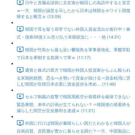
日中と首脳会談前に文在寅が根回しの為訪中すると宣言
ｗ一方、韓国が誠意を示したから日本は韓国をホワイト国復
帰すると断言ｗ (13:09)
韓国で耳を疑う尋常でない外国人資金流出が進行中！株
式・債券39億ドル売り払う末期状況に・・・他 (14:21)
韓国が竹島から最も近い鬱陵島を軍事基地化、軍艦常駐
で日本を牽制する気満々で草ｗ (11:17)
通貨と株式の双方で韓国が外国人投資家からぶん殴られ
る末期的状態、恐るべき勢いで資金が抜ける⇒資金枯渇に苦
しむ韓国が在韓日本企業に資金提供を求め… (11:46)
セルフ制裁の直撃で韓国系航空が発着枠を確保できない
緊急事態、来年の計画が立てられない？⇒韓国便の発着枠を
減らした関空が完全勝利を達成ｗ (11:21)
外国に行けば韓国が素晴らしい国だとわかると韓国人が
自画自賛、庶民層が豊かに暮らせる国だ？一方、中国製品に