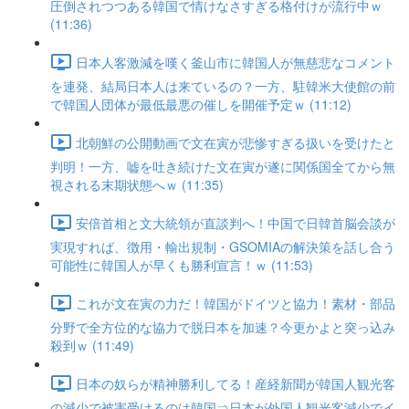
圧倒されつつある韓国で情けなさすぎる格付けが流行中ｗ
(11:36)
日本人客激減を嘆く釜山市に韓国人が無慈悲なコメント
を連発、結局日本人は来ているの？一方、駐韓米大使館の前
で韓国人団体が最低最悪の催しを開催予定ｗ (11:12)
北朝鮮の公開動画で文在寅が悲惨すぎる扱いを受けたと
判明！一方、嘘を吐き続けた文在寅が遂に関係国全てから無
視される末期状態へｗ (11:35)
安倍首相と文大統領が直談判へ！中国で日韓首脳会談が
実現すれば、徴用・輸出規制・GSOMIAの解決策を話し合う
可能性に韓国人が早くも勝利宣言！ｗ (11:53)
これが文在寅の力だ！韓国がドイツと協力！素材・部品
分野で全方位的な協力で脱日本を加速？今更かよと突っ込み
殺到ｗ (11:49)
日本の奴らが精神勝利してる！産経新聞が韓国人観光客
の減少で被害受けるのは韓国⇒日本が外国人観光客減少でイ