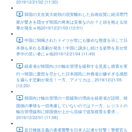
2019/12/21/02 (11:30)
韓国の文在寅大統領の現実離れした自画自賛に経済専門
家が驚きを隠せず韓国の将来は安泰なのか？と頭を抱える珍
事が発生ｗ他2019/12/21/03 (12:51)
中国に恫喝されたドイツが世にも惨めな態度を示して日
本側も呆れる喜劇が発生！中国に譲歩し続ける姿勢を見せ世
界中の笑い者にｗ他2019/12/21/04 (11:49)
経産省が韓国向けの輸出管理を緩和する見直し措置を実
行⇒韓国に愛想を尽かした日本国民に外務省が嫌すぎる感想
を漏らす悲劇が発生！一方、アメリカは…2019/12/21/05
(12:20)
韓国向け輸出管理の一部緩和の理由を経産省が説明、韓
国側の事情を一切考慮していないのでは？一方、レジストの
輸出管理緩和に韓国側が上から目線で追加措置を要求…
2019/12/22/01 (11:08)
反日種族主義の著者襲撃を日本人記者が目撃！警察官も