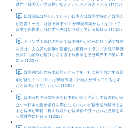
逃亡⇒韓国人が文政権がなんとかしろと泣き叫ぶｗ (11:15)
日韓関係は悪化しているが日本人は韓国大好きと韓国人
が断言！一方、財務省傘下のJTが韓国事業から手を引いて
資本を総撤退し既に委託先は切り替えている模様ｗ (11:53)
トランプ大統領の発言を韓国外相が必死に打ち消す醜態
を見せ、文在寅の原則が最優先な模様⇒トランプ大統領爆弾
発言に北朝鮮が情けなさすぎる報復策を見せ世界中の笑い者
にｗ (13:37)
韓国KOSPIの時価総額がアップル一社に完全敗北する喜
劇が発生！⇒11月には韓国市場に外国人が帰ってくるはず
だと韓国が予想したが… (12:03)
韓国政府の公式発表を日本側が尽く否定して韓国側が苛
立つ⇒日本の提示条件を満たしていないが輸出規制解除もあ
ると韓国が期待⇒梶山経産相が韓国側の甘ったれた見解を木
っ端微塵に粉砕ｗ (12:28)
日韓対立の原因が100％日本にあり韓国は正しいと元外