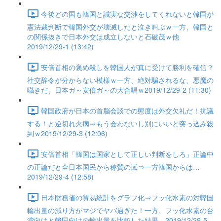
今後どの国も韓国と誠実な交渉をしてくれないと韓国が
憲法裁判断で韓国外交が壊滅したと泣き叫ぶｗ一方、韓国と
の関係抜きで日本外交は成立しないと石破茂ｗ他
2019/12/29-1 (13:42)
安倍首相の褒め殺しを韓国人が真に受けて勝利を確信？
社交辞令が分からない模様ｗ一方、絶対騙されるな、悪魔の
囁きだ、日本ガ～安倍ガ～の大合唱ｗ2019/12/29-2 (11:30)
韓国政府が日本の首脳会談での態度は外交欠礼だ！抗議
する！と逆切れ火病⇒もう会わないし別にいいと突っ込み殺
到ｗ2019/12/29-3 (12:06)
安倍首相「韓国は国家として正しい判断をしろ」正論中
の正論だと全日本国民から称賛の嵐⇒一方韓国からは…
2019/12/29-4 (12:58)
日本財務省の貿易統計をグラフ化⇒フッ化水素の対韓国
輸出量の減り方がマジでヤバ過ぎた！一方、フッ化水素の台
湾向けと韓国向けの輸出量を比較した結果…2019/12/29-5