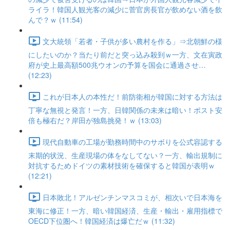
ライラ！韓国人観光客の減少に菅官房長官が飲めない酒を飲
んで？ｗ (11:54)
文大統領「若者・子供が多い農村を作る」⇒北朝鮮の様
にしたいのか？当たり前だと突っ込み殺到ｗ一方、文在寅政
府が史上最高額500兆ウオンの予算を国会に通過させ…
(12:23)
これが日本人の本性だ！前防衛相が韓国に対する方法は
丁寧な無視と発言！一方、日韓関係の未来は暗い！ポスト安
倍も極右だ？岸田が独島挑発！ｗ (13:03)
現代自動車の工場が勤務時間中のサボりを公式容認する
末期的状況、生産現場の体をなしてない？一方、輸出規制に
対抗するためドイツの素材技術を確保すると韓国が表明ｗ
(12:21)
日本敗北！アルゼンチンマスコミが、相次いで日本海を
東海に修正！一方、暗い韓国経済、生産・輸出・雇用指標で
OECD下位圏へ！韓国経済は爆亡だｗ (11:32)