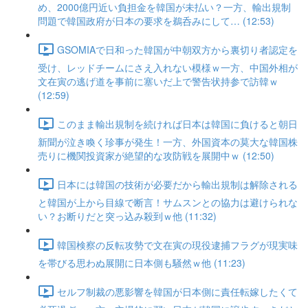
め、2000億円近い負担金を韓国が未払い？一方、輸出規制
問題で韓国政府が日本の要求を鵜呑みにして… (12:53)
GSOMIAで日和った韓国が中朝双方から裏切り者認定を
受け、レッドチームにさえ入れない模様ｗ一方、中国外相が
文在寅の逃げ道を事前に塞いだ上で警告状持参で訪韓ｗ
(12:59)
このまま輸出規制を続ければ日本は韓国に負けると朝日
新聞が泣き喚く珍事が発生！一方、外国資本の莫大な韓国株
売りに機関投資家が絶望的な攻防戦を展開中ｗ (12:50)
日本には韓国の技術が必要だから輸出規制は解除される
と韓国が上から目線で断言！サムスンとの協力は避けられな
い？お断りだと突っ込み殺到ｗ他 (11:32)
韓国検察の反転攻勢で文在寅の現役逮捕フラグが現実味
を帯びる思わぬ展開に日本側も騒然ｗ他 (11:23)
セルフ制裁の悪影響を韓国が日本側に責任転嫁したくて