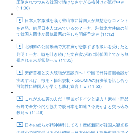
圧倒されつつある韓国で情けなさすぎる格付けが流行中ｗ
(11:36)
日本人客激減を嘆く釜山市に韓国人が無慈悲なコメント
を連発、結局日本人は来ているの？一方、駐韓米大使館の前
で韓国人団体が最低最悪の催しを開催予定ｗ (11:12)
北朝鮮の公開動画で文在寅が悲惨すぎる扱いを受けたと
判明！一方、嘘を吐き続けた文在寅が遂に関係国全てから無
視される末期状態へｗ (11:35)
安倍首相と文大統領が直談判へ！中国で日韓首脳会談が
実現すれば、徴用・輸出規制・GSOMIAの解決策を話し合う
可能性に韓国人が早くも勝利宣言！ｗ (11:53)
これが文在寅の力だ！韓国がドイツと協力！素材・部品
分野で全方位的な協力で脱日本を加速？今更かよと突っ込み
殺到ｗ (11:49)
日本の奴らが精神勝利してる！産経新聞が韓国人観光客
の減少で被害受けるのは韓国⇒日本が外国人観光客減少でイ