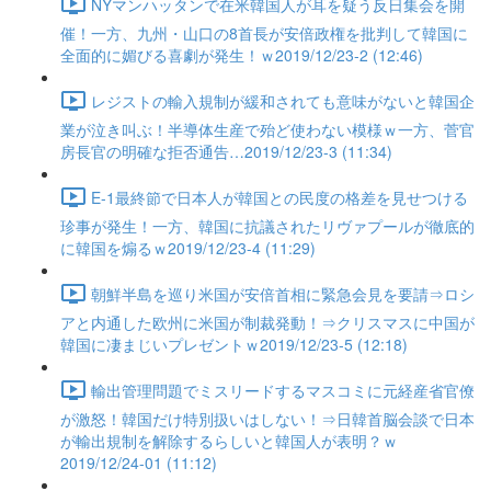
NYマンハッタンで在米韓国人が耳を疑う反日集会を開
催！一方、九州・山口の8首長が安倍政権を批判して韓国に
全面的に媚びる喜劇が発生！ｗ2019/12/23-2 (12:46)
レジストの輸入規制が緩和されても意味がないと韓国企
業が泣き叫ぶ！半導体生産で殆ど使わない模様ｗ一方、菅官
房長官の明確な拒否通告…2019/12/23-3 (11:34)
E-1最終節で日本人が韓国との民度の格差を見せつける
珍事が発生！一方、韓国に抗議されたリヴァプールが徹底的
に韓国を煽るｗ2019/12/23-4 (11:29)
朝鮮半島を巡り米国が安倍首相に緊急会見を要請⇒ロシ
アと内通した欧州に米国が制裁発動！⇒クリスマスに中国が
韓国に凄まじいプレゼントｗ2019/12/23-5 (12:18)
輸出管理問題でミスリードするマスコミに元経産省官僚
が激怒！韓国だけ特別扱いはしない！⇒日韓首脳会談で日本
が輸出規制を解除するらしいと韓国人が表明？ｗ
2019/12/24-01 (11:12)