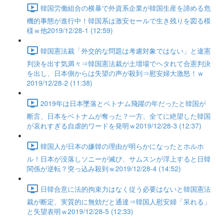
韓国労働組合の横暴で外資系企業が韓国生産を諦める危
機的事態が進行中！韓国系は激安セールで生き残りを図る模
様ｗ他2019/12/28-1 (12:59)
韓国憲法裁「外交的な問題は考慮対象ではない」と違憲
判決を出す気満々⇒韓国憲法裁が土壇場でヘタれて合憲判決
を出し、日本側からは失望の声が殺到⇒慰安婦大激怒！ｗ
2019/12/28-2 (11:38)
2019年は日本墜落とベトナム飛躍の年だったと韓国が
断言、日本をベトナムが奪った？一方、全てに絶望した韓国
が哀れすぎる自虐的ワードを発明ｗ2019/12/28-3 (12:37)
韓国人が日本の嫌韓の理由が明らかになったとホルホ
ル！日本が没落しソニーが滅び、サムスンが浮上すると日韓
関係が逆転？突っ込み殺到ｗ2019/12/28-4 (14:52)
日韓合意に法的拘束力はなく従う必要はないと韓国憲法
裁が断定、実質的に無効だと通達⇒韓国人慰安婦「呆れる」
と失望表明ｗ2019/12/28-5 (12:33)