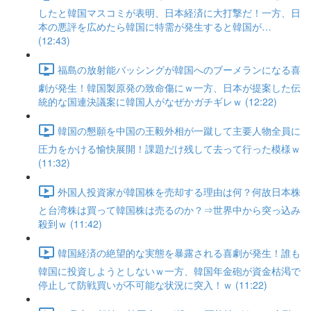
したと韓国マスコミが表明、日本経済に大打撃だ！一方、日
本の悪評を広めたら韓国に特需が発生すると韓国が…
(12:43)
福島の放射能バッシングが韓国へのブーメランになる喜
劇が発生！韓国製原発の致命傷にｗ一方、日本が提案した伝
統的な国連決議案に韓国人がなぜかガチギレｗ (12:22)
韓国の懇願を中国の王毅外相が一蹴して主要人物全員に
圧力をかける愉快展開！課題だけ残して去って行った模様ｗ
(11:32)
外国人投資家が韓国株を売却する理由は何？何故日本株
と台湾株は買って韓国株は売るのか？⇒世界中から突っ込み
殺到ｗ (11:42)
韓国経済の絶望的な実態を暴露される喜劇が発生！誰も
韓国に投資しようとしないｗ一方、韓国年金砲が資金枯渇で
停止して防戦買いが不可能な状況に突入！ｗ (11:22)