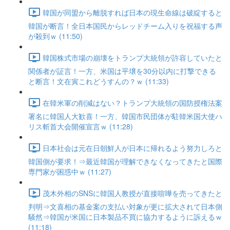
韓国が同盟から離脱すれば日本の現生命線は破綻すると
韓国が断言！全日本国民からレッドチーム入りを祝福する声
が殺到ｗ (11:50)
韓国株式市場の崩壊をトランプ大統領が許容していたと
関係者が証言！一方、米国は平壌を30分以内に打撃できる
と断言！文在寅これどうすんの？ｗ (11:33)
在韓米軍の削減はない？トランプ大統領の国防授権法案
署名に韓国人大歓喜！一方、韓国市民団体が駐韓米国大使ハ
リス斬首大会開催宣言ｗ (11:28)
日本社会は元在日朝鮮人が日本に帰れるよう努力しろと
韓国側が要求！⇒最近韓国が理解できなくなってきたと国際
専門家が困惑中ｗ (11:27)
茂木外相のSNSに韓国人教授が直接喧嘩を売ってきたと
判明⇒文喜相の基金案の支払い対象が更に拡大されて日本側
騒然⇒韓国が米国に日本製品不買に協力するように訴えるｗ
(11:18)