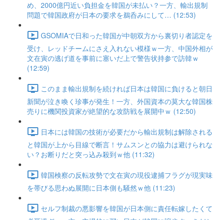
め、2000億円近い負担金を韓国が未払い？一方、輸出規制
問題で韓国政府が日本の要求を鵜呑みにして… (12:53)
GSOMIAで日和った韓国が中朝双方から裏切り者認定を
受け、レッドチームにさえ入れない模様ｗ一方、中国外相が
文在寅の逃げ道を事前に塞いだ上で警告状持参で訪韓ｗ
(12:59)
このまま輸出規制を続ければ日本は韓国に負けると朝日
新聞が泣き喚く珍事が発生！一方、外国資本の莫大な韓国株
売りに機関投資家が絶望的な攻防戦を展開中ｗ (12:50)
日本には韓国の技術が必要だから輸出規制は解除される
と韓国が上から目線で断言！サムスンとの協力は避けられな
い？お断りだと突っ込み殺到ｗ他 (11:32)
韓国検察の反転攻勢で文在寅の現役逮捕フラグが現実味
を帯びる思わぬ展開に日本側も騒然ｗ他 (11:23)
セルフ制裁の悪影響を韓国が日本側に責任転嫁したくて