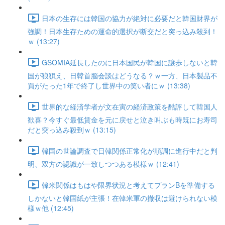
日本の生存には韓国の協力が絶対に必要だと韓国財界が
強調！日本生存ための運命的選択が断交だと突っ込み殺到！
ｗ (13:27)
GSOMIA延長したのに日本国民が韓国に譲歩しないと韓
国が狼狽え、日韓首脳会談はどうなる？ｗ一方、日本製品不
買がたった1年で終了し世界中の笑い者にｗ (13:38)
世界的な経済学者が文在寅の経済政策を酷評して韓国人
歓喜？今すぐ最低賃金を元に戻せと泣き叫ぶも時既にお寿司
だと突っ込み殺到ｗ (13:15)
韓国の世論調査で日韓関係正常化が順調に進行中だと判
明、双方の認識が一致しつつある模様ｗ (12:41)
韓米関係はもはや限界状況と考えてプランBを準備する
しかないと韓国紙が主張！在韓米軍の撤収は避けられない模
様ｗ他 (12:45)