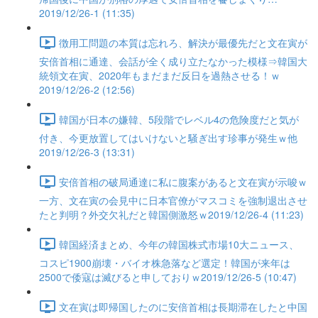
2019/12/26-1 (11:35)
徴用工問題の本質は忘れろ、解決が最優先だと文在寅が
安倍首相に通達、会話が全く成り立たなかった模様⇒韓国大
統領文在寅、2020年もまだまだ反日を過熱させる！ｗ
2019/12/26-2 (12:56)
韓国が日本の嫌韓、5段階でレベル4の危険度だと気が
付き、今更放置してはいけないと騒ぎ出す珍事が発生ｗ他
2019/12/26-3 (13:31)
安倍首相の破局通達に私に腹案があると文在寅が示唆ｗ
一方、文在寅の会見中に日本官僚がマスコミを強制退出させ
たと判明？外交欠礼だと韓国側激怒ｗ2019/12/26-4 (11:23)
韓国経済まとめ、今年の韓国株式市場10大ニュース、
コスピ1900崩壊・バイオ株急落など選定！韓国が来年は
2500で倭寇は滅びると申しておりｗ2019/12/26-5 (10:47)
文在寅は即帰国したのに安倍首相は長期滞在したと中国