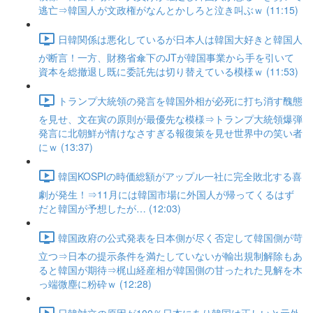
逃亡⇒韓国人が文政権がなんとかしろと泣き叫ぶｗ (11:15)
日韓関係は悪化しているが日本人は韓国大好きと韓国人
が断言！一方、財務省傘下のJTが韓国事業から手を引いて
資本を総撤退し既に委託先は切り替えている模様ｗ (11:53)
トランプ大統領の発言を韓国外相が必死に打ち消す醜態
を見せ、文在寅の原則が最優先な模様⇒トランプ大統領爆弾
発言に北朝鮮が情けなさすぎる報復策を見せ世界中の笑い者
にｗ (13:37)
韓国KOSPIの時価総額がアップル一社に完全敗北する喜
劇が発生！⇒11月には韓国市場に外国人が帰ってくるはず
だと韓国が予想したが… (12:03)
韓国政府の公式発表を日本側が尽く否定して韓国側が苛
立つ⇒日本の提示条件を満たしていないが輸出規制解除もあ
ると韓国が期待⇒梶山経産相が韓国側の甘ったれた見解を木
っ端微塵に粉砕ｗ (12:28)
日韓対立の原因が100％日本にあり韓国は正しいと元外