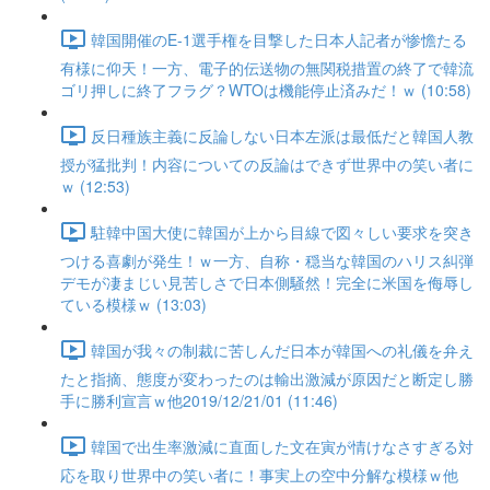
韓国開催のE-1選手権を目撃した日本人記者が惨憺たる
有様に仰天！一方、電子的伝送物の無関税措置の終了で韓流
ゴリ押しに終了フラグ？WTOは機能停止済みだ！ｗ (10:58)
反日種族主義に反論しない日本左派は最低だと韓国人教
授が猛批判！内容についての反論はできず世界中の笑い者に
ｗ (12:53)
駐韓中国大使に韓国が上から目線で図々しい要求を突き
つける喜劇が発生！ｗ一方、自称・穏当な韓国のハリス糾弾
デモが凄まじい見苦しさで日本側騒然！完全に米国を侮辱し
ている模様ｗ (13:03)
韓国が我々の制裁に苦しんだ日本が韓国への礼儀を弁え
たと指摘、態度が変わったのは輸出激減が原因だと断定し勝
手に勝利宣言ｗ他2019/12/21/01 (11:46)
韓国で出生率激減に直面した文在寅が情けなさすぎる対
応を取り世界中の笑い者に！事実上の空中分解な模様ｗ他