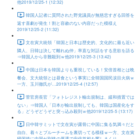
他2019/12/25-1 (12:32)
韓国人記者に質問された野党議員が無慈悲すぎる回答を
返す喜劇が発生！割と容赦のない内容だった模様え
2019/12/25-2 (11:32)
文在寅大統領「韓国と日本は歴史的、文化的に最も近い
隣人、日韓は決して離れぬ仲」率直な対話をする意欲を語る
⇒韓国人から非難殺到ｗ他2019/12/25-3 (13:42)
中国は日本を韓国よりも重視している！安倍首相とは晩
餐会、文大統領とは昼食という事実に全韓国国民涙目火病ｗ
一方、玉川徹氏が…2019/12/25-4 (12:57)
菅官房長官「フォトレジスト輸出規制は、緩和措置では
ない」⇒韓国人「日本が輸出規制しても、韓国は国産化をす
る」どうぞどうぞと突っ込み殺到ｗ他2019/12/25-5 (13:17)
日中韓サミットで文在寅が露骨に中国に集る気満々だと
自白、着々とブルーチームを裏切ってる模様ｗ一方、文在寅
帰国後に中国が別格の厚遇で安倍首相を饗しまくり…