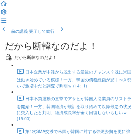
前の講義
完了して続行
だから断韓なのだよ！
だから断韓なのだよ！
日本企業が中韓から脱出する最後のチャンス？既に米国
は動き始めている模様！一方、韓国の債務総額が驚くべき勢
いで激増中だと調査で判明ｗ (14:11)
日本不買運動の直撃でアサヒが韓国人従業員のリストラ
を開始！一方、韓国経済が統計を取り始めて以降最悪の状況
に突入したと判明、経済成長率が全く回復しないらしいｗ
(15:00)
第4次SMA交渉で米国が韓国に対する強硬姿勢を更に強