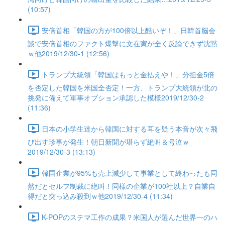
(10:57)
安倍首相「韓国の方が100倍以上酷いぞ！」日韓首脳会
談で安倍首相のファクト爆撃に文在寅が全く反論できず沈黙
ｗ他2019/12/30-1 (12:56)
トランプ大統領「韓国はもっと金払えや！」分担金5倍
を否定した韓国を米国全否定！一方、トランプ大統領が北の
挑発に備えて軍事オプション承認した模様2019/12/30-2
(11:36)
日本の小学生達から韓国に対する耳を疑う本音が次々飛
び出す珍事が発生！朝日新聞が堪らず絶叫＆号泣ｗ
2019/12/30-3 (13:13)
韓国企業が95%も売上減少して事業として終わったも同
然だとセルフ制裁に絶叫！同様の企業が100社以上？自業自
得だと突っ込み殺到ｗ他2019/12/30-4 (11:34)
K-POPのステマ工作の成果？米国人が選んだ世界一のハ