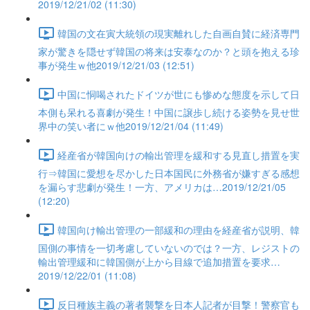
2019/12/21/02 (11:30)
韓国の文在寅大統領の現実離れした自画自賛に経済専門
家が驚きを隠せず韓国の将来は安泰なのか？と頭を抱える珍
事が発生ｗ他2019/12/21/03 (12:51)
中国に恫喝されたドイツが世にも惨めな態度を示して日
本側も呆れる喜劇が発生！中国に譲歩し続ける姿勢を見せ世
界中の笑い者にｗ他2019/12/21/04 (11:49)
経産省が韓国向けの輸出管理を緩和する見直し措置を実
行⇒韓国に愛想を尽かした日本国民に外務省が嫌すぎる感想
を漏らす悲劇が発生！一方、アメリカは…2019/12/21/05
(12:20)
韓国向け輸出管理の一部緩和の理由を経産省が説明、韓
国側の事情を一切考慮していないのでは？一方、レジストの
輸出管理緩和に韓国側が上から目線で追加措置を要求…
2019/12/22/01 (11:08)
反日種族主義の著者襲撃を日本人記者が目撃！警察官も