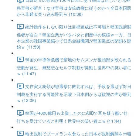
務官僚が断言！なぜ官僚は安倍政権に従うのか？全日本国民
から非難＆突っ込み殺到ｗ (10:38)
統計操作をしない限りは目標達成は不可能と韓国政府関
係者が自白？韓国企業がバタバタと倒産中の模様ｗ一方、日
本企業の韓国事業縮小で日系金融機関が韓国拠点の閉鎖を開
始ｗ (11:59)
韓国の半導体危機で窮地のサムスンが後頭部を殴られる
悲劇が発生、無慈悲なセルフ制裁が発動し世界中の笑い者に
ｗ (11:47)
文在寅大統領が総選挙に敗北すれば、手段を選ばず対日
制裁を実行する可能性を示唆⇒日本側からは歓迎の声が殺到
ｗ (12:06)
韓国が4000億円も出資したのにAIIBで耳を疑う酷い仕
打ちを受けていると判明！世界中の笑い者にｗ (11:44)
輸出規制でブーメランを食らった日本が規制解除を示唆