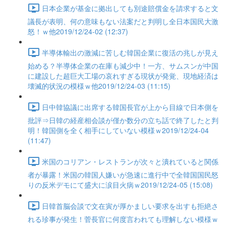
日本企業が基金に拠出しても別途賠償金を請求すると文
議長が表明、何の意味もない法案だと判明し全日本国民大激
怒！ｗ他2019/12/24-02 (12:37)
半導体輸出の激減に苦しむ韓国企業に復活の兆しが見え
始める？半導体企業の在庫も減少中！一方、サムスンが中国
に建設した超巨大工場の哀れすぎる現状が発覚、現地経済は
壊滅的状況の模様ｗ他2019/12/24-03 (11:15)
日中韓協議に出席する韓国長官が上から目線で日本側を
批評⇒日韓の経産相会談が僅か数分の立ち話で終了したと判
明！韓国側を全く相手にしていない模様ｗ2019/12/24-04
(11:47)
米国のコリアン・レストランが次々と潰れていると関係
者が暴露！米国の韓国人嫌いが急速に進行中で全韓国国民怒
りの反米デモにて盛大に涙目火病ｗ2019/12/24-05 (15:08)
日韓首脳会談で文在寅が厚かましい要求を出すも拒絶さ
れる珍事が発生！菅長官に何度言われても理解しない模様ｗ