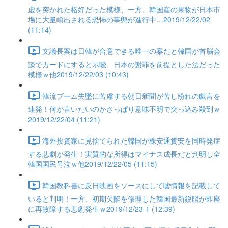
虚を突かれた格好だった模様、一方、韓国産の果物が日本市
場に大量輸出される恐怖の事態が進行中…2019/12/22/02
(11:14)
文議長案は日韓が合意できる唯一の案だと韓国が首脳会
談でカードにすると示唆、日本の謝罪を前提とした法だった
模様ｗ他2019/12/22/03 (10:43)
韓流ブーム失墜に苦慮する朝日新聞が苦し紛れの戯言を
連発！何が言いたいのかさっぱり意味不明で突っ込み殺到ｗ
2019/12/22/04 (11:21)
海外投資家に見捨てられた韓国が株安通貨安を同時発症
する悲劇が発生！実質的な所得はマイナス成長だと判明し全
韓国国民号泣ｗ他2019/12/22/05 (11:15)
韓国教科書に反日映画をソースにして嘘情報を記載して
いると判明！一方、初期欠陥を修理した韓国最新鋭艦が即座
に再故障する悲劇発生ｗ2019/12/23-1 (12:39)