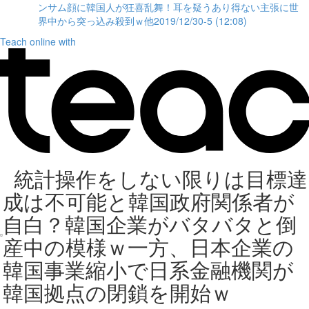
ンサム顔に韓国人が狂喜乱舞！耳を疑うあり得ない主張に世
界中から突っ込み殺到ｗ他2019/12/30-5 (12:08)
Teach online with
統計操作をしない限りは目標達
成は不可能と韓国政府関係者が
自白？韓国企業がバタバタと倒
産中の模様ｗ一方、日本企業の
韓国事業縮小で日系金融機関が
韓国拠点の閉鎖を開始ｗ