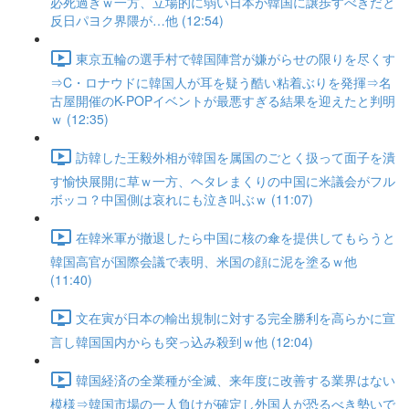
必死過ぎｗ一方、立場的に弱い日本が韓国に譲歩すべきだと
反日パヨク界隈が…他 (12:54)
東京五輪の選手村で韓国陣営が嫌がらせの限りを尽くす
⇒C・ロナウドに韓国人が耳を疑う酷い粘着ぶりを発揮⇒名
古屋開催のK-POPイベントが最悪すぎる結果を迎えたと判明
ｗ (12:35)
訪韓した王毅外相が韓国を属国のごとく扱って面子を潰
す愉快展開に草ｗ一方、ヘタレまくりの中国に米議会がフル
ボッコ？中国側は哀れにも泣き叫ぶｗ (11:07)
在韓米軍が撤退したら中国に核の傘を提供してもらうと
韓国高官が国際会議で表明、米国の顔に泥を塗るｗ他
(11:40)
文在寅が日本の輸出規制に対する完全勝利を高らかに宣
言し韓国国内からも突っ込み殺到ｗ他 (12:04)
韓国経済の全業種が全滅、来年度に改善する業界はない
模様⇒韓国市場の一人負けが確定し外国人が恐るべき勢いで