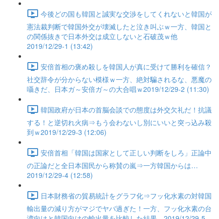
今後どの国も韓国と誠実な交渉をしてくれないと韓国が
憲法裁判断で韓国外交が壊滅したと泣き叫ぶｗ一方、韓国と
の関係抜きで日本外交は成立しないと石破茂ｗ他
2019/12/29-1 (13:42)
安倍首相の褒め殺しを韓国人が真に受けて勝利を確信？
社交辞令が分からない模様ｗ一方、絶対騙されるな、悪魔の
囁きだ、日本ガ～安倍ガ～の大合唱ｗ2019/12/29-2 (11:30)
韓国政府が日本の首脳会談での態度は外交欠礼だ！抗議
する！と逆切れ火病⇒もう会わないし別にいいと突っ込み殺
到ｗ2019/12/29-3 (12:06)
安倍首相「韓国は国家として正しい判断をしろ」正論中
の正論だと全日本国民から称賛の嵐⇒一方韓国からは…
2019/12/29-4 (12:58)
日本財務省の貿易統計をグラフ化⇒フッ化水素の対韓国
輸出量の減り方がマジでヤバ過ぎた！一方、フッ化水素の台
湾向けと韓国向けの輸出量を比較した結果…2019/12/29-5