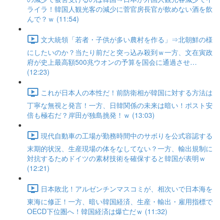
ライラ！韓国人観光客の減少に菅官房長官が飲めない酒を飲
んで？ｗ (11:54)
文大統領「若者・子供が多い農村を作る」⇒北朝鮮の様
にしたいのか？当たり前だと突っ込み殺到ｗ一方、文在寅政
府が史上最高額500兆ウオンの予算を国会に通過させ…
(12:23)
これが日本人の本性だ！前防衛相が韓国に対する方法は
丁寧な無視と発言！一方、日韓関係の未来は暗い！ポスト安
倍も極右だ？岸田が独島挑発！ｗ (13:03)
現代自動車の工場が勤務時間中のサボりを公式容認する
末期的状況、生産現場の体をなしてない？一方、輸出規制に
対抗するためドイツの素材技術を確保すると韓国が表明ｗ
(12:21)
日本敗北！アルゼンチンマスコミが、相次いで日本海を
東海に修正！一方、暗い韓国経済、生産・輸出・雇用指標で
OECD下位圏へ！韓国経済は爆亡だｗ (11:32)