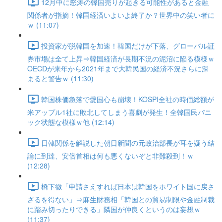
12月中に怒涛の韓国売りが起きる可能性があると金融
関係者が指摘！韓国経済いよいよ終了か？世界中の笑い者に
ｗ (11:07)
投資家が脱韓国を加速！韓国だけが下落、グローバル証
券市場は全て上昇⇒韓国経済が長期不況の泥沼に陥る模様ｗ
OECDが来年から2021年まで大韓民国の経済不況さらに深
まると警告ｗ (11:30)
韓国株価急落で愛国心も崩壊！KOSPI全社の時価総額が
米アップル1社に敗北してしまう喜劇が発生！全韓国民パニ
ック状態な模様ｗ他 (12:14)
日韓関係を解説した朝日新聞の元政治部長が耳を疑う結
論に到達、安倍首相は何も悪くないぞと非難殺到！ｗ
(12:28)
橋下徹「申請さえすれば日本は韓国をホワイト国に戻さ
ざるを得ない」⇒麻生財務相「韓国との貿易制限や金融制裁
に踏み切ったりできる」隣国が仲良くというのは妄想ｗ
(11:37)