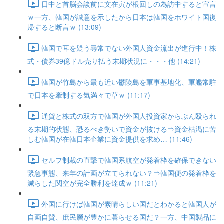
日中と首脳会談前に文在寅が根回しの為訪中すると宣言
ｗ一方、韓国が誠意を示したから日本は韓国をホワイト国復
帰すると断言ｗ (13:09)
韓国で耳を疑う尋常でない外国人資金流出が進行中！株
式・債券39億ドル売り払う末期状況に・・・他 (14:21)
韓国が竹島から最も近い鬱陵島を軍事基地化、軍艦常駐
で日本を牽制する気満々で草ｗ (11:17)
通貨と株式の双方で韓国が外国人投資家からぶん殴られ
る末期的状態、恐るべき勢いで資金が抜ける⇒資金枯渇に苦
しむ韓国が在韓日本企業に資金提供を求め… (11:46)
セルフ制裁の直撃で韓国系航空が発着枠を確保できない
緊急事態、来年の計画が立てられない？⇒韓国便の発着枠を
減らした関空が完全勝利を達成ｗ (11:21)
外国に行けば韓国が素晴らしい国だとわかると韓国人が
自画自賛、庶民層が豊かに暮らせる国だ？一方、中国製品に