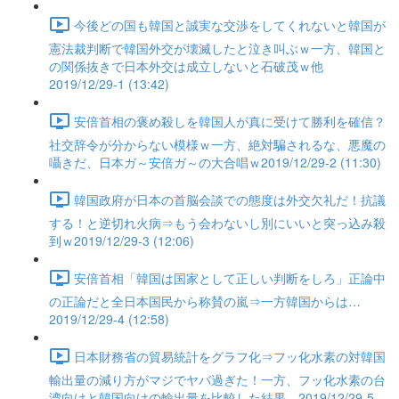
今後どの国も韓国と誠実な交渉をしてくれないと韓国が
憲法裁判断で韓国外交が壊滅したと泣き叫ぶｗ一方、韓国と
の関係抜きで日本外交は成立しないと石破茂ｗ他
2019/12/29-1 (13:42)
安倍首相の褒め殺しを韓国人が真に受けて勝利を確信？
社交辞令が分からない模様ｗ一方、絶対騙されるな、悪魔の
囁きだ、日本ガ～安倍ガ～の大合唱ｗ2019/12/29-2 (11:30)
韓国政府が日本の首脳会談での態度は外交欠礼だ！抗議
する！と逆切れ火病⇒もう会わないし別にいいと突っ込み殺
到ｗ2019/12/29-3 (12:06)
安倍首相「韓国は国家として正しい判断をしろ」正論中
の正論だと全日本国民から称賛の嵐⇒一方韓国からは…
2019/12/29-4 (12:58)
日本財務省の貿易統計をグラフ化⇒フッ化水素の対韓国
輸出量の減り方がマジでヤバ過ぎた！一方、フッ化水素の台
湾向けと韓国向けの輸出量を比較した結果…2019/12/29-5