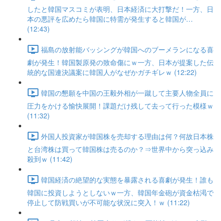
したと韓国マスコミが表明、日本経済に大打撃だ！一方、日
本の悪評を広めたら韓国に特需が発生すると韓国が…
(12:43)
福島の放射能バッシングが韓国へのブーメランになる喜
劇が発生！韓国製原発の致命傷にｗ一方、日本が提案した伝
統的な国連決議案に韓国人がなぜかガチギレｗ (12:22)
韓国の懇願を中国の王毅外相が一蹴して主要人物全員に
圧力をかける愉快展開！課題だけ残して去って行った模様ｗ
(11:32)
外国人投資家が韓国株を売却する理由は何？何故日本株
と台湾株は買って韓国株は売るのか？⇒世界中から突っ込み
殺到ｗ (11:42)
韓国経済の絶望的な実態を暴露される喜劇が発生！誰も
韓国に投資しようとしないｗ一方、韓国年金砲が資金枯渇で
停止して防戦買いが不可能な状況に突入！ｗ (11:22)