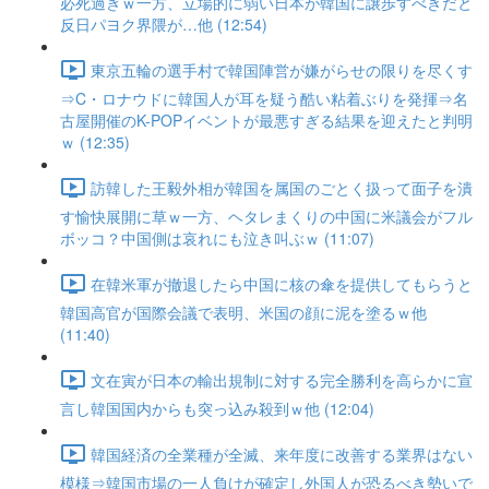
必死過ぎｗ一方、立場的に弱い日本が韓国に譲歩すべきだと
反日パヨク界隈が…他 (12:54)
東京五輪の選手村で韓国陣営が嫌がらせの限りを尽くす
⇒C・ロナウドに韓国人が耳を疑う酷い粘着ぶりを発揮⇒名
古屋開催のK-POPイベントが最悪すぎる結果を迎えたと判明
ｗ (12:35)
訪韓した王毅外相が韓国を属国のごとく扱って面子を潰
す愉快展開に草ｗ一方、ヘタレまくりの中国に米議会がフル
ボッコ？中国側は哀れにも泣き叫ぶｗ (11:07)
在韓米軍が撤退したら中国に核の傘を提供してもらうと
韓国高官が国際会議で表明、米国の顔に泥を塗るｗ他
(11:40)
文在寅が日本の輸出規制に対する完全勝利を高らかに宣
言し韓国国内からも突っ込み殺到ｗ他 (12:04)
韓国経済の全業種が全滅、来年度に改善する業界はない
模様⇒韓国市場の一人負けが確定し外国人が恐るべき勢いで