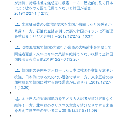
が指摘、待遇格差を無慈悲に暴露！一方、歴史的に見て日本
はよく嘘をつく国で信用できないと韓国が断言…
2019/12/27-1 (12:15)
米軍駐留費の5倍増額要求を米国が撤回したと関係者が
暴露！一方、石油代金踏み倒しの裏で韓国がイランに不義理
を重ねまくりだと判明！ｗ2019/12/27-2 (10:37)
収益源壊滅で韓国5大銀行が業務の大幅縮小を開始して
関係者憂慮？来年は今年の業績を維持できない模様で全韓国
国民涙目火病ｗ他2019/12/27-3 (12:20)
韓国側の失態をフォローした日本に韓国外交部が逆ギレ
抗議、日本側はやる気のない返答で草ｗ一方、東京五輪の参
加権放棄で韓国に対する最後通告が伝達され…2019/12/27-
4 (12:20)
金正恩の現実認識能力をアメリカ人記者が情け容赦なく
酷評！一方、北朝鮮のクリスマス宣言が情けなさすぎる末路
を迎えて世界中の笑い者にｗ2019/12/27-5 (11:09)