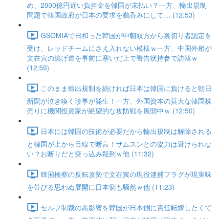
め、2000億円近い負担金を韓国が未払い？一方、輸出規制
問題で韓国政府が日本の要求を鵜呑みにして… (12:53)
GSOMIAで日和った韓国が中朝双方から裏切り者認定を
受け、レッドチームにさえ入れない模様ｗ一方、中国外相が
文在寅の逃げ道を事前に塞いだ上で警告状持参で訪韓ｗ
(12:59)
このまま輸出規制を続ければ日本は韓国に負けると朝日
新聞が泣き喚く珍事が発生！一方、外国資本の莫大な韓国株
売りに機関投資家が絶望的な攻防戦を展開中ｗ (12:50)
日本には韓国の技術が必要だから輸出規制は解除される
と韓国が上から目線で断言！サムスンとの協力は避けられな
い？お断りだと突っ込み殺到ｗ他 (11:32)
韓国検察の反転攻勢で文在寅の現役逮捕フラグが現実味
を帯びる思わぬ展開に日本側も騒然ｗ他 (11:23)
セルフ制裁の悪影響を韓国が日本側に責任転嫁したくて