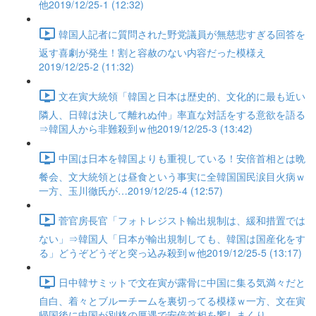
他2019/12/25-1 (12:32)
韓国人記者に質問された野党議員が無慈悲すぎる回答を
返す喜劇が発生！割と容赦のない内容だった模様え
2019/12/25-2 (11:32)
文在寅大統領「韓国と日本は歴史的、文化的に最も近い
隣人、日韓は決して離れぬ仲」率直な対話をする意欲を語る
⇒韓国人から非難殺到ｗ他2019/12/25-3 (13:42)
中国は日本を韓国よりも重視している！安倍首相とは晩
餐会、文大統領とは昼食という事実に全韓国国民涙目火病ｗ
一方、玉川徹氏が…2019/12/25-4 (12:57)
菅官房長官「フォトレジスト輸出規制は、緩和措置では
ない」⇒韓国人「日本が輸出規制しても、韓国は国産化をす
る」どうぞどうぞと突っ込み殺到ｗ他2019/12/25-5 (13:17)
日中韓サミットで文在寅が露骨に中国に集る気満々だと
自白、着々とブルーチームを裏切ってる模様ｗ一方、文在寅
帰国後に中国が別格の厚遇で安倍首相を饗しまくり…