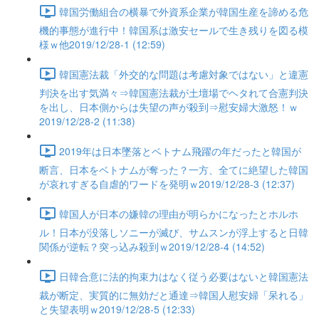
韓国労働組合の横暴で外資系企業が韓国生産を諦める危
機的事態が進行中！韓国系は激安セールで生き残りを図る模
様ｗ他2019/12/28-1 (12:59)
韓国憲法裁「外交的な問題は考慮対象ではない」と違憲
判決を出す気満々⇒韓国憲法裁が土壇場でヘタれて合憲判決
を出し、日本側からは失望の声が殺到⇒慰安婦大激怒！ｗ
2019/12/28-2 (11:38)
2019年は日本墜落とベトナム飛躍の年だったと韓国が
断言、日本をベトナムが奪った？一方、全てに絶望した韓国
が哀れすぎる自虐的ワードを発明ｗ2019/12/28-3 (12:37)
韓国人が日本の嫌韓の理由が明らかになったとホルホ
ル！日本が没落しソニーが滅び、サムスンが浮上すると日韓
関係が逆転？突っ込み殺到ｗ2019/12/28-4 (14:52)
日韓合意に法的拘束力はなく従う必要はないと韓国憲法
裁が断定、実質的に無効だと通達⇒韓国人慰安婦「呆れる」
と失望表明ｗ2019/12/28-5 (12:33)