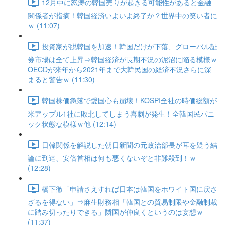
12月中に怒涛の韓国売りが起きる可能性があると金融
関係者が指摘！韓国経済いよいよ終了か？世界中の笑い者に
ｗ (11:07)
投資家が脱韓国を加速！韓国だけが下落、グローバル証
券市場は全て上昇⇒韓国経済が長期不況の泥沼に陥る模様ｗ
OECDが来年から2021年まで大韓民国の経済不況さらに深
まると警告ｗ (11:30)
韓国株価急落で愛国心も崩壊！KOSPI全社の時価総額が
米アップル1社に敗北してしまう喜劇が発生！全韓国民パニ
ック状態な模様ｗ他 (12:14)
日韓関係を解説した朝日新聞の元政治部長が耳を疑う結
論に到達、安倍首相は何も悪くないぞと非難殺到！ｗ
(12:28)
橋下徹「申請さえすれば日本は韓国をホワイト国に戻さ
ざるを得ない」⇒麻生財務相「韓国との貿易制限や金融制裁
に踏み切ったりできる」隣国が仲良くというのは妄想ｗ
(11:37)