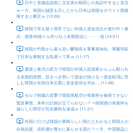
日中と首脳会談前に文在寅が根回しの為訪中すると宣言
ｗ一方、韓国が誠意を示したから日本は韓国をホワイト国復
帰すると断言ｗ (13:09)
韓国で耳を疑う尋常でない外国人資金流出が進行中！株
式・債券39億ドル売り払う末期状況に・・・他 (14:21)
韓国が竹島から最も近い鬱陵島を軍事基地化、軍艦常駐
で日本を牽制する気満々で草ｗ (11:17)
通貨と株式の双方で韓国が外国人投資家からぶん殴られ
る末期的状態、恐るべき勢いで資金が抜ける⇒資金枯渇に苦
しむ韓国が在韓日本企業に資金提供を求め… (11:46)
セルフ制裁の直撃で韓国系航空が発着枠を確保できない
緊急事態、来年の計画が立てられない？⇒韓国便の発着枠を
減らした関空が完全勝利を達成ｗ (11:21)
外国に行けば韓国が素晴らしい国だとわかると韓国人が
自画自賛、庶民層が豊かに暮らせる国だ？一方、中国製品に