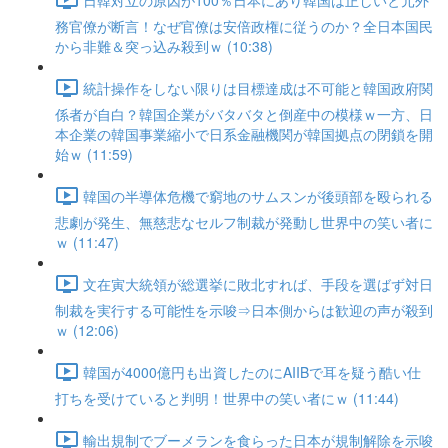
務官僚が断言！なぜ官僚は安倍政権に従うのか？全日本国民
から非難＆突っ込み殺到ｗ (10:38)
統計操作をしない限りは目標達成は不可能と韓国政府関
係者が自白？韓国企業がバタバタと倒産中の模様ｗ一方、日
本企業の韓国事業縮小で日系金融機関が韓国拠点の閉鎖を開
始ｗ (11:59)
韓国の半導体危機で窮地のサムスンが後頭部を殴られる
悲劇が発生、無慈悲なセルフ制裁が発動し世界中の笑い者に
ｗ (11:47)
文在寅大統領が総選挙に敗北すれば、手段を選ばず対日
制裁を実行する可能性を示唆⇒日本側からは歓迎の声が殺到
ｗ (12:06)
韓国が4000億円も出資したのにAIIBで耳を疑う酷い仕
打ちを受けていると判明！世界中の笑い者にｗ (11:44)
輸出規制でブーメランを食らった日本が規制解除を示唆