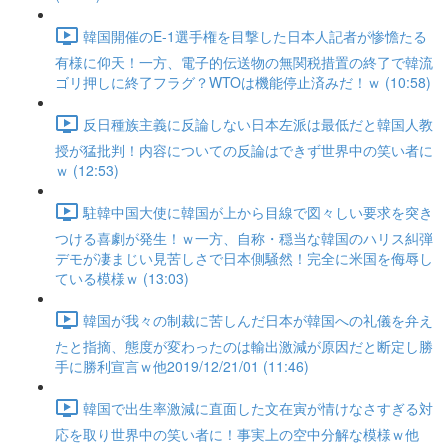
韓国開催のE-1選手権を目撃した日本人記者が惨憺たる
有様に仰天！一方、電子的伝送物の無関税措置の終了で韓流
ゴリ押しに終了フラグ？WTOは機能停止済みだ！ｗ (10:58)
反日種族主義に反論しない日本左派は最低だと韓国人教
授が猛批判！内容についての反論はできず世界中の笑い者に
ｗ (12:53)
駐韓中国大使に韓国が上から目線で図々しい要求を突き
つける喜劇が発生！ｗ一方、自称・穏当な韓国のハリス糾弾
デモが凄まじい見苦しさで日本側騒然！完全に米国を侮辱し
ている模様ｗ (13:03)
韓国が我々の制裁に苦しんだ日本が韓国への礼儀を弁え
たと指摘、態度が変わったのは輸出激減が原因だと断定し勝
手に勝利宣言ｗ他2019/12/21/01 (11:46)
韓国で出生率激減に直面した文在寅が情けなさすぎる対
応を取り世界中の笑い者に！事実上の空中分解な模様ｗ他