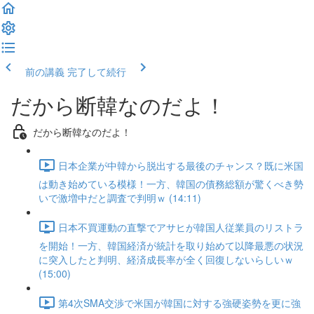
前の講義
完了して続行
だから断韓なのだよ！
だから断韓なのだよ！
日本企業が中韓から脱出する最後のチャンス？既に米国
は動き始めている模様！一方、韓国の債務総額が驚くべき勢
いで激増中だと調査で判明ｗ (14:11)
日本不買運動の直撃でアサヒが韓国人従業員のリストラ
を開始！一方、韓国経済が統計を取り始めて以降最悪の状況
に突入したと判明、経済成長率が全く回復しないらしいｗ
(15:00)
第4次SMA交渉で米国が韓国に対する強硬姿勢を更に強