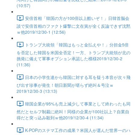
(10:57)
安倍首相「韓国の方が100倍以上酷いぞ！」日韓首脳会
談で安倍首相のファクト爆撃に文在寅が全く反論できず沈黙
ｗ他2019/12/30-1 (12:56)
トランプ大統領「韓国はもっと金払えや！」分担金5倍
を否定した韓国を米国全否定！一方、トランプ大統領が北の
挑発に備えて軍事オプション承認した模様2019/12/30-2
(11:36)
日本の小学生達から韓国に対する耳を疑う本音が次々飛
び出す珍事が発生！朝日新聞が堪らず絶叫＆号泣ｗ
2019/12/30-3 (13:13)
韓国企業が95%も売上減少して事業として終わったも同
然だとセルフ制裁に絶叫！同様の企業が100社以上？自業自
得だと突っ込み殺到ｗ他2019/12/30-4 (11:34)
K-POPのステマ工作の成果？米国人が選んだ世界一のハ