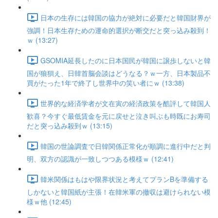
日本の生存には韓国の協力が絶対に必要だと韓国財界が
強調！日本生存ための運命的選択が断交だと突っ込み殺到！
ｗ (13:27)
GSOMIA延長したのに日本国民が韓国に譲歩しないと韓
国が狼狽え、日韓首脳会談はどうなる？ｗ一方、日本製品不
買がたった1年で終了し世界中の笑い者にｗ (13:38)
世界的な経済学者が文在寅の経済政策を酷評して韓国人
歓喜？今すぐ最低賃金を元に戻せと泣き叫ぶも時既にお寿司
だと突っ込み殺到ｗ (13:15)
韓国の世論調査で日韓関係正常化が順調に進行中だと判
明、双方の認識が一致しつつある模様ｗ (12:41)
韓米関係はもはや限界状況と考えてプランBを準備する
しかないと韓国紙が主張！在韓米軍の撤収は避けられない模
様ｗ他 (12:45)