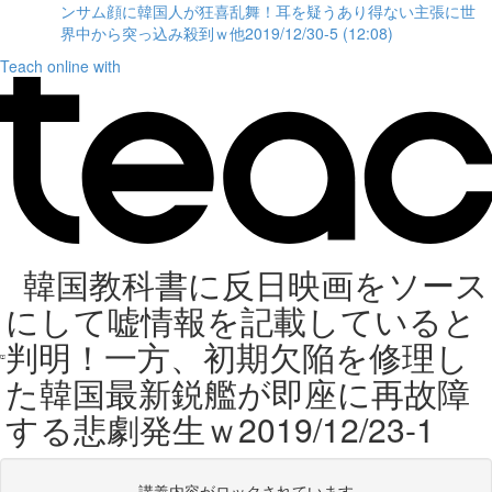
ンサム顔に韓国人が狂喜乱舞！耳を疑うあり得ない主張に世
界中から突っ込み殺到ｗ他2019/12/30-5 (12:08)
Teach online with
韓国教科書に反日映画をソース
にして嘘情報を記載していると
判明！一方、初期欠陥を修理し
た韓国最新鋭艦が即座に再故障
する悲劇発生ｗ2019/12/23-1
講義内容がロックされています