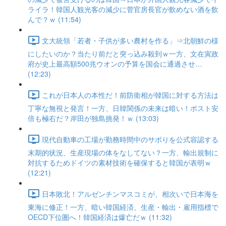
ライラ！韓国人観光客の減少に菅官房長官が飲めない酒を飲
んで？ｗ (11:54)
文大統領「若者・子供が多い農村を作る」⇒北朝鮮の様
にしたいのか？当たり前だと突っ込み殺到ｗ一方、文在寅政
府が史上最高額500兆ウオンの予算を国会に通過させ…
(12:23)
これが日本人の本性だ！前防衛相が韓国に対する方法は
丁寧な無視と発言！一方、日韓関係の未来は暗い！ポスト安
倍も極右だ？岸田が独島挑発！ｗ (13:03)
現代自動車の工場が勤務時間中のサボりを公式容認する
末期的状況、生産現場の体をなしてない？一方、輸出規制に
対抗するためドイツの素材技術を確保すると韓国が表明ｗ
(12:21)
日本敗北！アルゼンチンマスコミが、相次いで日本海を
東海に修正！一方、暗い韓国経済、生産・輸出・雇用指標で
OECD下位圏へ！韓国経済は爆亡だｗ (11:32)