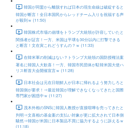
韓国が同盟から離脱すれば日本の現生命線は破綻すると
韓国が断言！全日本国民からレッドチーム入りを祝福する声
が殺到ｗ (11:50)
韓国株式市場の崩壊をトランプ大統領が許容していたと
関係者が証言！一方、米国は平壌を30分以内に打撃できる
と断言！文在寅これどうすんの？ｗ (11:33)
在韓米軍の削減はない？トランプ大統領の国防授権法案
署名に韓国人大歓喜！一方、韓国市民団体が駐韓米国大使ハ
リス斬首大会開催宣言ｗ (11:28)
日本社会は元在日朝鮮人が日本に帰れるよう努力しろと
韓国側が要求！⇒最近韓国が理解できなくなってきたと国際
専門家が困惑中ｗ (11:27)
茂木外相のSNSに韓国人教授が直接喧嘩を売ってきたと
判明⇒文喜相の基金案の支払い対象が更に拡大されて日本側
騒然⇒韓国が米国に日本製品不買に協力するように訴えるｗ
(11:18)