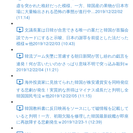
虚を突かれた格好だった模様、一方、韓国産の果物が日本市
場に大量輸出される恐怖の事態が進行中…2019/12/22/02
(11:14)
文議長案は日韓が合意できる唯一の案だと韓国が首脳会
談でカードにすると示唆、日本の謝罪を前提とした法だった
模様ｗ他2019/12/22/03 (10:43)
韓流ブーム失墜に苦慮する朝日新聞が苦し紛れの戯言を
連発！何が言いたいのかさっぱり意味不明で突っ込み殺到ｗ
2019/12/22/04 (11:21)
海外投資家に見捨てられた韓国が株安通貨安を同時発症
する悲劇が発生！実質的な所得はマイナス成長だと判明し全
韓国国民号泣ｗ他2019/12/22/05 (11:15)
韓国教科書に反日映画をソースにして嘘情報を記載して
いると判明！一方、初期欠陥を修理した韓国最新鋭艦が即座
に再故障する悲劇発生ｗ2019/12/23-1 (12:39)