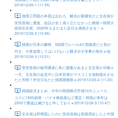
2019/12/26-1 (11:35)
徴用工問題の本質は忘れろ、解決が最優先だと文在寅が
安倍首相に通達、会話が全く成り立たなかった模様⇒韓国大
統領文在寅、2020年もまだまだ反日を過熱させる！ｗ
2019/12/26-2 (12:56)
韓国が日本の嫌韓、5段階でレベル4の危険度だと気が
付き、今更放置してはいけないと騒ぎ出す珍事が発生ｗ他
2019/12/26-3 (13:31)
安倍首相の破局通達に私に腹案があると文在寅が示唆ｗ
一方、文在寅の会見中に日本官僚がマスコミを強制退出させ
たと判明？外交欠礼だと韓国側激怒ｗ2019/12/26-4 (11:23)
韓国経済まとめ、今年の韓国株式市場10大ニュース、
コスピ1900崩壊・バイオ株急落など選定！韓国が来年は
2500で倭寇は滅びると申しておりｗ2019/12/26-5 (10:47)
文在寅は即帰国したのに安倍首相は長期滞在したと中国