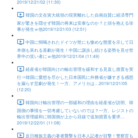
2019/12/21/02 (11:30)
韓国の文在寅大統領の現実離れした自画自賛に経済専門
家が驚きを隠せず韓国の将来は安泰なのか？と頭を抱える珍
事が発生ｗ他2019/12/21/03 (12:51)
中国に恫喝されたドイツが世にも惨めな態度を示して日
本側も呆れる喜劇が発生！中国に譲歩し続ける姿勢を見せ世
界中の笑い者にｗ他2019/12/21/04 (11:49)
経産省が韓国向けの輸出管理を緩和する見直し措置を実
行⇒韓国に愛想を尽かした日本国民に外務省が嫌すぎる感想
を漏らす悲劇が発生！一方、アメリカは…2019/12/21/05
(12:20)
韓国向け輸出管理の一部緩和の理由を経産省が説明、韓
国側の事情を一切考慮していないのでは？一方、レジストの
輸出管理緩和に韓国側が上から目線で追加措置を要求…
2019/12/22/01 (11:08)
反日種族主義の著者襲撃を日本人記者が目撃！警察官も