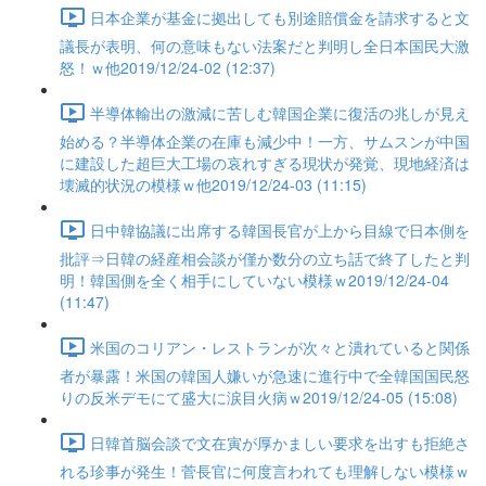
日本企業が基金に拠出しても別途賠償金を請求すると文
議長が表明、何の意味もない法案だと判明し全日本国民大激
怒！ｗ他2019/12/24-02 (12:37)
半導体輸出の激減に苦しむ韓国企業に復活の兆しが見え
始める？半導体企業の在庫も減少中！一方、サムスンが中国
に建設した超巨大工場の哀れすぎる現状が発覚、現地経済は
壊滅的状況の模様ｗ他2019/12/24-03 (11:15)
日中韓協議に出席する韓国長官が上から目線で日本側を
批評⇒日韓の経産相会談が僅か数分の立ち話で終了したと判
明！韓国側を全く相手にしていない模様ｗ2019/12/24-04
(11:47)
米国のコリアン・レストランが次々と潰れていると関係
者が暴露！米国の韓国人嫌いが急速に進行中で全韓国国民怒
りの反米デモにて盛大に涙目火病ｗ2019/12/24-05 (15:08)
日韓首脳会談で文在寅が厚かましい要求を出すも拒絶さ
れる珍事が発生！菅長官に何度言われても理解しない模様ｗ