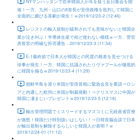
NYマンハッタンで在米韓国人が耳を疑う反日集会を開
催！一方、九州・山口の8首長が安倍政権を批判して韓国に
全面的に媚びる喜劇が発生！ｗ2019/12/23-2 (12:46)
レジストの輸入規制が緩和されても意味がないと韓国企
業が泣き叫ぶ！半導体生産で殆ど使わない模様ｗ一方、菅官
房長官の明確な拒否通告…2019/12/23-3 (11:34)
E-1最終節で日本人が韓国との民度の格差を見せつける
珍事が発生！一方、韓国に抗議されたリヴァプールが徹底的
に韓国を煽るｗ2019/12/23-4 (11:29)
朝鮮半島を巡り米国が安倍首相に緊急会見を要請⇒ロシ
アと内通した欧州に米国が制裁発動！⇒クリスマスに中国が
韓国に凄まじいプレゼントｗ2019/12/23-5 (12:18)
輸出管理問題でミスリードするマスコミに元経産省官僚
が激怒！韓国だけ特別扱いはしない！⇒日韓首脳会談で日本
が輸出規制を解除するらしいと韓国人が表明？ｗ
2019/12/24-01 (11:12)