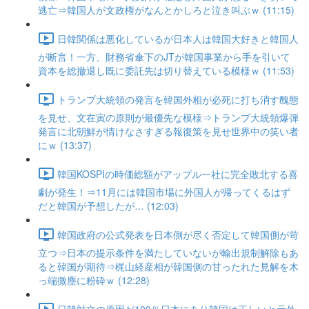
逃亡⇒韓国人が文政権がなんとかしろと泣き叫ぶｗ (11:15)
日韓関係は悪化しているが日本人は韓国大好きと韓国人
が断言！一方、財務省傘下のJTが韓国事業から手を引いて
資本を総撤退し既に委託先は切り替えている模様ｗ (11:53)
トランプ大統領の発言を韓国外相が必死に打ち消す醜態
を見せ、文在寅の原則が最優先な模様⇒トランプ大統領爆弾
発言に北朝鮮が情けなさすぎる報復策を見せ世界中の笑い者
にｗ (13:37)
韓国KOSPIの時価総額がアップル一社に完全敗北する喜
劇が発生！⇒11月には韓国市場に外国人が帰ってくるはず
だと韓国が予想したが… (12:03)
韓国政府の公式発表を日本側が尽く否定して韓国側が苛
立つ⇒日本の提示条件を満たしていないが輸出規制解除もあ
ると韓国が期待⇒梶山経産相が韓国側の甘ったれた見解を木
っ端微塵に粉砕ｗ (12:28)
日韓対立の原因が100％日本にあり韓国は正しいと元外