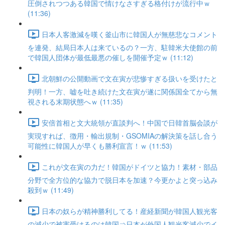
圧倒されつつある韓国で情けなさすぎる格付けが流行中ｗ
(11:36)
日本人客激減を嘆く釜山市に韓国人が無慈悲なコメント
を連発、結局日本人は来ているの？一方、駐韓米大使館の前
で韓国人団体が最低最悪の催しを開催予定ｗ (11:12)
北朝鮮の公開動画で文在寅が悲惨すぎる扱いを受けたと
判明！一方、嘘を吐き続けた文在寅が遂に関係国全てから無
視される末期状態へｗ (11:35)
安倍首相と文大統領が直談判へ！中国で日韓首脳会談が
実現すれば、徴用・輸出規制・GSOMIAの解決策を話し合う
可能性に韓国人が早くも勝利宣言！ｗ (11:53)
これが文在寅の力だ！韓国がドイツと協力！素材・部品
分野で全方位的な協力で脱日本を加速？今更かよと突っ込み
殺到ｗ (11:49)
日本の奴らが精神勝利してる！産経新聞が韓国人観光客
の減少で被害受けるのは韓国⇒日本が外国人観光客減少でイ