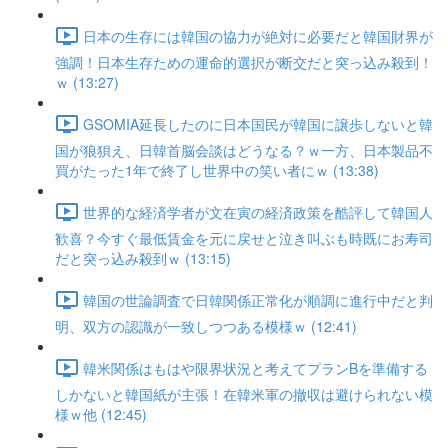
日本の生存には韓国の協力が絶対に必要だと韓国財界が
強調！日本生存ための運命的選択が断交だと突っ込み殺到！
ｗ (13:27)
GSOMIA延長したのに日本国民が韓国に譲歩しないと韓
国が狼狽え、日韓首脳会談はどうなる？ｗ一方、日本製品不
買がたった1年で終了し世界中の笑い者にｗ (13:38)
世界的な経済学者が文在寅の経済政策を酷評して韓国人
歓喜？今すぐ最低賃金を元に戻せと泣き叫ぶも時既にお寿司
だと突っ込み殺到ｗ (13:15)
韓国の世論調査で日韓関係正常化が順調に進行中だと判
明、双方の認識が一致しつつある模様ｗ (12:41)
韓米関係はもはや限界状況と考えてプランBを準備する
しかないと韓国紙が主張！在韓米軍の撤収は避けられない模
様ｗ他 (12:45)