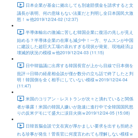
日本企業が基金に拠出しても別途賠償金を請求すると文
議長が表明、何の意味もない法案だと判明し全日本国民大激
怒！ｗ他2019/12/24-02 (12:37)
半導体輸出の激減に苦しむ韓国企業に復活の兆しが見え
始める？半導体企業の在庫も減少中！一方、サムスンが中国
に建設した超巨大工場の哀れすぎる現状が発覚、現地経済は
壊滅的状況の模様ｗ他2019/12/24-03 (11:15)
日中韓協議に出席する韓国長官が上から目線で日本側を
批評⇒日韓の経産相会談が僅か数分の立ち話で終了したと判
明！韓国側を全く相手にしていない模様ｗ2019/12/24-04
(11:47)
米国のコリアン・レストランが次々と潰れていると関係
者が暴露！米国の韓国人嫌いが急速に進行中で全韓国国民怒
りの反米デモにて盛大に涙目火病ｗ2019/12/24-05 (15:08)
日韓首脳会談で文在寅が厚かましい要求を出すも拒絶さ
れる珍事が発生！菅長官に何度言われても理解しない模様ｗ