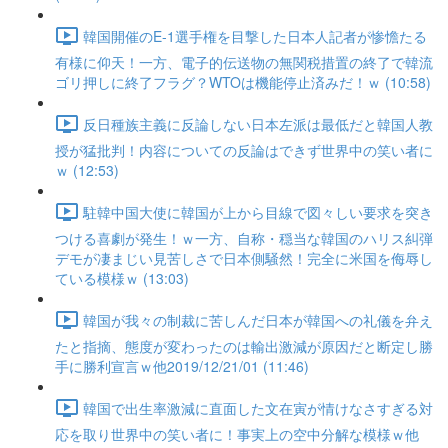
韓国開催のE-1選手権を目撃した日本人記者が惨憺たる
有様に仰天！一方、電子的伝送物の無関税措置の終了で韓流
ゴリ押しに終了フラグ？WTOは機能停止済みだ！ｗ (10:58)
反日種族主義に反論しない日本左派は最低だと韓国人教
授が猛批判！内容についての反論はできず世界中の笑い者に
ｗ (12:53)
駐韓中国大使に韓国が上から目線で図々しい要求を突き
つける喜劇が発生！ｗ一方、自称・穏当な韓国のハリス糾弾
デモが凄まじい見苦しさで日本側騒然！完全に米国を侮辱し
ている模様ｗ (13:03)
韓国が我々の制裁に苦しんだ日本が韓国への礼儀を弁え
たと指摘、態度が変わったのは輸出激減が原因だと断定し勝
手に勝利宣言ｗ他2019/12/21/01 (11:46)
韓国で出生率激減に直面した文在寅が情けなさすぎる対
応を取り世界中の笑い者に！事実上の空中分解な模様ｗ他