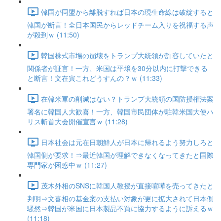
韓国が同盟から離脱すれば日本の現生命線は破綻すると
韓国が断言！全日本国民からレッドチーム入りを祝福する声
が殺到ｗ (11:50)
韓国株式市場の崩壊をトランプ大統領が許容していたと
関係者が証言！一方、米国は平壌を30分以内に打撃できる
と断言！文在寅これどうすんの？ｗ (11:33)
在韓米軍の削減はない？トランプ大統領の国防授権法案
署名に韓国人大歓喜！一方、韓国市民団体が駐韓米国大使ハ
リス斬首大会開催宣言ｗ (11:28)
日本社会は元在日朝鮮人が日本に帰れるよう努力しろと
韓国側が要求！⇒最近韓国が理解できなくなってきたと国際
専門家が困惑中ｗ (11:27)
茂木外相のSNSに韓国人教授が直接喧嘩を売ってきたと
判明⇒文喜相の基金案の支払い対象が更に拡大されて日本側
騒然⇒韓国が米国に日本製品不買に協力するように訴えるｗ
(11:18)