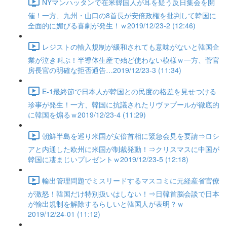
NYマンハッタンで在米韓国人が耳を疑う反日集会を開
催！一方、九州・山口の8首長が安倍政権を批判して韓国に
全面的に媚びる喜劇が発生！ｗ2019/12/23-2 (12:46)
レジストの輸入規制が緩和されても意味がないと韓国企
業が泣き叫ぶ！半導体生産で殆ど使わない模様ｗ一方、菅官
房長官の明確な拒否通告…2019/12/23-3 (11:34)
E-1最終節で日本人が韓国との民度の格差を見せつける
珍事が発生！一方、韓国に抗議されたリヴァプールが徹底的
に韓国を煽るｗ2019/12/23-4 (11:29)
朝鮮半島を巡り米国が安倍首相に緊急会見を要請⇒ロシ
アと内通した欧州に米国が制裁発動！⇒クリスマスに中国が
韓国に凄まじいプレゼントｗ2019/12/23-5 (12:18)
輸出管理問題でミスリードするマスコミに元経産省官僚
が激怒！韓国だけ特別扱いはしない！⇒日韓首脳会談で日本
が輸出規制を解除するらしいと韓国人が表明？ｗ
2019/12/24-01 (11:12)