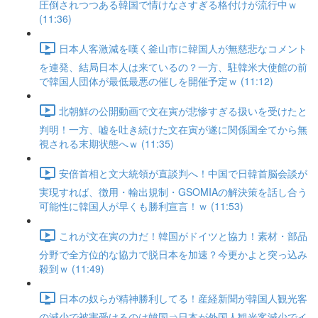
圧倒されつつある韓国で情けなさすぎる格付けが流行中ｗ
(11:36)
日本人客激減を嘆く釜山市に韓国人が無慈悲なコメント
を連発、結局日本人は来ているの？一方、駐韓米大使館の前
で韓国人団体が最低最悪の催しを開催予定ｗ (11:12)
北朝鮮の公開動画で文在寅が悲惨すぎる扱いを受けたと
判明！一方、嘘を吐き続けた文在寅が遂に関係国全てから無
視される末期状態へｗ (11:35)
安倍首相と文大統領が直談判へ！中国で日韓首脳会談が
実現すれば、徴用・輸出規制・GSOMIAの解決策を話し合う
可能性に韓国人が早くも勝利宣言！ｗ (11:53)
これが文在寅の力だ！韓国がドイツと協力！素材・部品
分野で全方位的な協力で脱日本を加速？今更かよと突っ込み
殺到ｗ (11:49)
日本の奴らが精神勝利してる！産経新聞が韓国人観光客
の減少で被害受けるのは韓国⇒日本が外国人観光客減少でイ