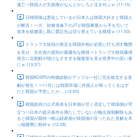
逃亡⇒韓国人が文政権がなんとかしろと泣き叫ぶｗ (11:15)
日韓関係は悪化しているが日本人は韓国大好きと韓国人
が断言！一方、財務省傘下のJTが韓国事業から手を引いて
資本を総撤退し既に委託先は切り替えている模様ｗ (11:53)
トランプ大統領の発言を韓国外相が必死に打ち消す醜態
を見せ、文在寅の原則が最優先な模様⇒トランプ大統領爆弾
発言に北朝鮮が情けなさすぎる報復策を見せ世界中の笑い者
にｗ (13:37)
韓国KOSPIの時価総額がアップル一社に完全敗北する喜
劇が発生！⇒11月には韓国市場に外国人が帰ってくるはず
だと韓国が予想したが… (12:03)
韓国政府の公式発表を日本側が尽く否定して韓国側が苛
立つ⇒日本の提示条件を満たしていないが輸出規制解除もあ
ると韓国が期待⇒梶山経産相が韓国側の甘ったれた見解を木
っ端微塵に粉砕ｗ (12:28)
日韓対立の原因が100％日本にあり韓国は正しいと元外