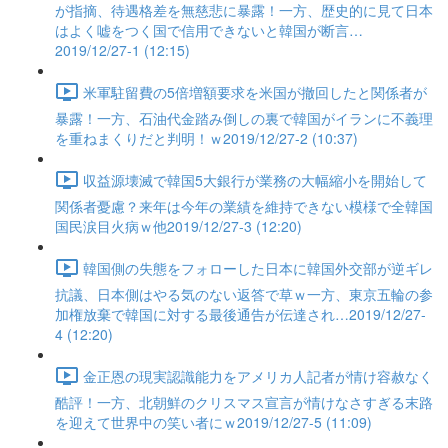
が指摘、待遇格差を無慈悲に暴露！一方、歴史的に見て日本
はよく嘘をつく国で信用できないと韓国が断言…
2019/12/27-1 (12:15)
米軍駐留費の5倍増額要求を米国が撤回したと関係者が
暴露！一方、石油代金踏み倒しの裏で韓国がイランに不義理
を重ねまくりだと判明！ｗ2019/12/27-2 (10:37)
収益源壊滅で韓国5大銀行が業務の大幅縮小を開始して
関係者憂慮？来年は今年の業績を維持できない模様で全韓国
国民涙目火病ｗ他2019/12/27-3 (12:20)
韓国側の失態をフォローした日本に韓国外交部が逆ギレ
抗議、日本側はやる気のない返答で草ｗ一方、東京五輪の参
加権放棄で韓国に対する最後通告が伝達され…2019/12/27-
4 (12:20)
金正恩の現実認識能力をアメリカ人記者が情け容赦なく
酷評！一方、北朝鮮のクリスマス宣言が情けなさすぎる末路
を迎えて世界中の笑い者にｗ2019/12/27-5 (11:09)