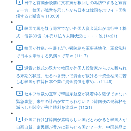
日中と首脳会談前に文在寅が根回しの為訪中すると宣言
ｗ一方、韓国が誠意を示したから日本は韓国をホワイト国復
帰すると断言ｗ (13:09)
韓国で耳を疑う尋常でない外国人資金流出が進行中！株
式・債券39億ドル売り払う末期状況に・・・他 (14:21)
韓国が竹島から最も近い鬱陵島を軍事基地化、軍艦常駐
で日本を牽制する気満々で草ｗ (11:17)
通貨と株式の双方で韓国が外国人投資家からぶん殴られ
る末期的状態、恐るべき勢いで資金が抜ける⇒資金枯渇に苦
しむ韓国が在韓日本企業に資金提供を求め… (11:46)
セルフ制裁の直撃で韓国系航空が発着枠を確保できない
緊急事態、来年の計画が立てられない？⇒韓国便の発着枠を
減らした関空が完全勝利を達成ｗ (11:21)
外国に行けば韓国が素晴らしい国だとわかると韓国人が
自画自賛、庶民層が豊かに暮らせる国だ？一方、中国製品に