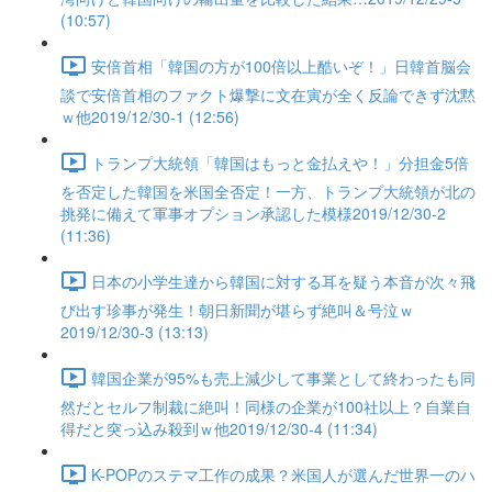
(10:57)
安倍首相「韓国の方が100倍以上酷いぞ！」日韓首脳会
談で安倍首相のファクト爆撃に文在寅が全く反論できず沈黙
ｗ他2019/12/30-1 (12:56)
トランプ大統領「韓国はもっと金払えや！」分担金5倍
を否定した韓国を米国全否定！一方、トランプ大統領が北の
挑発に備えて軍事オプション承認した模様2019/12/30-2
(11:36)
日本の小学生達から韓国に対する耳を疑う本音が次々飛
び出す珍事が発生！朝日新聞が堪らず絶叫＆号泣ｗ
2019/12/30-3 (13:13)
韓国企業が95%も売上減少して事業として終わったも同
然だとセルフ制裁に絶叫！同様の企業が100社以上？自業自
得だと突っ込み殺到ｗ他2019/12/30-4 (11:34)
K-POPのステマ工作の成果？米国人が選んだ世界一のハ