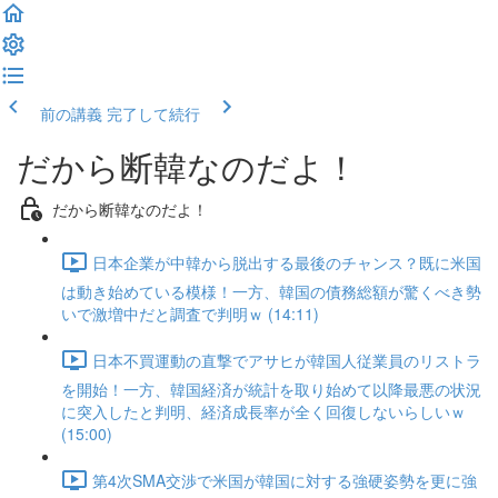
前の講義
完了して続行
だから断韓なのだよ！
だから断韓なのだよ！
日本企業が中韓から脱出する最後のチャンス？既に米国
は動き始めている模様！一方、韓国の債務総額が驚くべき勢
いで激増中だと調査で判明ｗ (14:11)
日本不買運動の直撃でアサヒが韓国人従業員のリストラ
を開始！一方、韓国経済が統計を取り始めて以降最悪の状況
に突入したと判明、経済成長率が全く回復しないらしいｗ
(15:00)
第4次SMA交渉で米国が韓国に対する強硬姿勢を更に強