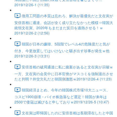
2019/12/26-1 (11:35)
徴用工問題の本質は忘れろ、解決が最優先だと文在寅が
安倍首相に通達、会話が全く成り立たなかった模様⇒韓国大
統領文在寅、2020年もまだまだ反日を過熱させる！ｗ
2019/12/26-2 (12:56)
韓国が日本の嫌韓、5段階でレベル4の危険度だと気が
付き、今更放置してはいけないと騒ぎ出す珍事が発生ｗ他
2019/12/26-3 (13:31)
安倍首相の破局通達に私に腹案があると文在寅が示唆ｗ
一方、文在寅の会見中に日本官僚がマスコミを強制退出させ
たと判明？外交欠礼だと韓国側激怒ｗ2019/12/26-4 (11:23)
韓国経済まとめ、今年の韓国株式市場10大ニュース、
コスピ1900崩壊・バイオ株急落など選定！韓国が来年は
2500で倭寇は滅びると申しておりｗ2019/12/26-5 (10:47)
文在寅は即帰国したのに安倍首相は長期滞在したと中国