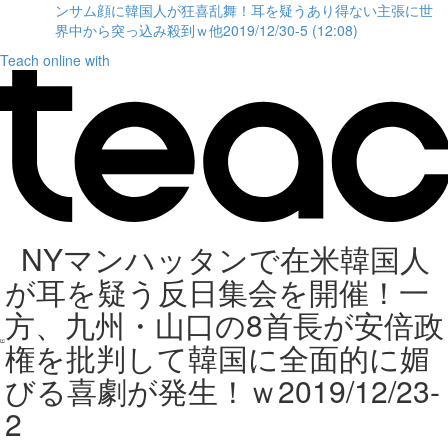
ンサム顔に韓国人が狂喜乱舞！耳を疑うあり得ない主張に世
界中から突っ込み殺到ｗ他2019/12/30-5 (12:08)
Teach online with
NYマンハッタンで在米韓国人
が耳を疑う反日集会を開催！一
方、九州・山口の8首長が安倍政
権を批判して韓国に全面的に媚
びる喜劇が発生！ｗ2019/12/23-
2