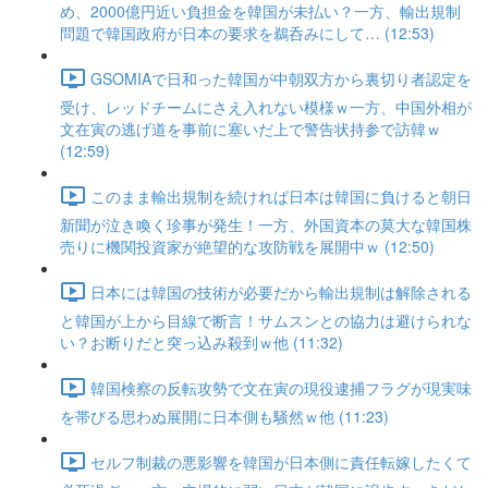
め、2000億円近い負担金を韓国が未払い？一方、輸出規制
問題で韓国政府が日本の要求を鵜呑みにして… (12:53)
GSOMIAで日和った韓国が中朝双方から裏切り者認定を
受け、レッドチームにさえ入れない模様ｗ一方、中国外相が
文在寅の逃げ道を事前に塞いだ上で警告状持参で訪韓ｗ
(12:59)
このまま輸出規制を続ければ日本は韓国に負けると朝日
新聞が泣き喚く珍事が発生！一方、外国資本の莫大な韓国株
売りに機関投資家が絶望的な攻防戦を展開中ｗ (12:50)
日本には韓国の技術が必要だから輸出規制は解除される
と韓国が上から目線で断言！サムスンとの協力は避けられな
い？お断りだと突っ込み殺到ｗ他 (11:32)
韓国検察の反転攻勢で文在寅の現役逮捕フラグが現実味
を帯びる思わぬ展開に日本側も騒然ｗ他 (11:23)
セルフ制裁の悪影響を韓国が日本側に責任転嫁したくて