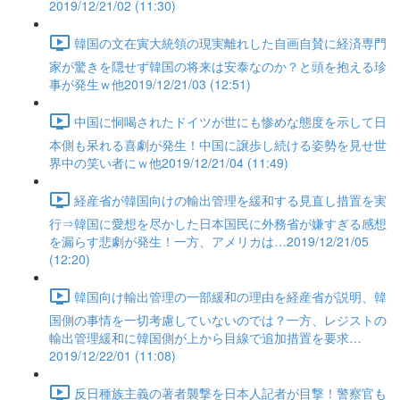
2019/12/21/02 (11:30)
韓国の文在寅大統領の現実離れした自画自賛に経済専門
家が驚きを隠せず韓国の将来は安泰なのか？と頭を抱える珍
事が発生ｗ他2019/12/21/03 (12:51)
中国に恫喝されたドイツが世にも惨めな態度を示して日
本側も呆れる喜劇が発生！中国に譲歩し続ける姿勢を見せ世
界中の笑い者にｗ他2019/12/21/04 (11:49)
経産省が韓国向けの輸出管理を緩和する見直し措置を実
行⇒韓国に愛想を尽かした日本国民に外務省が嫌すぎる感想
を漏らす悲劇が発生！一方、アメリカは…2019/12/21/05
(12:20)
韓国向け輸出管理の一部緩和の理由を経産省が説明、韓
国側の事情を一切考慮していないのでは？一方、レジストの
輸出管理緩和に韓国側が上から目線で追加措置を要求…
2019/12/22/01 (11:08)
反日種族主義の著者襲撃を日本人記者が目撃！警察官も