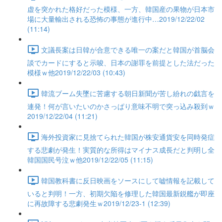
虚を突かれた格好だった模様、一方、韓国産の果物が日本市
場に大量輸出される恐怖の事態が進行中…2019/12/22/02
(11:14)
文議長案は日韓が合意できる唯一の案だと韓国が首脳会
談でカードにすると示唆、日本の謝罪を前提とした法だった
模様ｗ他2019/12/22/03 (10:43)
韓流ブーム失墜に苦慮する朝日新聞が苦し紛れの戯言を
連発！何が言いたいのかさっぱり意味不明で突っ込み殺到ｗ
2019/12/22/04 (11:21)
海外投資家に見捨てられた韓国が株安通貨安を同時発症
する悲劇が発生！実質的な所得はマイナス成長だと判明し全
韓国国民号泣ｗ他2019/12/22/05 (11:15)
韓国教科書に反日映画をソースにして嘘情報を記載して
いると判明！一方、初期欠陥を修理した韓国最新鋭艦が即座
に再故障する悲劇発生ｗ2019/12/23-1 (12:39)