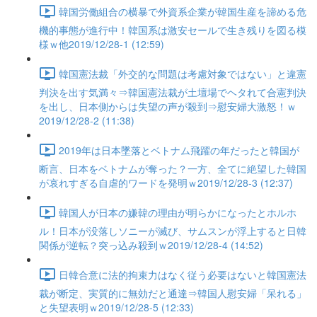
韓国労働組合の横暴で外資系企業が韓国生産を諦める危
機的事態が進行中！韓国系は激安セールで生き残りを図る模
様ｗ他2019/12/28-1 (12:59)
韓国憲法裁「外交的な問題は考慮対象ではない」と違憲
判決を出す気満々⇒韓国憲法裁が土壇場でヘタれて合憲判決
を出し、日本側からは失望の声が殺到⇒慰安婦大激怒！ｗ
2019/12/28-2 (11:38)
2019年は日本墜落とベトナム飛躍の年だったと韓国が
断言、日本をベトナムが奪った？一方、全てに絶望した韓国
が哀れすぎる自虐的ワードを発明ｗ2019/12/28-3 (12:37)
韓国人が日本の嫌韓の理由が明らかになったとホルホ
ル！日本が没落しソニーが滅び、サムスンが浮上すると日韓
関係が逆転？突っ込み殺到ｗ2019/12/28-4 (14:52)
日韓合意に法的拘束力はなく従う必要はないと韓国憲法
裁が断定、実質的に無効だと通達⇒韓国人慰安婦「呆れる」
と失望表明ｗ2019/12/28-5 (12:33)