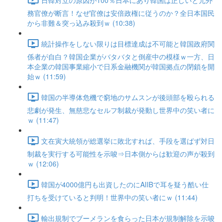
務官僚が断言！なぜ官僚は安倍政権に従うのか？全日本国民
から非難＆突っ込み殺到ｗ (10:38)
統計操作をしない限りは目標達成は不可能と韓国政府関
係者が自白？韓国企業がバタバタと倒産中の模様ｗ一方、日
本企業の韓国事業縮小で日系金融機関が韓国拠点の閉鎖を開
始ｗ (11:59)
韓国の半導体危機で窮地のサムスンが後頭部を殴られる
悲劇が発生、無慈悲なセルフ制裁が発動し世界中の笑い者に
ｗ (11:47)
文在寅大統領が総選挙に敗北すれば、手段を選ばず対日
制裁を実行する可能性を示唆⇒日本側からは歓迎の声が殺到
ｗ (12:06)
韓国が4000億円も出資したのにAIIBで耳を疑う酷い仕
打ちを受けていると判明！世界中の笑い者にｗ (11:44)
輸出規制でブーメランを食らった日本が規制解除を示唆