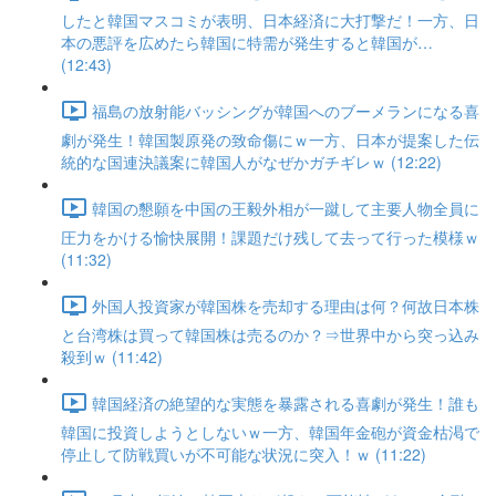
したと韓国マスコミが表明、日本経済に大打撃だ！一方、日
本の悪評を広めたら韓国に特需が発生すると韓国が…
(12:43)
福島の放射能バッシングが韓国へのブーメランになる喜
劇が発生！韓国製原発の致命傷にｗ一方、日本が提案した伝
統的な国連決議案に韓国人がなぜかガチギレｗ (12:22)
韓国の懇願を中国の王毅外相が一蹴して主要人物全員に
圧力をかける愉快展開！課題だけ残して去って行った模様ｗ
(11:32)
外国人投資家が韓国株を売却する理由は何？何故日本株
と台湾株は買って韓国株は売るのか？⇒世界中から突っ込み
殺到ｗ (11:42)
韓国経済の絶望的な実態を暴露される喜劇が発生！誰も
韓国に投資しようとしないｗ一方、韓国年金砲が資金枯渇で
停止して防戦買いが不可能な状況に突入！ｗ (11:22)