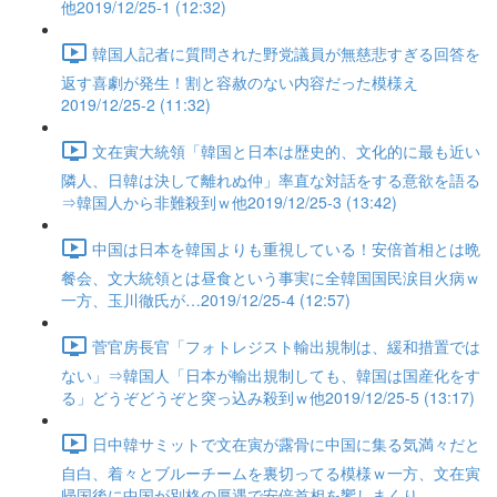
他2019/12/25-1 (12:32)
韓国人記者に質問された野党議員が無慈悲すぎる回答を
返す喜劇が発生！割と容赦のない内容だった模様え
2019/12/25-2 (11:32)
文在寅大統領「韓国と日本は歴史的、文化的に最も近い
隣人、日韓は決して離れぬ仲」率直な対話をする意欲を語る
⇒韓国人から非難殺到ｗ他2019/12/25-3 (13:42)
中国は日本を韓国よりも重視している！安倍首相とは晩
餐会、文大統領とは昼食という事実に全韓国国民涙目火病ｗ
一方、玉川徹氏が…2019/12/25-4 (12:57)
菅官房長官「フォトレジスト輸出規制は、緩和措置では
ない」⇒韓国人「日本が輸出規制しても、韓国は国産化をす
る」どうぞどうぞと突っ込み殺到ｗ他2019/12/25-5 (13:17)
日中韓サミットで文在寅が露骨に中国に集る気満々だと
自白、着々とブルーチームを裏切ってる模様ｗ一方、文在寅
帰国後に中国が別格の厚遇で安倍首相を饗しまくり…