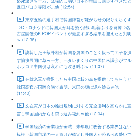
必死過ぎｗ一方、立場的に弱い日本が韓国に譲歩すべきだと
反日パヨク界隈が…他 (12:54)
東京五輪の選手村で韓国陣営が嫌がらせの限りを尽くす
⇒C・ロナウドに韓国人が耳を疑う酷い粘着ぶりを発揮⇒名
古屋開催のK-POPイベントが最悪すぎる結果を迎えたと判明
ｗ (12:35)
訪韓した王毅外相が韓国を属国のごとく扱って面子を潰
す愉快展開に草ｗ一方、ヘタレまくりの中国に米議会がフル
ボッコ？中国側は哀れにも泣き叫ぶｗ (11:07)
在韓米軍が撤退したら中国に核の傘を提供してもらうと
韓国高官が国際会議で表明、米国の顔に泥を塗るｗ他
(11:40)
文在寅が日本の輸出規制に対する完全勝利を高らかに宣
言し韓国国内からも突っ込み殺到ｗ他 (12:04)
韓国経済の全業種が全滅、来年度に改善する業界はない
模様⇒韓国市場の一人負けが確定し外国人が恐るべき勢いで