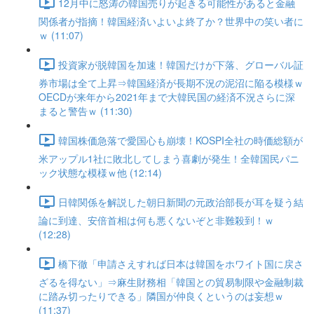
12月中に怒涛の韓国売りが起きる可能性があると金融
関係者が指摘！韓国経済いよいよ終了か？世界中の笑い者に
ｗ (11:07)
投資家が脱韓国を加速！韓国だけが下落、グローバル証
券市場は全て上昇⇒韓国経済が長期不況の泥沼に陥る模様ｗ
OECDが来年から2021年まで大韓民国の経済不況さらに深
まると警告ｗ (11:30)
韓国株価急落で愛国心も崩壊！KOSPI全社の時価総額が
米アップル1社に敗北してしまう喜劇が発生！全韓国民パニ
ック状態な模様ｗ他 (12:14)
日韓関係を解説した朝日新聞の元政治部長が耳を疑う結
論に到達、安倍首相は何も悪くないぞと非難殺到！ｗ
(12:28)
橋下徹「申請さえすれば日本は韓国をホワイト国に戻さ
ざるを得ない」⇒麻生財務相「韓国との貿易制限や金融制裁
に踏み切ったりできる」隣国が仲良くというのは妄想ｗ
(11:37)