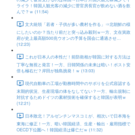
ライラ！韓国人観光客の減少に菅官房長官が飲めない酒を飲
んで？ｗ (11:54)
文大統領「若者・子供が多い農村を作る」⇒北朝鮮の様
にしたいのか？当たり前だと突っ込み殺到ｗ一方、文在寅政
府が史上最高額500兆ウオンの予算を国会に通過させ…
(12:23)
これが日本人の本性だ！前防衛相が韓国に対する方法は
丁寧な無視と発言！一方、日韓関係の未来は暗い！ポスト安
倍も極右だ？岸田が独島挑発！ｗ (13:03)
現代自動車の工場が勤務時間中のサボりを公式容認する
末期的状況、生産現場の体をなしてない？一方、輸出規制に
対抗するためドイツの素材技術を確保すると韓国が表明ｗ
(12:21)
日本敗北！アルゼンチンマスコミが、相次いで日本海を
東海に修正！一方、暗い韓国経済、生産・輸出・雇用指標で
OECD下位圏へ！韓国経済は爆亡だｗ (11:32)