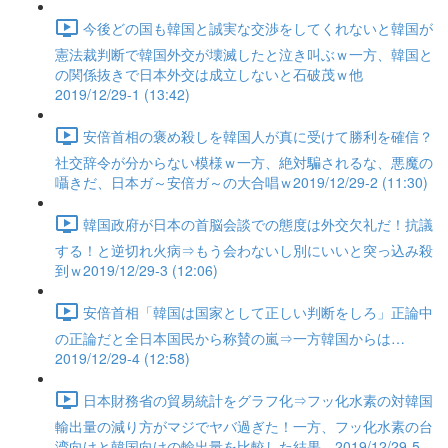
今後どの国も韓国と誠実な交渉をしてくれないと韓国が
憲法裁判断で韓国外交が壊滅したと泣き叫ぶｗ一方、韓国と
の関係抜きで日本外交は成立しないと石破茂ｗ他
2019/12/29-1 (13:42)
安倍首相の褒め殺しを韓国人が真に受けて勝利を確信？
社交辞令が分からない模様ｗ一方、絶対騙されるな、悪魔の
囁きだ、日本ガ～安倍ガ～の大合唱ｗ2019/12/29-2 (11:30)
韓国政府が日本の首脳会談での態度は外交欠礼だ！抗議
する！と逆切れ火病⇒もう会わないし別にいいと突っ込み殺
到ｗ2019/12/29-3 (12:06)
安倍首相「韓国は国家として正しい判断をしろ」正論中
の正論だと全日本国民から称賛の嵐⇒一方韓国からは…
2019/12/29-4 (12:58)
日本財務省の貿易統計をグラフ化⇒フッ化水素の対韓国
輸出量の減り方がマジでヤバ過ぎた！一方、フッ化水素の台
湾向けと韓国向けの輸出量を比較した結果…2019/12/29-5